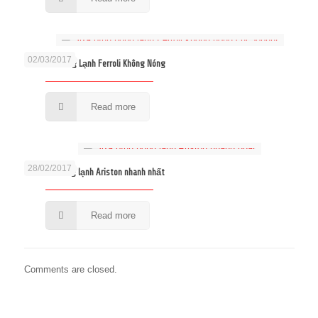
02/03/2017
Sửa Bình Nóng Lạnh Ferroli Không Nóng
Read more
28/02/2017
Sửa bình nóng lạnh Ariston nhanh nhất
Read more
Comments are closed.