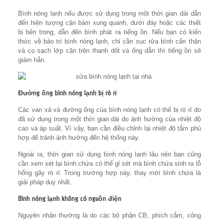
Bình nóng lạnh nếu được sử dụng trong một thời gian dài dẫn
đến hiện tượng cặn bám xung quanh, dưới đáy hoặc các thiết
bị bên trong, dẫn đến bình phát ra tiếng ồn. Nếu bạn có kiến
thức về bảo trì bình nóng lạnh, chỉ cần sục rửa bình cẩn thận
và cọ sạch lớp cặn trên thanh dốt và ống dẫn thì tiếng ồn sẽ
giảm hẳn.
Đường ống bình nóng lạnh bị rò rỉ
Các van xả và đường ống của bình nóng lạnh có thể bị rò rỉ do
đã sử dụng trong một thời gian dài do ảnh hưởng của nhiệt độ
cao và áp suất. Vì vậy, bạn cần điều chỉnh lại nhiệt độ tắm phù
hợp để tránh ảnh hưởng đến hệ thống này.
Ngoài ra, thời gian sử dụng bình nóng lạnh lâu nên bạn cũng
cần xem xét lại bình chứa có thể gỉ sét mà bình chứa sinh ra lỗ
hổng gây rò rỉ. Trong trường hợp này, thay mới bình chứa là
giải pháp duy nhất.
Bình nóng lạnh không có nguồn điện
Nguyên nhân thường là do các bộ phận CB, phích cắm, công