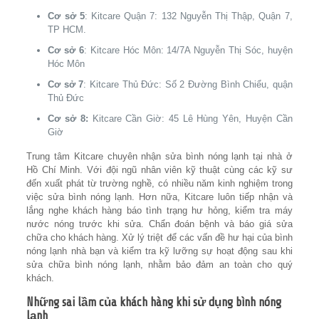
Cơ sở 5
: Kitcare Quận 7: 132 Nguyễn Thị Thập, Quận 7,
TP HCM.
Cơ sở 6
: Kitcare Hóc Môn: 14/7A Nguyễn Thị Sóc, huyện
Hóc Môn
Cơ sở 7
: Kitcare Thủ Đức: Số 2 Đường Bình Chiểu, quận
Thủ Đức
Cơ sở 8:
Kitcare Cần Giờ: 45 Lê Hùng Yên, Huyện Cần
Giờ
Trung tâm Kitcare chuyên nhận sửa bình nóng lạnh tại nhà ở
Hồ Chí Minh. Với đội ngũ nhân viên kỹ thuật cùng các kỹ sư
đến xuất phát từ trường nghề, có nhiều năm kinh nghiệm trong
việc sửa bình nóng lạnh. Hơn nữa, Kitcare luôn tiếp nhận và
lắng nghe khách hàng báo tình trạng hư hỏng, kiểm tra máy
nước nóng trước khi sửa. Chẩn đoán bệnh và báo giá sửa
chữa cho khách hàng. Xử lý triệt để các vấn đề hư hại của bình
nóng lạnh nhà bạn và kiểm tra kỹ lưỡng sự hoạt động sau khi
sửa chữa bình nóng lạnh, nhằm bảo đảm an toàn cho quý
khách.
Những sai lầm của khách hàng khi sử dụng bình nóng
lạnh