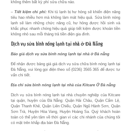
không thêm bất kỳ phí sửa chữa nào.
–
Tiết kiệm chi phí:
Khi tủ lạnh bị hư hỏng sẽ khiến điện năng
tiêu hao nhiều hơn mà không làm mát hiệu quả. Sửa bình nóng
lạnh sẽ làm những chức năng cũ, hư hỏng được hồi sinh và
khắc phục nhanh chóng hiệu quả giúp tiết kiệm được khoản tiền
không nhỏ sau mỗi tháng trả tiền điện gia đình.
Dịch vụ sửa bình nóng lạnh tại nhà ở Đà Nẵng
Báo giá dịch vụ sửa bình nóng lạnh tại nhà ở Đà nẵng
Để nhận được bảng giá giá dịch vụ sửa chữa bình nóng lạnh tại
Đà Nẵng, vui lòng gọi điện theo số (0236) 3565 365 để được tư
vấn chi tiết‬.
Địa chỉ sửa bình nóng lạnh tại nhà của Kitcare Ở Đà nẵng
Dịch vụ sửa bình nóng lạnh tại nhà chuyên nghiệp của Kitcare
tại quận, huyện của Đà Nẵng: Quận Hải Châu, Quận Cẩm Lệ,
Quận Thanh Khê, Quận Liên Chiểu, Quận Ngũ Hành Sơn, Quận
Sơn Trà, Huyện Hòa Vang, Huyện Hoàng Sa. Quý khách hoàn
toàn có thể yên tâm về thời gian vì các chi nhánh của chúng tôi
có mặt trên khắp địa bàn Đà Nẵng.