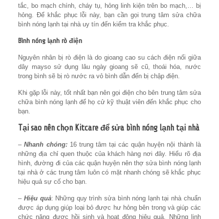
tắc, bo mạch chính, cháy tụ, hỏng linh kiện trên bo mạch,… bị
hỏng. Để khắc phục lỗi này, bạn cần gọi trung tâm sửa chữa
bình nóng lạnh tại nhà uy tín đến kiểm tra khắc phục.
Bình nóng lạnh rò điện
Nguyên nhân bị rò điện là do gioang cao su cách điện nối giữa
dây mayso sử dụng lâu ngày gioang sẽ cũ, thoái hóa, nước
trong bình sẽ bị rò nước ra vỏ bình dẫn đến bị chập điện.
Khi gặp lỗi này, tốt nhất bạn nên gọi điện cho bên trung tâm sửa
chữa bình nóng lạnh để họ cử kỹ thuật viên đến khắc phục cho
bạn.
Tại sao nên chọn Kitcare để sửa bình nóng lạnh tại nhà
–
Nhanh chóng:
16 trung tâm tại các quận huyện nội thành là
những địa chỉ quen thuộc của khách hàng nơi đây. Hiểu rõ địa
hình, đường đi của các quận huyện nên thợ sửa bình nóng lạnh
tại nhà ở các trung tâm luôn có mặt nhanh chóng sẽ khắc phục
hiệu quả sự cố cho bạn.
–
Hiệu quả
: Những quy trình sửa bình nóng lạnh tại nhà chuẩn
được áp dụng giúp loại bỏ được hư hỏng bên trong và giúp các
chức năng được hồi sinh và hoạt động hiệu quả. Những linh