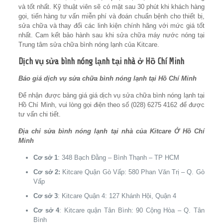
và tốt nhất. Kỹ thuật viên sẽ có mặt sau 30 phút khi khách hàng
gọi, tiến hàng tư vấn miễn phí và đoán chuẩn bệnh cho thiết bị,
sửa chữa và thay đổi các linh kiện chính hãng với mức giá tốt
nhất. Cam kết bảo hành sau khi sửa chữa máy nước nóng tại
Trung tâm sửa chữa bình nóng lạnh của Kitcare.
Dịch vụ sửa bình nóng lạnh tại nhà ở Hồ Chí Minh
Báo giá dịch vụ sửa chữa bình nóng lạnh tại Hồ Chí Minh
Để nhận được bảng giá giá dịch vụ sửa chữa bình nóng lạnh tại
Hồ Chí Minh, vui lòng gọi điện theo số (028) 6275 4162‬ để được
tư vấn chi tiết.
Địa chỉ sửa bình nóng lạnh tại nhà của Kitcare Ở Hồ Chí
Minh
Cơ sở 1
: 348 Bạch Đằng – Bình Thạnh – TP HCM
Cơ sở 2:
Kitcare Quận Gò Vấp: 580 Phan Văn Trị – Q. Gò
Vấp
Cơ sở 3
: Kitcare Quận 4: 127 Khánh Hội, Quận 4
Cơ sở 4
: Kitcare quận Tân Bình: 90 Cộng Hòa – Q. Tân
Bình