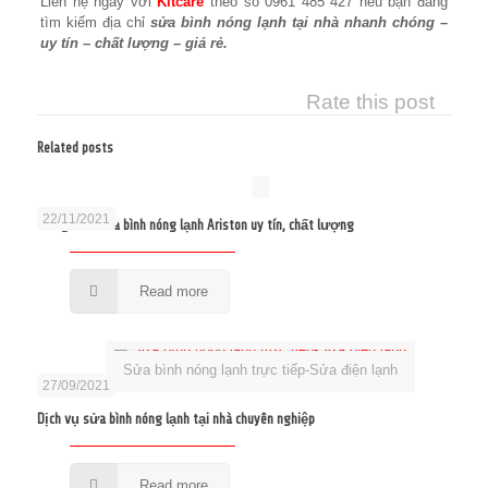
Liên hệ ngay với
Kitcare
theo số 0961 485 427 nếu bạn đang
tìm kiếm địa chỉ
sửa bình nóng lạnh tại nhà nhanh chóng –
uy tín – chất lượng – giá rẻ.
Rate this post
Related posts
22/11/2021
Trung tâm sửa bình nóng lạnh Ariston uy tín, chất lượng
Read more
Sửa bình nóng lạnh trực tiếp-Sửa điện lạnh
27/09/2021
Dịch vụ sửa bình nóng lạnh tại nhà chuyên nghiệp
Read more