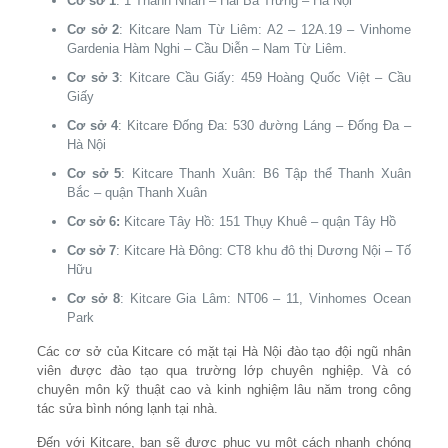
Cơ sở 1
: 1 Thanh Nhàn – Hai Bà Trưng – Hà Nội
Cơ sở 2
: Kitcare Nam Từ Liêm: A2 – 12A.19 – Vinhome
Gardenia Hàm Nghi – Cầu Diễn – Nam Từ Liêm.
Cơ sở 3
: Kitcare Cầu Giấy: 459 Hoàng Quốc Việt – Cầu
Giấy
Cơ sở 4
: Kitcare Đống Đa: 530 đường Láng – Đống Đa –
Hà Nội
Cơ sở 5
: Kitcare Thanh Xuân: B6 Tập thể Thanh Xuân
Bắc – quận Thanh Xuân
Cơ sở 6:
Kitcare Tây Hồ: 151 Thụy Khuê – quận Tây Hồ
Cơ sở 7
: Kitcare Hà Đông: CT8 khu đô thị Dương Nội – Tố
Hữu
Cơ sở 8
: Kitcare Gia Lâm: NT06 – 11, Vinhomes Ocean
Park
Các cơ sở của Kitcare có mặt tại Hà Nội đào tạo đội ngũ nhân
viên được đào tạo qua trường lớp chuyên nghiệp. Và có
chuyên môn kỹ thuật cao và kinh nghiệm lâu năm trong công
tác sửa bình nóng lạnh tại nhà.
Đến với Kitcare, bạn sẽ được phục vụ một cách nhanh chóng