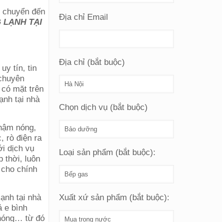
n chuyển đến
Địa chỉ Email
 LẠNH TẠI
Địa chỉ (bắt buộc)
y tín, tin
 chuyên
 có mặt trên
ạnh tại nhà
Chọn dịch vụ (bắt buộc)
chậm nóng,
, rò điện ra
i dịch vụ
Loại sản phẩm (bắt buộc):
 thời, luôn
í cho chính
ạnh tại nhà
Xuất xứ sản phẩm (bắt buộc):
ả e bình
 nóng… từ đó