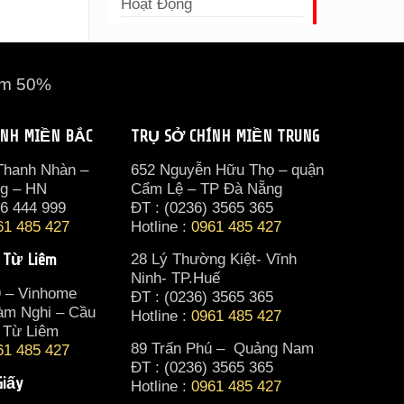
Hoạt Động
ảm 50%
ÍNH MIỀN BẮC
TRỤ SỞ CHÍNH MIỀN TRUNG
 Thanh Nhàn –
652 Nguyễn Hữu Thọ – quận
ng – HN
Cẩm Lệ – TP Đà Nẵng
36 444 999
ĐT : (0236) 3565 365‬
61 485 427
Hotline :
0961 485 427
 Từ Liêm
28 Lý Thường Kiệt- Vĩnh
Ninh- TP.Huế
9 – Vinhome
ĐT : (0236) 3565 365‬
àm Nghi – Cầu
Hotline :
0961 485 427
 Từ Liêm
89 Trấn Phú – Quảng Nam
61 485 427
ĐT : (0236) 3565 365‬
Giấy
Hotline :
0961 485 427