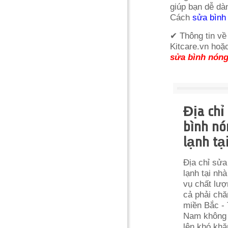
giúp bạn dễ dà
Cách
sửa bình 
✔ Thông tin về 
Kitcare.vn hoặc
sửa bình nóng
Địa chỉ
bình nó
lạnh tạ
Địa chỉ sửa
lạnh tại nhà
vụ chất lượ
cả phải chă
miền Bắc - 
Nam không 
lên khó khă