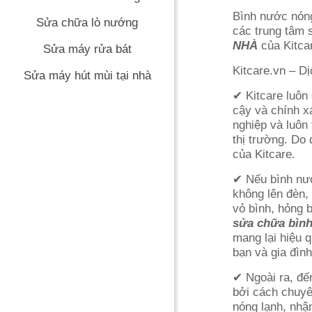
Bình nước nóng
Sửa chữa lò nướng
các trung tâm 
NHÀ
của Kitca
Sửa máy rửa bát
Kitcare.vn – D
Sửa máy hút mùi tại nhà
✔ Kitcare luôn 
cậy và chính x
nghiệp và luôn
thị trường. Do
của Kitcare.
✔ Nếu bình nướ
không lên đèn, 
vỏ bình, hỏng 
sửa chữa bình
mang lại hiệu q
bạn và gia đìn
✔ Ngoài ra, đế
bởi cách chuyên
nóng lạnh, nhậ