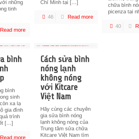
với những
Chí Minh tại
[…]
chữa bình nó
ng tinh
picenza tại n
46
Read more
40
R
Read more
a bình
Cách sửa bình
ạnh
nóng lạnh
ếp
không nóng
với Kitcare
ng bình
Việt Nam
rong sinh
còn xa lạ
Hãy cùng các chuyên
hộ gia đình
gia sửa bình nóng
quá trình
lạnh không nóng của
ết
[…]
Trung tâm sửa chữa
Kitcare Việt Nam tìm
Read more