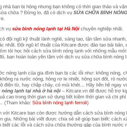
 nhà bạn bị hỏng nhưng bạn không có thời gian tháo và vậ
sửa chữa ? Đừng lo, đã có dịch vụ
SỬA CHỮA BÌNH NÓNG
re.
ịch vụ
sửa bình nóng lạnh tại Hà Nội
chuyên nghiệp nhất.
có đội ngũ kỹ thuật lành nghề, sáng tạo, tận tâm sửa nhanh, u
ác nhất. Đội ngũ kĩ thuật của Kitcare được đào tạo bài bản,
 tìm tòi học hỏi cách sửa bình nóng lạnh với những mẫu mới
 đó, bạn hoàn toàn yên tâm với dịch vụ sửa chữa bình nóng l
c nóng lạnh của gia đình bạn bị các lỗi như: không nóng, 
không ra nước nóng, hỏng rơ le nhiệt, hỏng sợi đốt, rò nước
bộ điện từ, hay chập cháy, có mùi khét… Hãy liên hệ ngay vớ
 nóng lạnh tại nhà ở hà nội
– Kitcare.vn để được hỗ trợ kịp
uả cao trong thời gian sử dụng tiết kiệm thời gian và chi ph
h.. (Tham khảo:
Sửa bình nóng lạnh ferroli
)
n với Kitcare bạn còn được hướng dẫn cách sửa bình nóng l
 gia. Những bài viết được chia sẻ sẽ giúp bạn biết: cách x
n biết các lỗi và cách sửa chữa thường gặp của bình nước