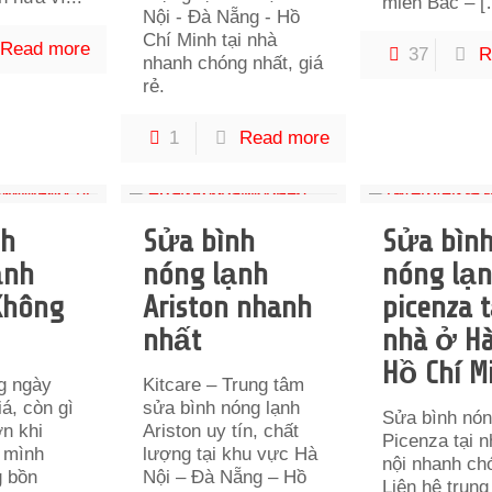
miền Bắc –
[
Nội - Đà Nẵng - Hồ
Chí Minh tại nhà
Read more
37
R
nhanh chóng nhất, giá
rẻ.
1
Read more
nh
Sửa bình
Sửa bìn
ạnh
nóng lạnh
nóng lạ
 Không
Ariston nhanh
picenza t
nhất
nhà ở Hà
Hồ Chí M
g ngày
Kitcare – Trung tâm
iá, còn gì
sửa bình nóng lạnh
Sửa bình nón
ơn khi
Ariston uy tín, chất
Picenza tại 
 mình
lượng tại khu vực Hà
nội nhanh ch
g bồn
Nội – Đà Nẵng – Hồ
Liên hệ trun