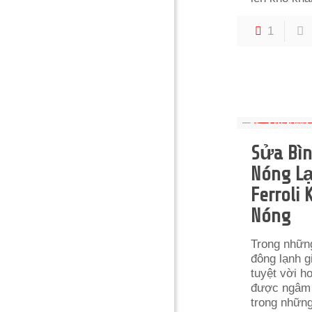
1
Sửa Bì
Nóng L
Ferroli
Nóng
Trong nhữn
đông lạnh g
tuyệt vời h
được ngâm
trong nhữn