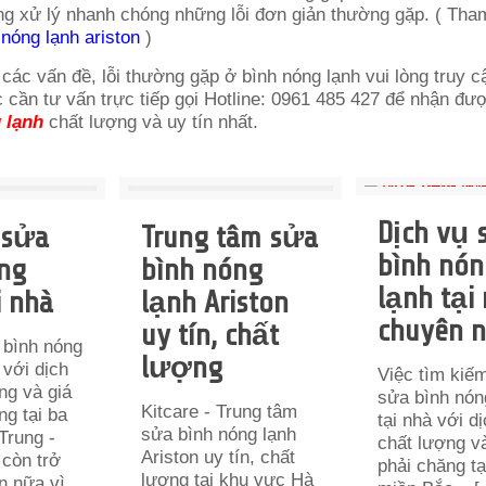
ng xử lý nhanh chóng những lỗi đơn giản thường gặp. ( Tha
nóng lạnh ariston
)
các vấn đề, lỗi thường gặp ở bình nóng lạnh vui lòng truy c
 cần tư vấn trực tiếp gọi Hotline: 0961 485 427 để nhận đư
 lạnh
chất lượng và uy tín nhất.
Dịch vụ 
 sửa
Trung tâm sửa
bình nón
ng
bình nóng
lạnh tại
i nhà
lạnh Ariston
chuyên 
uy tín, chất
 bình nóng
lượng
 với dịch
Việc tìm kiếm
ng và giá
sửa bình nón
Kitcare - Trung tâm
ng tại ba
tại nhà với d
sửa bình nóng lạnh
Trung -
chất lượng v
Ariston uy tín, chất
còn trở
phải chăng tạ
lượng tại khu vực Hà
n nữa vì...