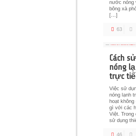
nước nóng 
bông xà phò
[…]
63
Cách sử
nóng l
trực ti
Việc sử dụ
nóng lạnh t
hoạt không 
gì với các 
Việt. Trong 
sử dụng thi
46