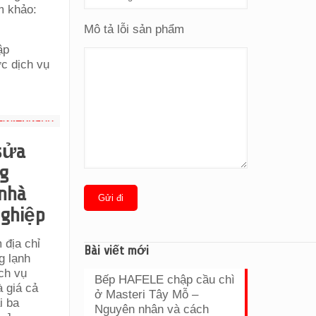
m khảo:
Mô tả lỗi sản phẩm
ập
ợc dịch vụ
sửa
g
 nhà
nghiệp
 địa chỉ
Bài viết mới
g lạnh
ịch vụ
Bếp HAFELE chập cầu chì
à giá cả
ở Masteri Tây Mỗ –
i ba
Nguyên nhân và cách