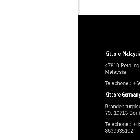
Kitcare Malaysi
47810 Petaling
Malaysia
Telephone : +6
Kitcare German
Brandenburgisc
79, 10713 Berl
Telephone : +4
8639635102