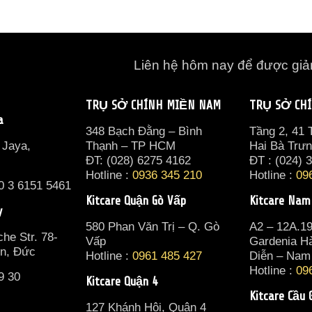
Liên hệ hôm nay để được gi
TRỤ SỞ CHÍNH MIỀN NAM
TRỤ SỞ CH
a
348 Bạch Đằng – Bình
Tầng 2, 41
 Jaya,
Thạnh – TP HCM
Hai Bà Trư
ĐT: (028) 6275 4162
ĐT : (024) 
Hotline :
0936 345 210
Hotline :
09
0 3 6151 5461
Kitcare Quận Gò Vấp
Kitcare Nam
y
580 Phan Văn Trị – Q. Gò
A2 – 12A.1
he Str. 78-
Vấp
Gardenia H
in, Đức
Hotline :
0961 485 427
Diễn – Nam
Hotline :
09
9 30
Kitcare Quận 4
Kitcare Cầu 
127 Khánh Hội, Quận 4