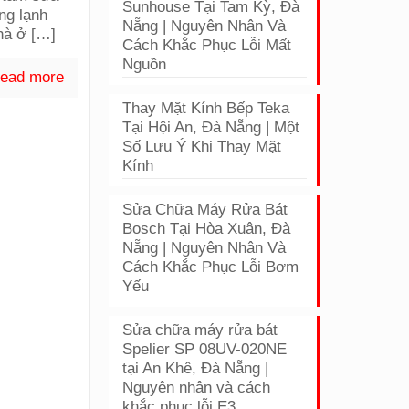
Sunhouse Tại Tam Kỳ, Đà
ng lạnh
Nẵng | Nguyên Nhân Và
hà ở
[…]
Cách Khắc Phục Lỗi Mất
Nguồn
ead more
Thay Mặt Kính Bếp Teka
Tại Hội An, Đà Nẵng | Một
Số Lưu Ý Khi Thay Mặt
Kính
Sửa Chữa Máy Rửa Bát
Bosch Tại Hòa Xuân, Đà
Nẵng | Nguyên Nhân Và
Cách Khắc Phục Lỗi Bơm
Yếu
Sửa chữa máy rửa bát
Spelier SP 08UV-020NE
tại An Khê, Đà Nẵng |
Nguyên nhân và cách
khắc phục lỗi E3