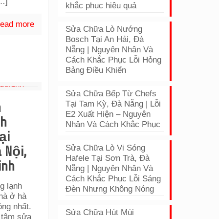
…]
khắc phục hiệu quả
ead more
Sửa Chữa Lò Nướng
Bosch Tại An Hải, Đà
Nẵng | Nguyên Nhân Và
Cách Khắc Phục Lỗi Hỏng
Bảng Điều Khiển
Sửa Chữa Bếp Từ Chefs
Tại Tam Kỳ, Đà Nẵng | Lỗi
h
E2 Xuất Hiện – Nguyên
nh
Nhân Và Cách Khắc Phục
ại
Sửa Chữa Lò Vi Sóng
 Nội,
Hafele Tại Sơn Trà, Đà
inh
Nẵng | Nguyên Nhân Và
Cách Khắc Phục Lỗi Sáng
g lạnh
Đèn Nhưng Không Nóng
nhà ở hà
óng nhất.
Sửa Chữa Hút Mùi
g tâm sửa