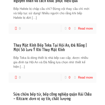
Nguyên nhân và cách khắc phục hiệu quả
Bếp Hafele bị chập cầu chì? Đừng vội thay cầu chì mới
và tiếp tục sử dụng! Nhiều người cho rằng khi bếp
Hafele bị đứt
[…]
0
0
Read more
Thay Mặt Kính Bếp Teka Tại Hội An, Đà Nẵng |
Một Số Lưu Ý Khi Thay Mặt Kính
Bếp Teka là dòng thiết bị nhà bếp cao cấp, được nhiều
gia đình tại Hội An và Đà Nẵng lựa chọn nhờ thiết kế
hiện
[…]
0
0
Read more
Sửa chữa bếp từ, bếp công nghiệp quận Hải Châu
– Kitcare: đơn vị uy tín, chất lượng