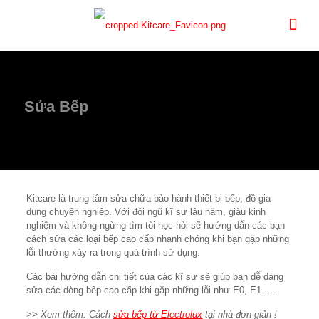
Sửa Bếp
Kitcare là trung tâm sửa chữa bảo hành thiết bị bếp, đồ gia
dụng chuyên nghiệp. Với đội ngũ kĩ sư lâu năm, giàu kinh
nghiệm và không ngừng tìm tòi học hỏi sẽ hướng dẫn các bạn
cách sửa các loại bếp cao cấp
nhanh chóng khi bạn gặp những
lỗi thường xảy ra trong quá trình sử dụng.
Các bài hướng dẫn chi tiết của các kĩ sư sẽ giúp bạn dễ dàng
sửa các dòng bếp cao cấp khi gặp những lỗi như E0, E1…..
>> Xem thêm: Cách
sửa bếp từ Electrolux
tại nhà đơn giản !