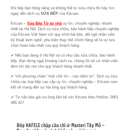
Khi bếp bạn hỏng nặng và không thể tự sửa chữa thì hãy tìm
ngay đến dịch vụ
SỬA BẾP
của Kitcare.
Kitcare –
Sửa Bếp Từ tại nhà
uy tín, chuyên nghiệp, nhanh
nhất tại Hà Nội. Dịch vụ sửa chữa, bảo hành bếp chuyên nghiệp
của Kitcare Việt Nam với quy trình bài bản, đội ngũ nhân viên
kỹ thuật lành nghề, phụ kiện thay thế chính hãng sẽ là sự lựa
chọn hoàn hảo nhất của quý khách hàng.
✔ Nếu bạn đang ở Hà Nội và có nhu cầu sữa chữa, bảo hành
bếp. Bạn đừng ngại khoảng cách xa, chúng tôi sẽ cử nhân viên
đem tới tận nơi cho quý khách hàng nhanh nhất.
✔ Với phương châm “một chữ tín – vạn niềm tin”, Dịch vụ sửa
chữa các loại bếp cao cấp uy tín, chuyên nghiệp – Kitcare cam
kết sẽ mang đến sự hài lòng quý khách hàng.
✔ Tư vấn báo giá vui lòng liên hệ với Kitcare theo Hotline: 0961
485 427.
Bếp HAFELE chập cầu chì ở Masteri Tây Mỗ –