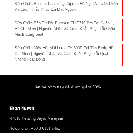
Sửa Chữa Bếp Từ Fanke Tại Ciputra Hà Nội | Nguyên Nhân
Và Cách Khắc Phục Lỗi Mất Nguồn
Sửa Chữa Bếp Từ Đôi Eurosun EU-T710 Pro Tại Quận 1,
Hồ Chí Minh | Nguyên Nhân Và Cách Khắc Phục Lỗi Chập
Mạch Công Suất
Sửa Chữa Máy Hút Mùi Lorca TA-600P Tại Tân Bình, Hồ
Chí Minh | Nguyên Nhân Và Cách Khắc Phục Lỗi Quạt
Không Hoạt Động
Liên hệ hôm nay để được giảm 50%
Kitcare Malaysia
47810 Petaling Jaya, Malaysia
Telephone : +60 3 6151 5461