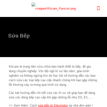
Sửa Bếp
Kitcare là trung tâm sửa chữa bảo hành thiết bị bếp, đồ gia
dụng chuyên nghiệp. Với đội ngũ kĩ sư lâu năm, giàu kinh
nghiệm và không ngừng tìm tòi học hỏi sẽ hướng dẫn các bạn
cách sửa các loại bếp cao cấp
nhanh chóng khi bạn gặp những
lỗi thường xảy ra trong quá trình sử dụng.
Các bài hướng dẫn chi tiết của các kĩ sư sẽ giúp bạn dễ dàng
sửa các dòng bếp cao cấp khi gặp những lỗi như E0, E1…..
>> Xem thêm: Cách
sửa bếp từ Electrolux
tại nhà đơn giản !