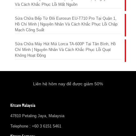
Và Cách Khắc Phục Lỗi Mất Nguồn
Sửa Chữa Bếp Từ Đôi Eurosun EU-T710 Pro Tại Quận 1,
Hồ Chí Minh | Nguyên Nhân Và Cách Khắc Phục Lỗi Chập
Mạch Công Suất
Sửa Chữa Máy Hút Mùi Lorca TA-600P Tại Tân Bình, Hồ
Chí Minh | Nguyên Nhân Và Cách Khắc Phục Lỗi Quạt
Không Hoạt Động
Liên hệ hôm nay để được giảm 50%
Kitcare Malaysia
47810 Petaling Jaya, Malaysia
Telephone : +60 3 6151 5461