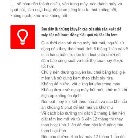
,… sẽ bám dần thành nhiều, vào trong máy, vào thành máy và
quạt hút, làm quạt hoạt động có tiếng kêu to, hút không hết,
không sạch, khử mùi không hết.
Sau đây là những khuyến cáo của nhà sản xuất để
máy hút mùi hoạt động hiệu quả và bền lâu hơn:
Qua thời gian sử dụng máy hút mùi, người sử
dụng nên thay than hoạt tính 6 tháng 1 lần và vệ
sinh hàng tuần lớp lọc kim loại phía dưới để
đảm bảo công suất và tuổi thọ của máy được
tốt hơn.
Chú ý nên thường xuyên lau chùi bằng loại giẻ
mềm và sử dụng kèm theo chất tẩy rửa.
Không để nước, vật cứng lọt vào trong máy
Không được sử dụng máy hút mùi, khử mùi khi
điện áp không ổn định
Nên bật máy khi kết thúc nấu ăn và sau khi nấu
ăn khoảng 5 phút để hút mùi và khử mùi
Về cách bảo dưỡng thì cách 2 tháng 1 lần nên
giặt tấm lọc mỡ và từ 6 đến 12 tháng thì thay
than hoạt tính 1 lần để đảm bảo khả năng của
than hoạt tính
Nên bảo dưỡng định kỳ máy 12 tháng 1 lần để