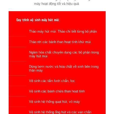
máy hoạt động tốt và hiệu quả
Quy trình vệ sinh máy hút mùi:
Tháo máy hút mùi. Tháo chi tiết từng bộ phận
Tháo rời các bánh than hoạt tính khử mùi
Ngâm hóa chất chuyên dụng các bộ phận trong
máy hút mùi
Dùng bơm nước và hóa chất về sinh bên trong
thân máy
Vệ sinh các tấm lưới chắn, lọc
Vệ sinh các bánh chứa than hoạt tính
Vệ sinh hệ thống quạt hút, vỏ máy
Vệ sinh hệ thống ống hút và các van chắn