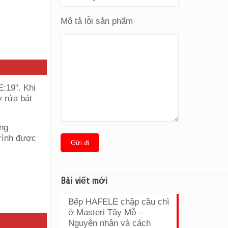
Mô tả lỗi sản phẩm
E:19”. Khi
y rửa bát
rình được
Bài viết mới
Bếp HAFELE chập cầu chì
ở Masteri Tây Mỗ –
Nguyên nhân và cách