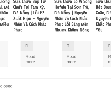
Nướng
Sửa Chữa Bếp Từ
Sửa Chữa Lò Vi Sóng
Sửa Ch
i, Đà
Chefs Tại Tam Kỳ,
Hafele Tại Sơn Trà,
Bát Bos
Nhân
Đà Nẵng | Lỗi E2
Đà Nẵng | Nguyên
Xuân, Đ
hục
Xuất Hiện – Nguyên
Nhân Và Cách Khắc
Nguyên 
 Điều
Nhân Và Cách Khắc
Phục Lỗi Sáng Đèn
Khắc Ph
Phục
Nhưng Không Nóng
Yếu
Read
Read
R
more
more
m
closed.