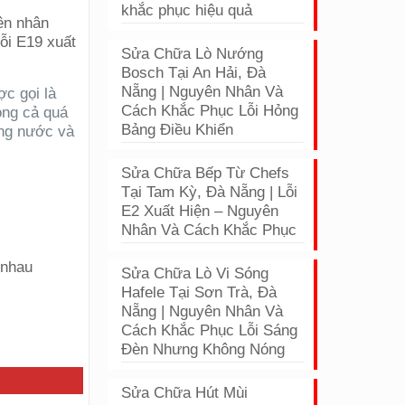
khắc phục hiệu quả
ên nhân
ỗi E19 xuất
Sửa Chữa Lò Nướng
Bosch Tại An Hải, Đà
Nẵng | Nguyên Nhân Và
c gọi là
Cách Khắc Phục Lỗi Hỏng
ong cả quá
Bảng Điều Khiển
ợng nước và
Sửa Chữa Bếp Từ Chefs
Tại Tam Kỳ, Đà Nẵng | Lỗi
E2 Xuất Hiện – Nguyên
Nhân Và Cách Khắc Phục
Sửa Chữa Lò Vi Sóng
Hafele Tại Sơn Trà, Đà
Nẵng | Nguyên Nhân Và
Cách Khắc Phục Lỗi Sáng
Đèn Nhưng Không Nóng
Sửa Chữa Hút Mùi