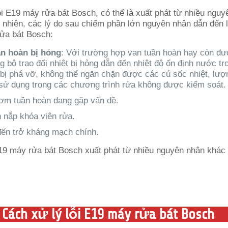
i E19 máy rửa bát Bosch, có thể là xuất phát từ nhiều nguy
 nhiên, các lý do sau chiếm phần lớn nguyên nhân dẫn đến l
rửa bát Bosch:
ần hoàn bị hỏng
: Với trường hợp van tuần hoàn hay còn đượ
g bộ trao đổi nhiệt bị hỏng dẫn đến nhiệt độ ổn định nước tr
 bị phá vỡ, không thể ngăn chặn được các cú sốc nhiệt, lư
sử dụng trong các chương trình rửa không được kiểm soát.
m tuần hoàn đang gặp vấn đề.
n nắp khóa viên rửa.
đến trở kháng mạch chính.
Cách xử lý lỗi E19 máy rửa bát Bosch