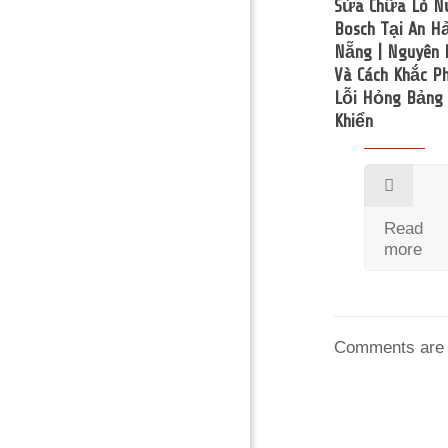
Sửa Chữa Lò 
Bosch Tại An Hả
Nẵng | Nguyên 
Và Cách Khắc P
Lỗi Hỏng Bảng
Khiển
Read
more
Comments are 