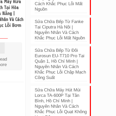
ữa Máy Rửa
Cách Khắc Phục Lỗi Mất
ch Tại Hòa
Nguồn
à Nẵng |
Nhân Và Cách
Sửa Chữa Bếp Từ Fanke
ục Lỗi Bơm
Tại Ciputra Hà Nội |
Nguyên Nhân Và Cách
Khắc Phục Lỗi Mất Nguồn
Sửa Chữa Bếp Từ Đôi
Eurosun EU-T710 Pro Tại
ead
Quận 1, Hồ Chí Minh |
ore
Nguyên Nhân Và Cách
Khắc Phục Lỗi Chập Mạch
Công Suất
Sửa Chữa Máy Hút Mùi
Lorca TA-600P Tại Tân
Bình, Hồ Chí Minh |
Nguyên Nhân Và Cách
Khắc Phục Lỗi Quạt Không