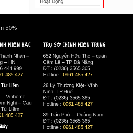
Hoạt Động
ảm 50%
ÍNH MIỀN BẮC
TRỤ SỞ CHÍNH MIỀN TRUNG
 Thanh Nhàn –
652 Nguyễn Hữu Thọ – quận
ng – HN
Cẩm Lệ – TP Đà Nẵng
36 444 999
ĐT : (0236) 3565 365‬
61 485 427
Hotline :
0961 485 427
 Từ Liêm
28 Lý Thường Kiệt- Vĩnh
Ninh- TP.Huế
9 – Vinhome
ĐT : (0236) 3565 365‬
àm Nghi – Cầu
Hotline :
0961 485 427
 Từ Liêm
89 Trấn Phú – Quảng Nam
61 485 427
ĐT : (0236) 3565 365‬
Giấy
Hotline :
0961 485 427