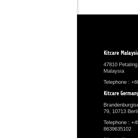
Kitcare Malaysi
47810 Petaling
Malaysia
Telephone : +6
Kitcare German
Brandenburgisc
79, 10713 Berl
Telephone : +4
8639635102