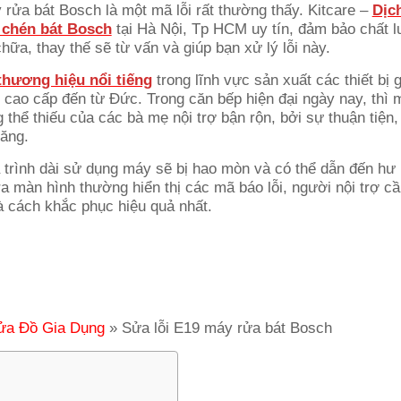
 rửa bát Bosch là một mã lỗi rất thường thấy. Kitcare –
Dịc
 chén bát Bosch
tại Hà Nội, Tp HCM uy tín, đảm bảo chất 
ữa, thay thế sẽ từ vấn và giúp bạn xử lý lỗi này.
thương hiệu nổi tiếng
trong lĩnh vực sản xuất các thiết bị 
p cao cấp đến từ Đức. Trong căn bếp hiện đại ngày nay, thì 
ng thể thiếu của các bà mẹ nội trợ bận rộn, bởi sự thuận tiện,
năng.
trình dài sử dụng máy sẽ bị hao mòn và có thể dẫn đến hư
a màn hình thường hiển thị các mã báo lỗi, người nội trợ cầ
 cách khắc phục hiệu quả nhất.
ửa Đồ Gia Dụng
»
Sửa lỗi E19 máy rửa bát Bosch