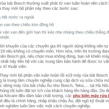
 rủa bát Bosch thường xuất phát từ van tuần hoàn nên cách
là thay mới bộ phận này theo các bước sau:
 hết nước ra ngoài
n van theo chiều kim đồng hồ
i vặn van đến giới hạn thì kéo nhẹ nhàng theo chiều thẳng đ
nhiệt.
 lời khuyên của các chuyên gia thì người dùng không nên t
 E19 nếu không có chuyên môn. Hơn nữa, trên thị trường đang
h kiện Bosch giả, nếu chọn mua không đúng, bạn sẽ khiến má
 nhất hãy liên hệ với các trung tâm bảo hành để được tư vấ
c kĩ thuật viên.
ếng là trung tâm chuyên nghiệp cung cấp dịch vụ sửa chữa m
c dòng máy rửa bát châu Âu như Bosch, Teka,… tại Hà Nội
úng tôi luôn đặt lợi ích của khách hàng lên hàng đầu. Do đ
a Kitcare đều đảm bảo chất lượng, các
phụ kiện máy rửa 
hế đều là chính hãng, nhập khẩu châu Âu, đội ngũ kỹ thuật v
inh nghiệm luôn làm việc một cách chuyên nghiệp.