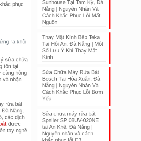
Sunhouse Tại Tam Kỳ, Đà
 khắc phục
Nẵng | Nguyên Nhân Và
Cách Khắc Phục Lỗi Mất
Nguồn
Thay Mặt Kính Bếp Teka
ứng ra khỏi
Tại Hội An, Đà Nẵng | Một
Số Lưu Ý Khi Thay Mặt
Kính
ự ý sửa chữa
 tồn tại
Sửa Chữa Máy Rửa Bát
y càng hỏng
Bosch Tại Hòa Xuân, Đà
n và nhận
Nẵng | Nguyên Nhân Và
Cách Khắc Phục Lỗi Bơm
Yếu
áy rửa bát
, Đà Nẵng,
Sửa chữa máy rửa bát
ó, các dịch
Spelier SP 08UV-020NE
bát
được
tại An Khê, Đà Nẵng |
iên tay nghề
Nguyên nhân và cách
khắc phục lỗi E3