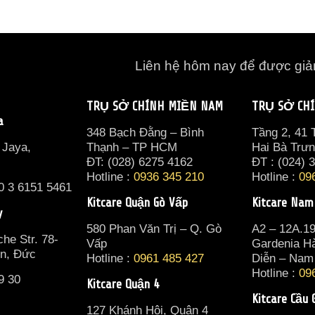
Liên hệ hôm nay để được gi
TRỤ SỞ CHÍNH MIỀN NAM
TRỤ SỞ CH
a
348 Bạch Đằng – Bình
Tầng 2, 41
 Jaya,
Thạnh – TP HCM
Hai Bà Trư
ĐT: (028) 6275 4162
ĐT : (024) 
Hotline :
0936 345 210
Hotline :
09
0 3 6151 5461
Kitcare Quận Gò Vấp
Kitcare Nam
y
580 Phan Văn Trị – Q. Gò
A2 – 12A.1
he Str. 78-
Vấp
Gardenia H
in, Đức
Hotline :
0961 485 427
Diễn – Nam
Hotline :
09
9 30
Kitcare Quận 4
Kitcare Cầu 
127 Khánh Hội, Quận 4