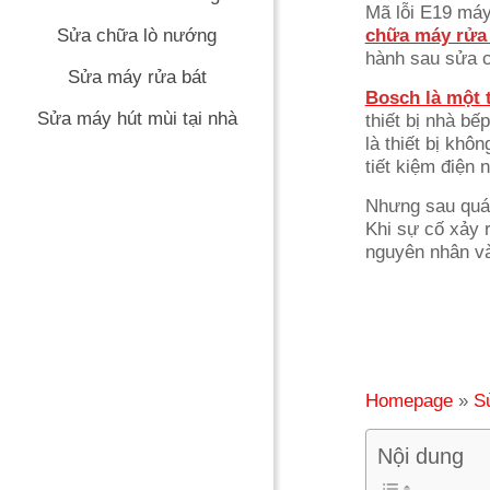
Mã lỗi E19 máy
Sửa chữa lò nướng
chữa máy rửa
hành sau sửa ch
Sửa máy rửa bát
Bosch là một 
Sửa máy hút mùi tại nhà
thiết bị nhà bế
là thiết bị khô
tiết kiệm điện 
Nhưng sau quá 
Khi sự cố xảy r
nguyên nhân và
Homepage
»
S
Nội dung