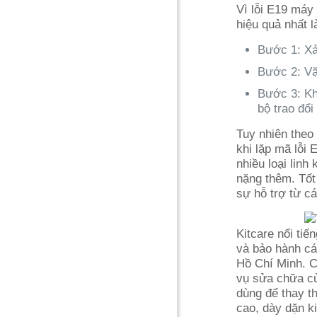
Vì lỗi E19 máy
hiệu quả nhất 
Bước 1: Xả
Bước 2: Vặ
Bước 3: Kh
bộ trao đổi 
Tuy nhiên theo
khi lặp mã lỗi
nhiều loại lin
nặng thêm. Tốt
sự hỗ trợ từ cá
Kitcare nổi ti
và bảo hành cá
Hồ Chí Minh. Ch
vụ sửa chữa củ
dùng để thay t
cao, dày dặn k