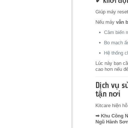
✔ Khởi độn
Giúp máy reset 
Nếu máy
vẫn b
Cảm biến 
Bo mạch ẩm
Hệ thống c
Lúc này bạn cầ
cao hơn nếu để
Dịch vụ s
tận nơi
Kitcare hiện h
➡ Khu Công Ng
Ngũ Hành Sơn 