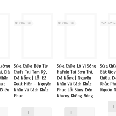
01/08/2026
01/08/2026
24/07/202
Nướng
Sửa Chữa Bếp Từ
Sửa Chữa Lò Vi Sóng
Sửa Chữ
i, Đà
Chefs Tại Tam Kỳ,
Hafele Tại Sơn Trà,
Bát Giov
Nhân
Đà Nẵng | Lỗi E2
Đà Nẵng | Nguyên
Chiểu, Đ
hục
Xuất Hiện – Nguyên
Nhân Và Cách Khắc
Khắc Ph
 Điều
Nhân Và Cách Khắc
Phục Lỗi Sáng Đèn
Nguồn N
Phục
Nhưng Không Nóng