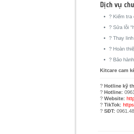
Dịch vụ chu
? Kiểm tra
? Sửa lỗi “
? Thay linh
? Hoàn thi
? Bảo hành 
Kitcare cam kế
?
Hotline kỹ t
?
Hotline:
0961
?
Website:
htt
?
TikTok:
http
?
SĐT:
0961.48