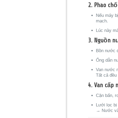
2.
Phao chốn
Nếu máy bị
mạch.
Lúc này má
3.
Nguồn nư
Bồn nước đ
Ống dẫn nư
Van nước 
Tất cả đều
4.
Van cấp 
Cặn bẩn, r
Lưới lọc bị
→ Nước vào