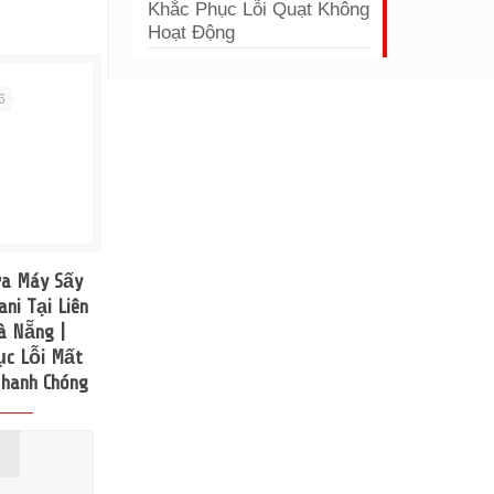
Khắc Phục Lỗi Quạt Không
Hoạt Động
6
a Máy Sấy
ani Tại Liên
à Nẵng |
ục Lỗi Mất
hanh Chóng