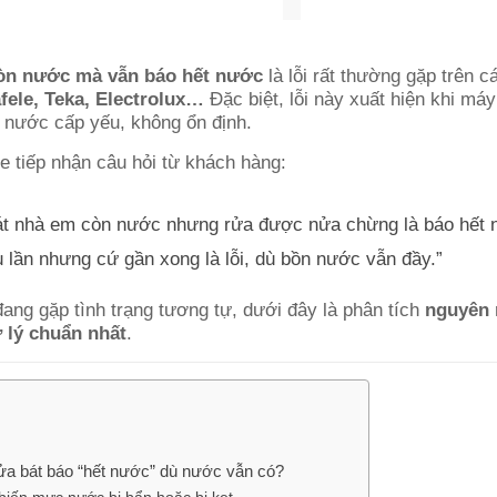
òn nước mà vẫn báo hết nước
là lỗi rất thường gặp trên 
fele, Teka, Electrolux…
Đặc biệt, lỗi này xuất hiện khi má
 nước cấp yếu, không ổn định.
e tiếp nhận câu hỏi từ khách hàng:
át nhà em còn nước nhưng rửa được nửa chừng là báo hết
ều lần nhưng cứ gần xong là lỗi, dù bồn nước vẫn đầy.”
ang gặp tình trạng tương tự, dưới đây là phân tích
nguyên 
 lý chuẩn nhất
.
ửa bát báo “hết nước” dù nước vẫn có?