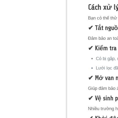
Cách xử l
Bạn có thể thử 
✔ Tắt nguồ
Đảm bảo an toà
✔ Kiểm tra
Có bị gập, 
Lưới lọc đ
✔ Mở van n
Giúp đảm bảo á
✔ Vệ sinh 
Nhiều trường h