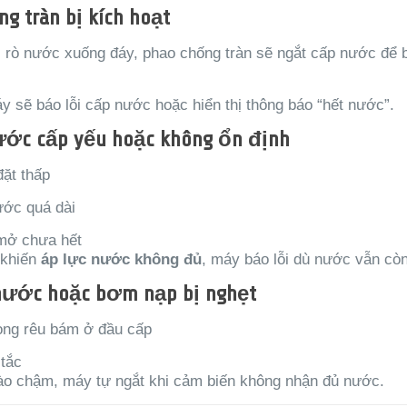
g tràn bị kích hoạt
 rò nước xuống đáy, phao chống tràn sẽ ngắt cấp nước để 
y sẽ báo lỗi cấp nước hoặc hiển thị thông báo “hết nước”.
ớc cấp yếu hoặc không ổn định
ặt thấp
ớc quá dài
mở chưa hết
 khiến
áp lực nước không đủ
, máy báo lỗi dù nước vẫn còn
nước hoặc bơm nạp bị nghẹt
ong rêu bám ở đầu cấp
 tắc
 chậm, máy tự ngắt khi cảm biến không nhận đủ nước.