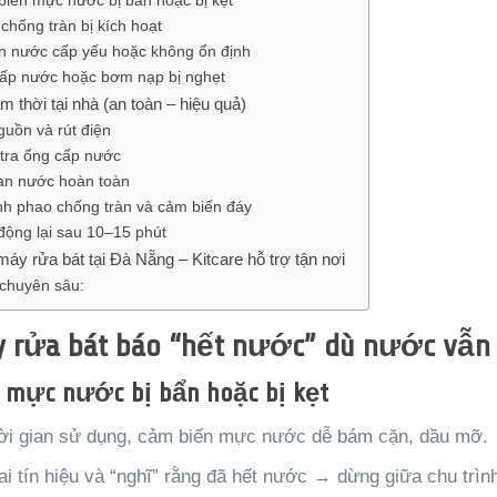
biến mực nước bị bẩn hoặc bị kẹt
chống tràn bị kích hoạt
n nước cấp yếu hoặc không ổn định
cấp nước hoặc bơm nạp bị nghẹt
m thời tại nhà (an toàn – hiệu quả)
guồn và rút điện
tra ống cấp nước
n nước hoàn toàn
nh phao chống tràn và cảm biến đáy
động lại sau 10–15 phút
áy rửa bát tại Đà Nẵng – Kitcare hỗ trợ tận nơi
 chuyên sâu:
y rửa bát báo “hết nước” dù nước vẫn 
 mực nước bị bẩn hoặc bị kẹt
ời gian sử dụng, cảm biến mực nước dễ bám cặn, dầu mỡ.
i tín hiệu và “nghĩ” rằng đã hết nước → dừng giữa chu trình