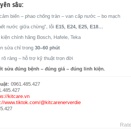
yên sâu:
 cảm biến – phao chống tràn – van cấp nước – bo mạch
hết nước giữa chừng”, lỗi
E15, E24, E25, E18…
 kiện chính hãng Bosch, Hafele, Teka
ện sửa chỉ trong
30–60 phút
rõ ràng – hỗ trợ kỹ thuật trọn đời
t sửa đúng bệnh – đúng giá – đúng linh kiện.
huật:
0961.485.427
.485.427
ps://kitcare.vn
s://www.tiktok.com/@kitcarenerverdie
5.427
Rate