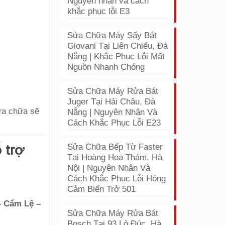
Nguyên nhân và cách
khắc phục lỗi E3
Sửa Chữa Máy Sấy Bát
Giovani Tại Liên Chiểu, Đà
Nẵng | Khắc Phục Lỗi Mất
Nguồn Nhanh Chóng
Sửa Chữa Máy Rửa Bát
Juger Tại Hải Châu, Đà
ửa chữa sẽ
Nẵng | Nguyên Nhân Và
Cách Khắc Phục Lỗi E23
ỗ trợ
Sửa Chữa Bếp Từ Faster
Tại Hoàng Hoa Thám, Hà
Nội | Nguyên Nhân Và
Cách Khắc Phục Lỗi Hỏng
Cảm Biến Trở 501
– Cẩm Lệ –
Sửa Chữa Máy Rửa Bát
Bosch Tại 93 Lò Đúc, Hà