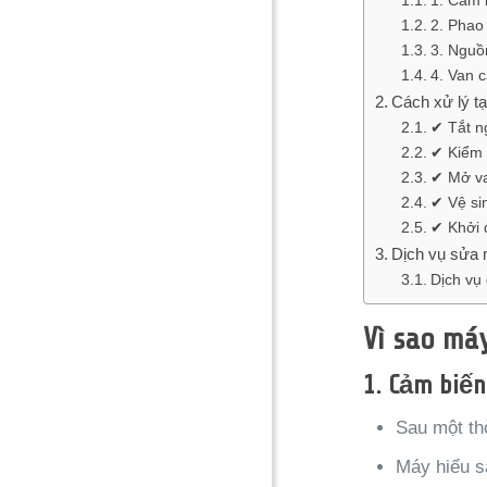
1. Cảm 
2. Phao 
3. Nguồ
4. Van 
Cách xử lý tạ
✔ Tắt n
✔ Kiểm 
✔ Mở va
✔ Vệ si
✔ Khởi 
Dịch vụ sửa m
Dịch vụ
Vì sao má
1.
Cảm biến
Sau một th
Máy hiểu sa