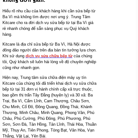
Hiểu rõ nhu cầu của khách hàng khi cần sửa bếp từ
Ba Vì mà không tìm được nơi ưng ý. Trung Tâm
Kitcare cho ra đời dịch vụ sửa bếp từ tại Ba Vì giá
rẻ nhanh chóng để sẵn sàng phục vụ Quý khách
hàng.
Kitcare là địa chỉ sửa bếp từ Ba Vì, Hà Nội được
đông đảo người dân trên địa bàn tin tưởng lựa chọn.
Khi sử dụng
dịch vụ sửa chữa bếp từ
của chúng
tôi, Quý khách sẽ luôn hài lòng về độ chuyên nghiệp
cũng như nhanh gọn.
Hiện nay, Trung tâm sửa chữa điện máy uy tín
Kitcare của chúng tôi đã triển khai dịch vụ sửa chữa
bếp từ tại 31 đơn vị hành chính cấp xã trực thuộc,
bao gồm thị trấn Tây Đằng (huyện lỵ) và 30 xã: Ba
Trại, Ba Vì, Cẩm Lĩnh, Cam Thượng, Châu Sơn,
Chu Minh, Cổ Đô, Đông Quang, Đồng Thái, Khánh
Thượng, Minh Châu, Minh Quang, Phong Vân, Phú
Châu, Phú Cường, Phú Đông, Phú Phương, Phú
Sơn, Sơn Đà, Tản Hồng, Tản Lĩnh, Thái Hòa, Thuần
Mỹ, Thụy An, Tiên Phong, Tòng Bạt, Vân Hòa, Vạn
Thắng, Vật Lại, Yên Bài.