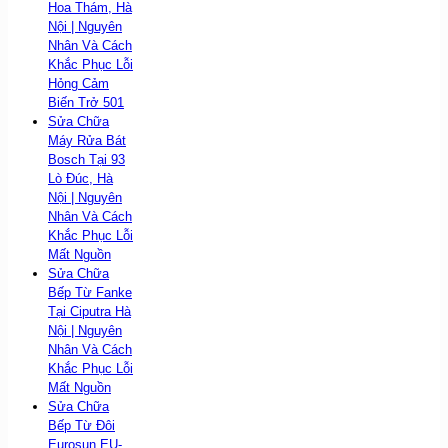
Hoa Thám, Hà
Nội | Nguyên
Nhân Và Cách
Khắc Phục Lỗi
Hỏng Cảm
Biến Trở 501
Sửa Chữa
Máy Rửa Bát
Bosch Tại 93
Lò Đúc, Hà
Nội | Nguyên
Nhân Và Cách
Khắc Phục Lỗi
Mất Nguồn
Sửa Chữa
Bếp Từ Fanke
Tại Ciputra Hà
Nội | Nguyên
Nhân Và Cách
Khắc Phục Lỗi
Mất Nguồn
Sửa Chữa
Bếp Từ Đôi
Eurosun EU-