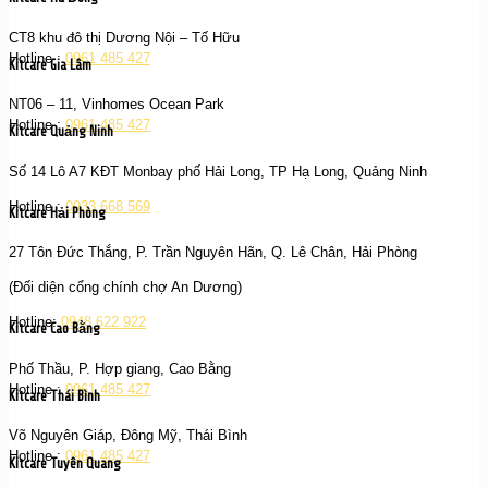
CT8 khu đô thị Dương Nội – Tố Hữu
Hotline :
0961 485 427
Kitcare Gia Lâm
NT06 – 11, Vinhomes Ocean Park
Hotline :
0961 485 427
Kitcare Quảng Ninh
Số 14 Lô A7 KĐT Monbay phố Hải Long, TP Hạ Long, Quảng Ninh
Hotline :
0933 668 569
Kitcare Hải Phòng
27 Tôn Đức Thắng, P. Trần Nguyên Hãn, Q. Lê Chân, Hải Phòng
(Đối diện cổng chính chợ An Dương)
Hotline:
0948 622 922
Kitcare Cao Bằng
Phố Thầu, P. Hợp giang, Cao Bằng
Hotline :
0961 485 427
Kitcare Thái Bình
Võ Nguyên Giáp, Đông Mỹ, Thái Bình
Hotline :
0961 485 427
Kitcare Tuyên Quang