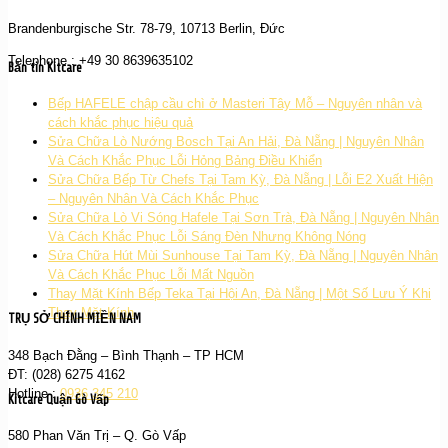
Brandenburgische Str. 78-79, 10713 Berlin, Đức
Telephone : +49 30 8639635102
Bản tin Kitcare
Bếp HAFELE chập cầu chì ở Masteri Tây Mỗ – Nguyên nhân và
cách khắc phục hiệu quả
Sửa Chữa Lò Nướng Bosch Tại An Hải, Đà Nẵng | Nguyên Nhân
Và Cách Khắc Phục Lỗi Hỏng Bảng Điều Khiển
Sửa Chữa Bếp Từ Chefs Tại Tam Kỳ, Đà Nẵng | Lỗi E2 Xuất Hiện
– Nguyên Nhân Và Cách Khắc Phục
Sửa Chữa Lò Vi Sóng Hafele Tại Sơn Trà, Đà Nẵng | Nguyên Nhân
Và Cách Khắc Phục Lỗi Sáng Đèn Nhưng Không Nóng
Sửa Chữa Hút Mùi Sunhouse Tại Tam Kỳ, Đà Nẵng | Nguyên Nhân
Và Cách Khắc Phục Lỗi Mất Nguồn
Thay Mặt Kính Bếp Teka Tại Hội An, Đà Nẵng | Một Số Lưu Ý Khi
Thay Mặt Kính
TRỤ SỞ CHÍNH MIỀN NAM
348 Bạch Đằng – Bình Thạnh – TP HCM
ĐT: (028) 6275 4162
Hotline :
0936 345 210
Kitcare Quận Gò Vấp
580 Phan Văn Trị – Q. Gò Vấp