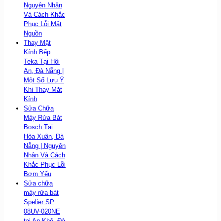
Nguyên Nhân
Và Cách Khắc
Phục Lỗi Mất
Nguồn
Thay Mặt
Kính Bếp
Teka Tại Hội
An, Đà Nẵng |
Một Số Lưu Ý
Khi Thay Mặt
Kính
Sửa Chữa
Máy Rửa Bát
Bosch Tại
Hòa Xuân, Đà
Nẵng | Nguyên
Nhân Và Cách
Khắc Phục Lỗi
Bơm Yếu
Sửa chữa
máy rửa bát
Spelier SP
08UV-020NE
tại An Khê, Đà