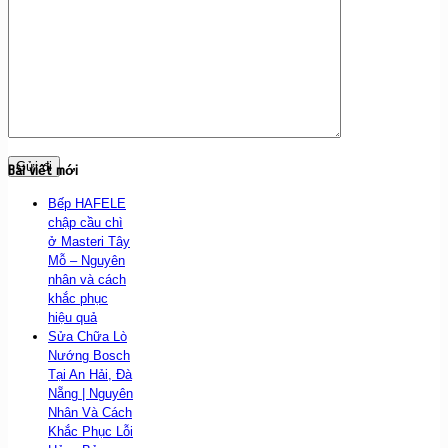
Bài viết mới
Bếp HAFELE
chập cầu chì
ở Masteri Tây
Mỗ – Nguyên
nhân và cách
khắc phục
hiệu quả
Sửa Chữa Lò
Nướng Bosch
Tại An Hải, Đà
Nẵng | Nguyên
Nhân Và Cách
Khắc Phục Lỗi