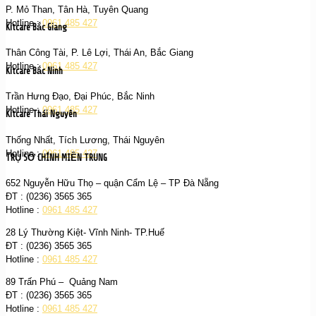
P. Mỏ Than, Tân Hà, Tuyên Quang
Hotline :
0961 485 427
Kitcare Bắc Giang
Thân Công Tài, P. Lê Lợi, Thái An, Bắc Giang
Hotline :
0961 485 427
Kitcare Bắc Ninh
Trần Hưng Đạo, Đại Phúc, Bắc Ninh
Hotline :
0961 485 427
Kitcare Thái Nguyên
Thống Nhất, Tích Lương, Thái Nguyên
Hotline :
0961 485 427
TRỤ SỞ CHÍNH MIỀN TRUNG
652 Nguyễn Hữu Thọ – quận Cẩm Lệ – TP Đà Nẵng
ĐT : (0236) 3565 365‬
Hotline :
0961 485 427
28 Lý Thường Kiệt- Vĩnh Ninh- TP.Huế
ĐT : (0236) 3565 365‬
Hotline :
0961 485 427
89 Trấn Phú – Quảng Nam
ĐT : (0236) 3565 365‬
Hotline :
0961 485 427