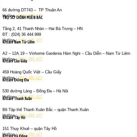
66 đường DT743 – TP Thuận An
Hotline :
0961 485 427
TRỤ SỞ CHÍNH MIỀN BẮC
Tầng 2, 41 Thanh Nhàn – Hai Bà Trưng – HN
ĐT : (024) 36 444 999
Hotline :
0961 485 427
Kitcare Nam Từ Liêm
A2 – 12A.19 – Vinhome Gardenia Hàm Nghi – Cầu Diễn – Nam Từ Liêm
Hotline :
0961 485 427
Kitcare Cầu Giấy
459 Hoàng Quốc Việt – Cầu Giấy
Hotline :
0961 485 427
Kitcare Đống Đa
530 đường Láng – Đống Đa – Hà Nội
Hotline :
0961 485 427
Kitcare Thanh Xuân
B6 Tập thể Thanh Xuân Bắc – quận Thanh Xuân
Hotline :
0961 485 427
Kitcare Tây Hồ
151 Thụy Khuê – quận Tây Hồ
Hotline :
0961 485 427
Kitcare Hà Đông