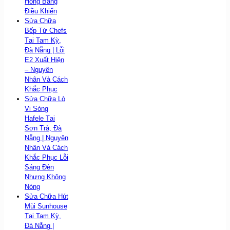
Hỏng Bảng
Điều Khiển
Sửa Chữa
Bếp Từ Chefs
Tại Tam Kỳ,
Đà Nẵng | Lỗi
E2 Xuất Hiện
– Nguyên
Nhân Và Cách
Khắc Phục
Sửa Chữa Lò
Vi Sóng
Hafele Tại
Sơn Trà, Đà
Nẵng | Nguyên
Nhân Và Cách
Khắc Phục Lỗi
Sáng Đèn
Nhưng Không
Nóng
Sửa Chữa Hút
Mùi Sunhouse
Tại Tam Kỳ,
Đà Nẵng |