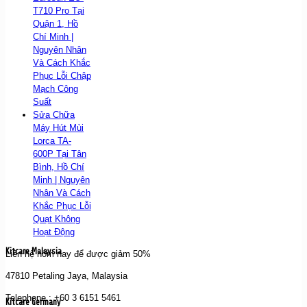
T710 Pro Tại
Quận 1, Hồ
Chí Minh |
Nguyên Nhân
Và Cách Khắc
Phục Lỗi Chập
Mạch Công
Suất
Sửa Chữa
Máy Hút Mùi
Lorca TA-
600P Tại Tân
Bình, Hồ Chí
Minh | Nguyên
Nhân Và Cách
Khắc Phục Lỗi
Quạt Không
Hoạt Động
Kitcare Malaysia
Liên hệ hôm nay để được giảm 50%
47810 Petaling Jaya, Malaysia
Telephone : +60 3 6151 5461
Kitcare Germany