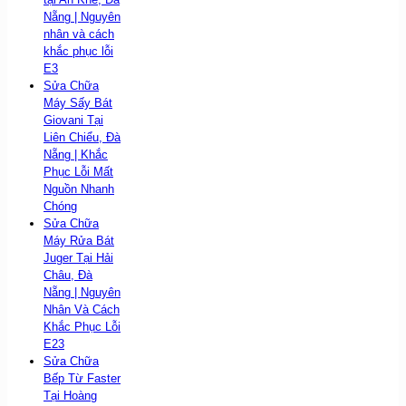
Nẵng | Nguyên
nhân và cách
khắc phục lỗi
E3
Sửa Chữa
Máy Sấy Bát
Giovani Tại
Liên Chiểu, Đà
Nẵng | Khắc
Phục Lỗi Mất
Nguồn Nhanh
Chóng
Sửa Chữa
Máy Rửa Bát
Juger Tại Hải
Châu, Đà
Nẵng | Nguyên
Nhân Và Cách
Khắc Phục Lỗi
E23
Sửa Chữa
Bếp Từ Faster
Tại Hoàng