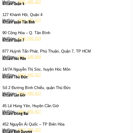
Hotline :
0961 485 427
Kitcare Quận 4
127 Khánh Hội, Quận 4
Hotline :
0961 485 427
Kitcare quận Tân Bình
90 Cộng Hòa – Q. Tân Bình
Hotline :
0936 345 103
Kitcare Quận 7
877 Huỳnh Tấn Phát, Phú Thuận, Quận 7, TP HCM
Hotline :
0931 189 584
Kitcare Hóc Môn
14/7A Nguyễn Thị Sóc, huyện Hóc Môn
Hotline :
0961 485 427
Kitcare Thủ Đức
Số 2 Đường Bình Chiểu, quận Thủ Đức
Hotline :
0961 485 427
Kitcare Cần Giờ
45 Lê Hùng Yên, Huyện Cần Giờ
Hotline :
0961 485 427
Kitcare Đồng Nai
452 Nguyễn Ái Quốc – TP Biên Hòa
Hotline :
0961 485 427
Kitcare Bình Dương