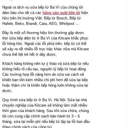
Ngoài ra dịch vụ sửa bếp từ Ba Vì của chúng tôi
đảm bảo cho rất cả các
hãng sản xuất bếp từ
hiện
hữu trên thị trường Việt: Bếp từ Bosch, Bếp từ
Hafele, Beko, Brandt, Cata, AEG, Whirlpool …
Đây là một số thương hiệu lớn thường gặp được
thợ sửa bếp điện từ ở Ba Vì của Kitcare khắc phục
lỗi hỏng hóc. Ngoài các lỗi phía trên, bếp từ có thể
sẽ xảy ra rất nhiều lỗi trục trặc khác nữa mà Kitcare
chưa thể liệt kê hết ở đây được.
Khách hàng không nên tự ý tháo và sửa bếp từ nếu
không hiểu rõ cấu tạo, nguyên lý bếp từ hoạt động.
Các trường hợp lỗi nặng hơn do sửa sai cách sẽ
khiến bạn tốn kém nhiều chi phí hơn để sửa lại bếp
hoặc thậm chí là khiến bếp hỏng luôn không sửa lại
được.
Quy trình sửa bếp từ ở Ba Vì, Hà Nội- Sửa tại nhà
chuyên nghiệp của Kitcare sẽ không làm mất nhiều
thời gian của khách hàng. Sau khi sửa chữa, chúng
tôi còn cung cấp chính sách bảo hành từ 3 – 6
tháng, sửa lại miễn phí nếu bếp từ lặp lại lỗi ban đầu
(theo chính sách của công ty).