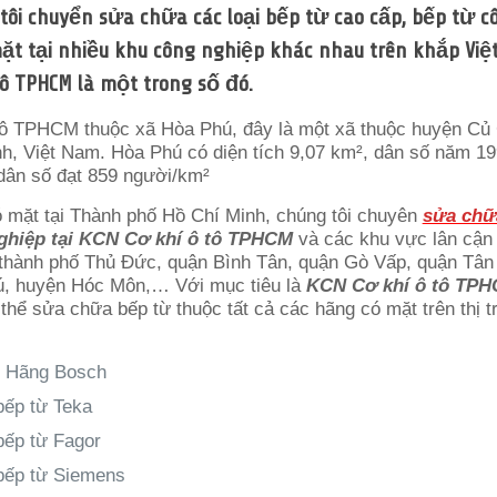
 tôi chuyển sửa chữa các loại bếp từ cao cấp, bếp từ c
mặt tại nhiều khu công nghiệp khác nhau trên khắp Việ
tô TPHCM là một trong số đó.
ô TPHCM thuộc xã Hòa Phú, đây là một xã thuộc huyện Củ 
h, Việt Nam. Hòa Phú có diện tích 9,07 km², dân số năm 19
dân số đạt 859 người/km²
ó mặt tại Thành phố Hồ Chí Minh, chúng tôi chuyên
sửa chữ
ghiệp tại KCN Cơ khí ô tô TPHCM
và các khu vực lân cận
thành phố Thủ Đức, quận Bình Tân, quận Gò Vấp, quận Tân 
ú, huyện Hóc Môn,… Với mục tiêu là
KCN Cơ khí ô tô TP
 thể sửa chữa bếp từ thuộc tất cả các hãng có mặt trên thị 
ừ Hãng Bosch
ếp từ Teka
ếp từ Fagor
bếp từ Siemens