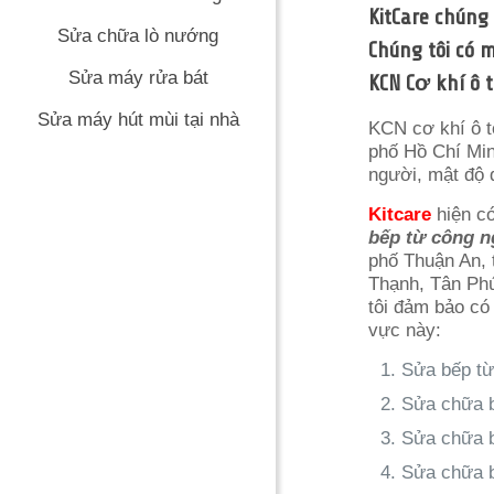
KitCare chúng
Sửa chữa lò nướng
Chúng tôi có 
Sửa máy rửa bát
KCN Cơ khí ô 
Sửa máy hút mùi tại nhà
KCN cơ khí ô t
phố Hồ Chí Min
người, mật độ 
Kitcare
hiện c
bếp từ công n
phố Thuận An, 
Thạnh, Tân Ph
tôi đảm bảo có
vực này:
Sửa bếp t
Sửa chữa b
Sửa chữa b
Sửa chữa 