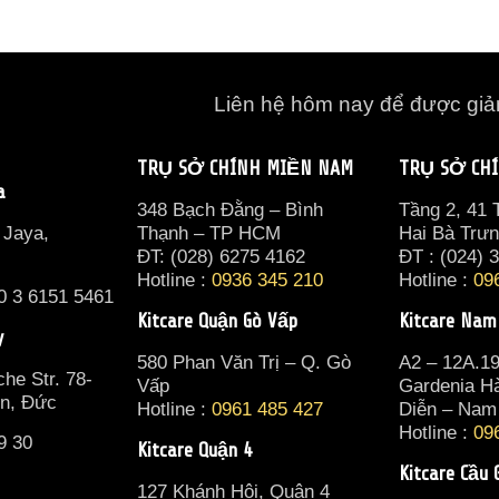
Liên hệ hôm nay để được gi
TRỤ SỞ CHÍNH MIỀN NAM
TRỤ SỞ CH
a
348 Bạch Đằng – Bình
Tầng 2, 41
 Jaya,
Thạnh – TP HCM
Hai Bà Trư
ĐT: (028) 6275 4162
ĐT : (024) 
Hotline :
0936 345 210
Hotline :
09
0 3 6151 5461
Kitcare Quận Gò Vấp
Kitcare Nam
y
580 Phan Văn Trị – Q. Gò
A2 – 12A.1
he Str. 78-
Vấp
Gardenia H
in, Đức
Hotline :
0961 485 427
Diễn – Nam
Hotline :
09
9 30
Kitcare Quận 4
Kitcare Cầu 
127 Khánh Hội, Quận 4