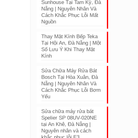
Sunhouse Tại Tam Kỳ, Đà
Nẵng | Nguyên Nhân Và
Cách Khắc Phục Lỗi Mất
Nguồn
Thay Mặt Kính Bếp Teka
Tại Hội An, Đà Nẵng | Một
Số Lưu Ý Khi Thay Mặt
Kính
Sửa Chữa Máy Rửa Bát
Bosch Tại Hòa Xuân, Đà
Nẵng | Nguyên Nhân Và
Cách Khắc Phục Lỗi Bơm
Yếu
Sửa chữa máy rửa bát
Spelier SP 08UV-020NE
tại An Khê, Đà Nẵng |
Nguyên nhân và cách
khắc phục lỗi E3