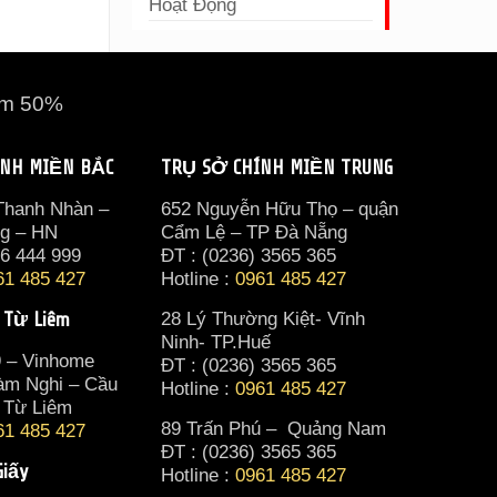
Hoạt Động
ảm 50%
ÍNH MIỀN BẮC
TRỤ SỞ CHÍNH MIỀN TRUNG
 Thanh Nhàn –
652 Nguyễn Hữu Thọ – quận
ng – HN
Cẩm Lệ – TP Đà Nẵng
36 444 999
ĐT : (0236) 3565 365‬
61 485 427
Hotline :
0961 485 427
 Từ Liêm
28 Lý Thường Kiệt- Vĩnh
Ninh- TP.Huế
9 – Vinhome
ĐT : (0236) 3565 365‬
àm Nghi – Cầu
Hotline :
0961 485 427
 Từ Liêm
89 Trấn Phú – Quảng Nam
61 485 427
ĐT : (0236) 3565 365‬
Giấy
Hotline :
0961 485 427