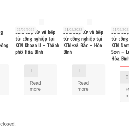
21/02/2022
21/02/2022
21/02/202
ng
Sửa bếp từ và bếp
Sửa bếp từ và bếp
Sửa bếp
từ công nghiệp tại
từ công nghiệp tại
từ công 
Đông
KCN Khoan U – Thành
KCN Đà Bắc – Hòa
KCN Na
phố Hòa Bình
Bình
Sơn – 
Hòa Bìn
Read
Read
more
more
R
m
closed.