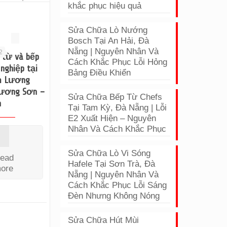
khắc phục hiệu quả
Sửa Chữa Lò Nướng
Bosch Tại An Hải, Đà
Nẵng | Nguyên Nhân Và
2
 từ và bếp
Cách Khắc Phục Lỗi Hỏng
nghiệp tại
Bảng Điều Khiển
m Lương
Lương Sơn –
Sửa Chữa Bếp Từ Chefs
h
Tại Tam Kỳ, Đà Nẵng | Lỗi
E2 Xuất Hiện – Nguyên
Nhân Và Cách Khắc Phục
Sửa Chữa Lò Vi Sóng
ead
Hafele Tại Sơn Trà, Đà
ore
Nẵng | Nguyên Nhân Và
Cách Khắc Phục Lỗi Sáng
Đèn Nhưng Không Nóng
Sửa Chữa Hút Mùi