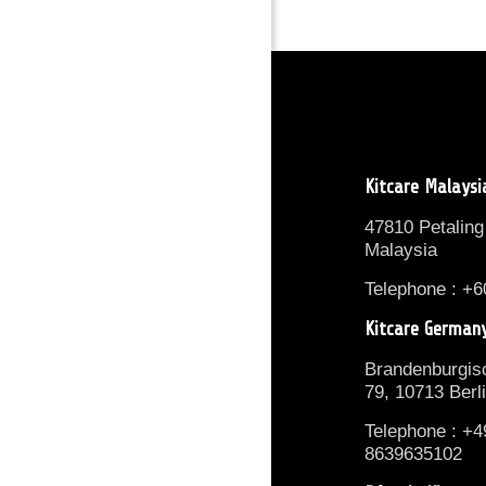
Kitcare Malaysi
47810 Petaling
Malaysia
Telephone : +6
Kitcare German
Brandenburgisc
79, 10713 Berl
Telephone : +4
8639635102