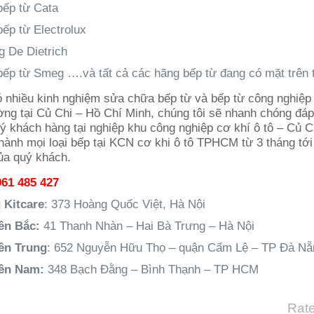
ếp từ Cata
ếp từ Electrolux
g De Dietrich
ếp từ Smeg ….và tất cả các hãng bếp từ đang có mặt trên t
ó nhiều kinh nghiệm sửa chữa bếp từ và bếp từ công nghiệp 
ường tại Củ Chi – Hồ Chí Minh, chúng tôi sẽ nhanh chóng đá
ý khách hàng tại nghiệp khu công nghiệp cơ khí ô tô – Củ C
hành mọi loại bếp tại KCN cơ khi ô tô TPHCM từ 3 tháng tới
ủa quý khách.
961 485 427
 Kitcare
: 373 Hoàng Quốc Việt, Hà Nội
ền Bắc:
41 Thanh Nhàn – Hai Bà Trưng – Hà Nội
ền Trung
: 652 Nguyễn Hữu Thọ – quận Cẩm Lệ – TP Đà Nẵ
iền Nam:
348 Bạch Đằng – Bình Thạnh – TP HCM
Rate