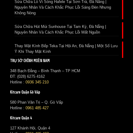
Sửa Chữa Lò Vi Sóng Hafele Tại Sơn Trà, Đà Nẵng |
Nguyên Nhân Và Cách Khắc Phục Lỗi Sáng Đèn Nhưng
Không Nóng
Sửa Chữa Hút Mùi Sunhouse Tại Tam Kỳ, Đà Nẵng |
Nguyên Nhân Và Cách Khắc Phục Lỗi Mất Nguồn
Thay Mặt Kính Bếp Teka Tại Hội An, Đà Nẵng | Một Số Lưu
Ý Khi Thay Mặt Kính
TRỤ SỞ CHÍNH MIỀN NAM
348 Bạch Đằng – Bình Thạnh – TP HCM
ĐT: (028) 6275 4162
Hotline :
0936 345 210
Kitcare Quận Gò Vấp
580 Phan Văn Trị – Q. Gò Vấp
Hotline :
0961 485 427
Kitcare Quận 4
127 Khánh Hội, Quận 4