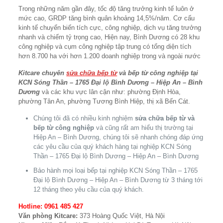
Trong những năm gần đây, tốc độ tăng trưởng kinh tế luôn ở
mức cao, GRDP tăng bình quân khoảng 14,5%/năm. Cơ cấu
kinh tế chuyển biến tích cực, công nghiệp, dịch vụ tăng trưởng
nhanh và chiếm tỷ trọng cao, Hiện nay, Bình Dương có 28 khu
công nghiệp và cụm công nghiệp tập trung có tổng diện tích
hơn 8.700 ha với hơn 1.200 doanh nghiệp trong và ngoài nước
Kitcare chuyên
sửa chữa bếp từ
và bếp từ công nghiệp tại
KCN Sóng Thần – 1765 Đại lộ Bình Dương – Hiệp An – Bình
Dương
và các khu vực lân cận như: phường Định Hòa,
phường Tân An, phường Tương Bình Hiệp, thị xã Bến Cát.
Chúng tôi đã có nhiều kinh nghiệm
sửa chữa bếp từ và
bếp từ công nghiệp
và cũng rất am hiểu thị trường tại
Hiệp An – Bình Dương, chúng tôi sẽ nhanh chóng đáp ứng
các yêu cầu của quý khách hàng tại nghiệp KCN Sóng
Thần – 1765 Đại lộ Bình Dương – Hiệp An – Bình Dương
Bảo hành mọi loại bếp tại nghiệp KCN Sóng Thần – 1765
Đại lộ Bình Dương – Hiệp An – Bình Dương từ 3 tháng tới
12 tháng theo yêu cầu của quý khách.
Hotline: 0961 485 427
Văn phòng Kitcare:
373 Hoàng Quốc Việt, Hà Nội