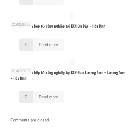
21/02/2022
Sửa bếp từ và bếp từ công nghiệp tại KCN Đà Bắc – Hòa Bình
Read more
21/02/2022
Sửa bếp từ và bếp từ công nghiệp tại KCN Nam Lương Sơn – Lương Sơn
– Hòa Bình
Read more
Comments are closed.