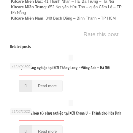
Kitcare Miền Bắc
: 41 Thanh Nhàn – Hai Bà Trưng – Hà Nội
Kitcare Miền Trung
: 652 Nguyễn Hữu Thọ – quận Cẩm Lệ – TP
Đà Nẵng
Kitcare Miền Nam
: 348 Bạch Đằng – Bình Thạnh – TP HCM
Rate this post
Related posts
21/02/2022
Sửa bếp từ công nghiệp tại KCN Thăng Long – Đông Anh – Hà Nội
Read more
21/02/2022
Sửa bếp từ và bếp từ công nghiệp tại KCN Khoan U – Thành phố Hòa Bình
Read more