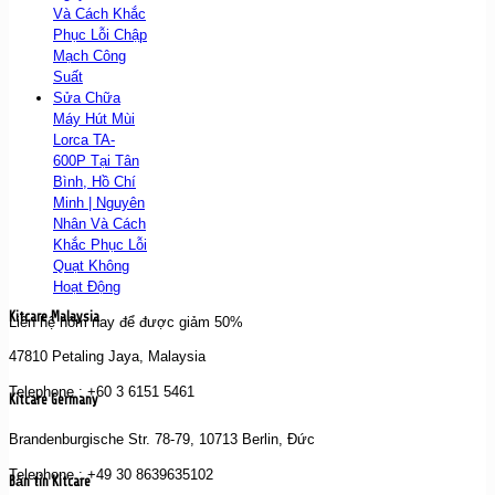
Và Cách Khắc
Phục Lỗi Chập
Mạch Công
Suất
Sửa Chữa
Máy Hút Mùi
Lorca TA-
600P Tại Tân
Bình, Hồ Chí
Minh | Nguyên
Nhân Và Cách
Khắc Phục Lỗi
Quạt Không
Hoạt Động
Kitcare Malaysia
Liên hệ hôm nay để được giảm 50%
47810 Petaling Jaya, Malaysia
Telephone : +60 3 6151 5461
Kitcare Germany
Brandenburgische Str. 78-79, 10713 Berlin, Đức
Telephone : +49 30 8639635102
Bản tin Kitcare