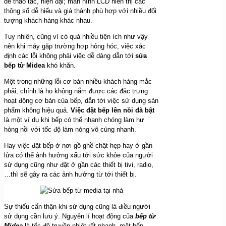
dễ thao tác, hiện đại; màn hình LCD hiển thị các
thông số dễ hiểu và giá thành phù hợp với nhiều đối
tượng khách hàng khác nhau.
Tuy nhiên, cũng vì có quá nhiều tiện ích như vậy
nên khi máy gặp trường hợp hỏng hóc, việc xác
định các lỗi không phải việc dễ dàng dẫn tới
sửa
bếp từ Midea
khó khăn.
Một trong những lỗi cơ bản nhiều khách hàng mắc
phải, chính là họ không nắm được các đặc trưng
hoạt động cơ bản của bếp, dẫn tới việc sử dụng sản
phẩm không hiệu quả.
Việc đặt bếp lên nồi đã bật
là một ví dụ khi bếp có thể nhanh chóng làm hư
hỏng nồi với tốc độ làm nóng vô cùng nhanh.
Hay việc đặt bếp ở nơi gồ ghề chật hẹp hay ở gần
lửa có thể ảnh hưởng xấu tới sức khỏe của người
sử dụng cũng như đặt ở gần các thiết bị tivi, radio,
…thì sẽ gây ra các ảnh hưởng từ tới thiết bị.
Sự thiếu cẩn thận khi sử dụng cũng là điều người
sử dụng cần lưu ý. Nguyên lí hoạt động của
bếp từ
Midea
là tốc độ truyền nhiệt rất nhanh, mặt bếp