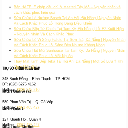
Bếp HAFELE chập cầu chì ở Masteri Tây Mỗ – Nguyên nhân và
cách khắc phục hiệu quả
Sửa Chữa Lò Nướng Bosch Tại An Hải, Đà Nẵng | Nguyên Nhân
Và Cách Khắc Phục Lỗi Hỏng Bảng Điều Khiển
Sửa Chữa Bếp Từ Chefs Tại Tam Kỳ, Đà Nẵng | Lỗi E2 Xuất Hiện
– Nguyên Nhân Và Cách Khắc Phục
Sửa Chữa Lò Vi Sóng Hafele Tại Sơn Trà, Đà Nẵng | Nguyên Nhân
Và Cách Khắc Phục Lỗi Sáng Đèn Nhưng Không Nóng
Sửa Chữa Hút Mùi Sunhouse Tại Tam Kỳ, Đà Nẵng | Nguyên Nhân
Và Cách Khắc Phục Lỗi Mất Nguồn
Thay Mặt Kính Bếp Teka Tại Hội An, Đà Nẵng | Một Số Lưu Ý Khi
Thay Mặt Kính
TRỤ SỞ CHÍNH MIỀN NAM
348 Bạch Đằng – Bình Thạnh – TP HCM
ĐT: (028) 6275 4162
Hotline :
0936 345 210
Kitcare Quận Gò Vấp
580 Phan Văn Trị – Q. Gò Vấp
Hotline :
0961 485 427
Kitcare Quận 4
127 Khánh Hội, Quận 4
Hotline :
0961 485 427
Kitcare quận Tân Bình