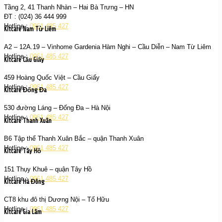
Tầng 2, 41 Thanh Nhàn – Hai Bà Trưng – HN
ĐT : (024) 36 444 999
Hotline :
0961 485 427
Kitcare Nam Từ Liêm
A2 – 12A.19 – Vinhome Gardenia Hàm Nghi – Cầu Diễn – Nam Từ Liêm
Hotline :
0961 485 427
Kitcare Cầu Giấy
459 Hoàng Quốc Việt – Cầu Giấy
Hotline :
0961 485 427
Kitcare Đống Đa
530 đường Láng – Đống Đa – Hà Nội
Hotline :
0961 485 427
Kitcare Thanh Xuân
B6 Tập thể Thanh Xuân Bắc – quận Thanh Xuân
Hotline :
0961 485 427
Kitcare Tây Hồ
151 Thụy Khuê – quận Tây Hồ
Hotline :
0961 485 427
Kitcare Hà Đông
CT8 khu đô thị Dương Nội – Tố Hữu
Hotline :
0961 485 427
Kitcare Gia Lâm