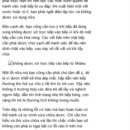
phải thực hiện thì nên bọc các màn xunh quanh để
tránh việc mặt bếp bị va đập; khi xuất hiện một vết
xước hoặc rò rỉ, bạn phải ngắt điện lập tức và không
được sử dụng nữa.
Bên cạnh đó, bạn cũng cần lưu ý khi bếp đã dùng
xong không được sờ trực tiếp vào bếp vì khi đó mặt
bếp vẫn còn khá nóng. Các vết bẩn trên mặt bếp
cần phải được chùi sạch để tránh việc để lâu nên
dính chặt vào bếp, sau này sẽ rất vất vả khi tẩy
chùi.
Một lỗi nữa mà bạn cũng cần phải chú tâm để ý, đó
là vì được thiết kế khá đẹp mắt, hấp dẫn nên bếp
thường thu hút sự chú ý rất lớn từ trẻ con. Vậy nên
không ít trường hợp các đứa trẻ đã lấy và nghịch
ngợm bếp; dẫn tới tình trạng nhẹ thì bếp hỏng, còn
nặng thì trẻ bị thương tích không mong muốn.
Trên đây là những lỗi cơ bản mà bạn hoàn toàn có
thể tránh và tự mình sửa chữa được. Chỉ cần tìm
hiểu và thử sửa chữa vài lần thì chắc chắn bạn sẽ
không còn phải lo ngại bất cứ lỗi nào ở trên mà