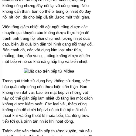
không nóng nhưng đáy nồi lại vô cùng nóng. Nếu
không cẩn thận, bạn có thể bị bỏng ở nhiệt độ đáy
nồi rất lớn, dù cho bếp đã tắt được một thời gian.
Việc tăng giảm nhiệt độ đột ngột cũng được các
chuyên gia khuyến cáo không được thực hiện để
tránh tình trạng nồi phải chịu một lượng nhiệt quá
cao, biên độ quá lớn dẫn tới hình dạng nồi thay đổi.
Bên cạnh đó, các vật dụng kim loại như thìa,
muỗng, dao, nắp vung,…cũng không được để lên
mặt bếp vì nó có khả năng hấp thụ và biến nhiệt.
Trong quá trình sử dụng hay không sử dụng, việc
bảo quản bếp cũng nên thực hiện cẩn thận. Bạn
không nên đặt vải, báo lên mặt bếp vì những vật
này có thể gián tiếp làm nhiệt độ tăng lên một cách
không được kiểm soát. Các loại vải, thảm cũng
không nên để dưới bếp vì nó có thể bịt mất chỗ
thoát khí và ống thoát khí của bếp, tác động trực
tiếp tới quá trình tản nhiệt khi hoạt động.
Tránh việc vận chuyển bếp thường xuyên, mà nếu