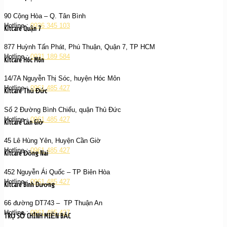
90 Cộng Hòa – Q. Tân Bình
Hotline :
0936 345 103
Kitcare Quận 7
877 Huỳnh Tấn Phát, Phú Thuận, Quận 7, TP HCM
Hotline :
0931 189 584
Kitcare Hóc Môn
14/7A Nguyễn Thị Sóc, huyện Hóc Môn
Hotline :
0961 485 427
Kitcare Thủ Đức
Số 2 Đường Bình Chiểu, quận Thủ Đức
Hotline :
0961 485 427
Kitcare Cần Giờ
45 Lê Hùng Yên, Huyện Cần Giờ
Hotline :
0961 485 427
Kitcare Đồng Nai
452 Nguyễn Ái Quốc – TP Biên Hòa
Hotline :
0961 485 427
Kitcare Bình Dương
66 đường DT743 – TP Thuận An
Hotline :
0961 485 427
TRỤ SỞ CHÍNH MIỀN BẮC