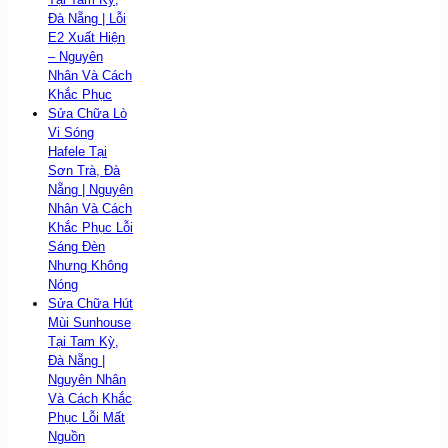
Đà Nẵng | Lỗi
E2 Xuất Hiện
– Nguyên
Nhân Và Cách
Khắc Phục
Sửa Chữa Lò
Vi Sóng
Hafele Tại
Sơn Trà, Đà
Nẵng | Nguyên
Nhân Và Cách
Khắc Phục Lỗi
Sáng Đèn
Nhưng Không
Nóng
Sửa Chữa Hút
Mùi Sunhouse
Tại Tam Kỳ,
Đà Nẵng |
Nguyên Nhân
Và Cách Khắc
Phục Lỗi Mất
Nguồn