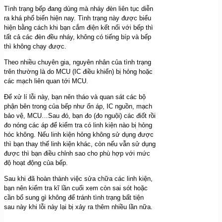
Tình trạng bếp đang dùng mà nháy đèn liên tục diễn
ra khá phổ biến hiện nay. Tình trạng này được biểu
hiện bằng cách khi bạn cắm điện kết nối với bếp thì
tất cả các đèn đều nháy, không có tiếng bíp và bếp
thì không chạy được.
Theo nhiều chuyên gia, nguyên nhân của tình trạng
trên thường là do MCU (IC điều khiển) bị hỏng hoặc
các mạch liên quan tới MCU.
Để xử lí lỗi này, bạn nên tháo và quan sát các bộ
phận bên trong của bếp như ổn áp, IC nguồn, mạch
bảo vệ, MCU…Sau đó, bạn đo (đo nguội) các điốt rồi
đo nóng các áp để kiểm tra có linh kiện nào bị hỏng
hóc không. Nếu linh kiện hỏng không sử dụng được
thì bạn thay thế linh kiện khác, còn nếu vẫn sử dụng
được thì bạn điều chỉnh sao cho phù hợp với mức
độ hoạt động của bếp.
Sau khi đã hoàn thành việc sửa chữa các linh kiện,
bạn nên kiểm tra kĩ lần cuối xem còn sai sót hoặc
cần bổ sung gì không để tránh tình trạng bất tiện
sau này khi lỗi này lại bị xảy ra thêm nhiều lần nữa.