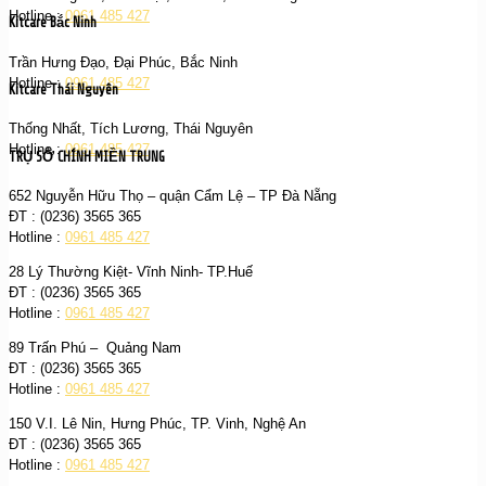
Hotline :
0961 485 427
Kitcare Bắc Ninh
Trần Hưng Đạo, Đại Phúc, Bắc Ninh
Hotline :
0961 485 427
Kitcare Thái Nguyên
Thống Nhất, Tích Lương, Thái Nguyên
Hotline :
0961 485 427
TRỤ SỞ CHÍNH MIỀN TRUNG
652 Nguyễn Hữu Thọ – quận Cẩm Lệ – TP Đà Nẵng
ĐT : (0236) 3565 365‬
Hotline :
0961 485 427
28 Lý Thường Kiệt- Vĩnh Ninh- TP.Huế
ĐT : (0236) 3565 365‬
Hotline :
0961 485 427
89 Trấn Phú – Quảng Nam
ĐT : (0236) 3565 365‬
Hotline :
0961 485 427
150 V.I. Lê Nin, Hưng Phúc, TP. Vinh, Nghệ An
ĐT : (0236) 3565 365‬
Hotline :
0961 485 427