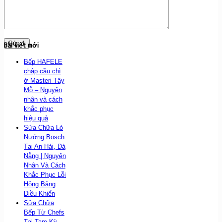
Bài viết mới
Bếp HAFELE
chập cầu chì
ở Masteri Tây
Mỗ – Nguyên
nhân và cách
khắc phục
hiệu quả
Sửa Chữa Lò
Nướng Bosch
Tại An Hải, Đà
Nẵng | Nguyên
Nhân Và Cách
Khắc Phục Lỗi
Hỏng Bảng
Điều Khiển
Sửa Chữa
Bếp Từ Chefs
Tại Tam Kỳ,