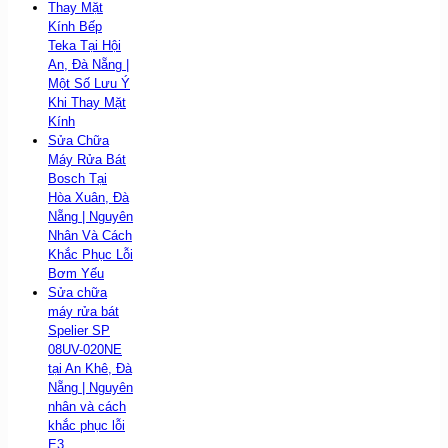
Thay Mặt
Kính Bếp
Teka Tại Hội
An, Đà Nẵng |
Một Số Lưu Ý
Khi Thay Mặt
Kính
Sửa Chữa
Máy Rửa Bát
Bosch Tại
Hòa Xuân, Đà
Nẵng | Nguyên
Nhân Và Cách
Khắc Phục Lỗi
Bơm Yếu
Sửa chữa
máy rửa bát
Spelier SP
08UV-020NE
tại An Khê, Đà
Nẵng | Nguyên
nhân và cách
khắc phục lỗi
E3