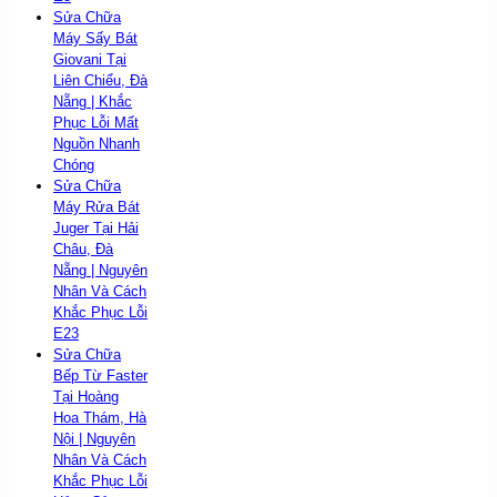
Sửa Chữa
Máy Sấy Bát
Giovani Tại
Liên Chiểu, Đà
Nẵng | Khắc
Phục Lỗi Mất
Nguồn Nhanh
Chóng
Sửa Chữa
Máy Rửa Bát
Juger Tại Hải
Châu, Đà
Nẵng | Nguyên
Nhân Và Cách
Khắc Phục Lỗi
E23
Sửa Chữa
Bếp Từ Faster
Tại Hoàng
Hoa Thám, Hà
Nội | Nguyên
Nhân Và Cách
Khắc Phục Lỗi