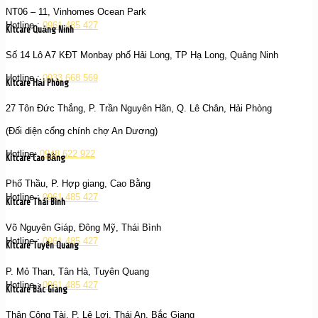
NT06 – 11, Vinhomes Ocean Park
Hotline :
0961 485 427
Kitcare Quảng Ninh
Số 14 Lô A7 KĐT Monbay phố Hải Long, TP Hạ Long, Quảng Ninh
Hotline :
0933 668 569
Kitcare Hải Phòng
27 Tôn Đức Thắng, P. Trần Nguyên Hãn, Q. Lê Chân, Hải Phòng
(Đối diện cổng chính chợ An Dương)
Hotline:
0948 622 922
Kitcare Cao Bằng
Phố Thầu, P. Hợp giang, Cao Bằng
Hotline :
0961 485 427
Kitcare Thái Bình
Võ Nguyên Giáp, Đông Mỹ, Thái Bình
Hotline :
0961 485 427
Kitcare Tuyên Quang
P. Mỏ Than, Tân Hà, Tuyên Quang
Hotline :
0961 485 427
Kitcare Bắc Giang
Thân Công Tài, P. Lê Lợi, Thái An, Bắc Giang