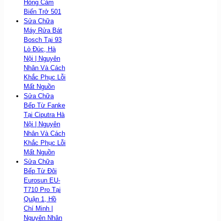
Hỏng Cảm
Biến Trở 501
Sửa Chữa
Máy Rửa Bát
Bosch Tại 93
Lò Đúc, Hà
Nội | Nguyên
Nhân Và Cách
Khắc Phục Lỗi
Mất Nguồn
Sửa Chữa
Bếp Từ Fanke
Tại Ciputra Hà
Nội | Nguyên
Nhân Và Cách
Khắc Phục Lỗi
Mất Nguồn
Sửa Chữa
Bếp Từ Đôi
Eurosun EU-
T710 Pro Tại
Quận 1, Hồ
Chí Minh |
Nguyên Nhân