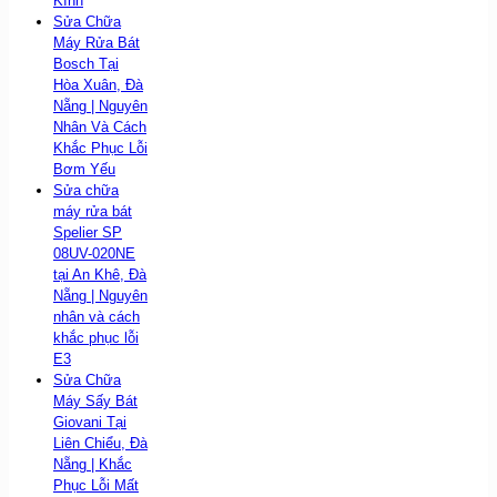
Kính
Sửa Chữa
Máy Rửa Bát
Bosch Tại
Hòa Xuân, Đà
Nẵng | Nguyên
Nhân Và Cách
Khắc Phục Lỗi
Bơm Yếu
Sửa chữa
máy rửa bát
Spelier SP
08UV-020NE
tại An Khê, Đà
Nẵng | Nguyên
nhân và cách
khắc phục lỗi
E3
Sửa Chữa
Máy Sấy Bát
Giovani Tại
Liên Chiểu, Đà
Nẵng | Khắc
Phục Lỗi Mất