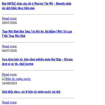
Bếp HAFELE chập cầu chì ở Masteri Tây Mỗ – Nguyên nhân
và cách khắc phục hiệu quả
Read more
29/07/2026
Thay Mặt Kính Bếp Teka Tại Hội An, Đà Nẵng | Một Số Lưu
Ý Khi Thay Mặt Kính
Read more
04/07/2026
Sửa chữa bếp từ, bếp công nghiệp quận Hải Châu – Kitcare:
đơn vị uy tín, chất lượng
Read more
16/09/2024
Cách khắc phục, xử lý bếp từ ngập nước tại nhà
Read more