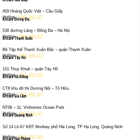
459 Hoàng Quốc Việt – Cầu Giấy
Hotline :
0961 485 427
Kitcare Đống Đa
530 đường Láng – Đống Đa – Hà Nội
Hotline :
0961 485 427
Kitcare Thanh Xuân
B6 Tập thể Thanh Xuân Bắc – quận Thanh Xuân
Hotline :
0961 485 427
Kitcare Tây Hồ
151 Thụy Khuê – quận Tây Hồ
Hotline :
0961 485 427
Kitcare Hà Đông
CT8 khu đô thị Dương Nội – Tố Hữu
Hotline :
0961 485 427
Kitcare Gia Lâm
NT06 – 11, Vinhomes Ocean Park
Hotline :
0961 485 427
Kitcare Quảng Ninh
Số 14 Lô A7 KĐT Monbay phố Hải Long, TP Hạ Long, Quảng Ninh
Hotline :
0933 668 569
Kitcare Hải Phòng