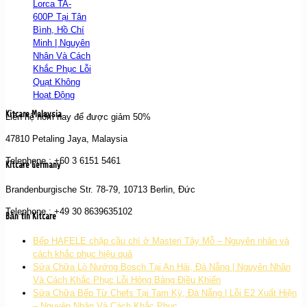
Lorca TA-
600P Tại Tân
Bình, Hồ Chí
Minh | Nguyên
Nhân Và Cách
Khắc Phục Lỗi
Quạt Không
Hoạt Động
Kitcare Malaysia
Liên hệ hôm nay để được giảm 50%
47810 Petaling Jaya, Malaysia
Telephone : +60 3 6151 5461
Kitcare Germany
Brandenburgische Str. 78-79, 10713 Berlin, Đức
Telephone : +49 30 8639635102
Bản tin Kitcare
Bếp HAFELE chập cầu chì ở Masteri Tây Mỗ – Nguyên nhân và
cách khắc phục hiệu quả
Sửa Chữa Lò Nướng Bosch Tại An Hải, Đà Nẵng | Nguyên Nhân
Và Cách Khắc Phục Lỗi Hỏng Bảng Điều Khiển
Sửa Chữa Bếp Từ Chefs Tại Tam Kỳ, Đà Nẵng | Lỗi E2 Xuất Hiện
– Nguyên Nhân Và Cách Khắc Phục