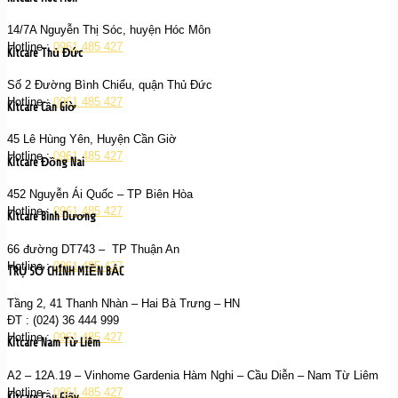
14/7A Nguyễn Thị Sóc, huyện Hóc Môn
Hotline :
0961 485 427
Kitcare Thủ Đức
Số 2 Đường Bình Chiểu, quận Thủ Đức
Hotline :
0961 485 427
Kitcare Cần Giờ
45 Lê Hùng Yên, Huyện Cần Giờ
Hotline :
0961 485 427
Kitcare Đồng Nai
452 Nguyễn Ái Quốc – TP Biên Hòa
Hotline :
0961 485 427
Kitcare Bình Dương
66 đường DT743 – TP Thuận An
Hotline :
0961 485 427
TRỤ SỞ CHÍNH MIỀN BẮC
Tầng 2, 41 Thanh Nhàn – Hai Bà Trưng – HN
ĐT : (024) 36 444 999
Hotline :
0961 485 427
Kitcare Nam Từ Liêm
A2 – 12A.19 – Vinhome Gardenia Hàm Nghi – Cầu Diễn – Nam Từ Liêm
Hotline :
0961 485 427
Kitcare Cầu Giấy