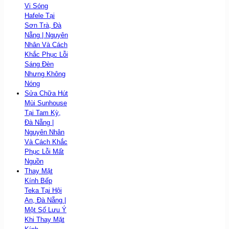
Vi Sóng
Hafele Tại
Sơn Trà, Đà
Nẵng | Nguyên
Nhân Và Cách
Khắc Phục Lỗi
Sáng Đèn
Nhưng Không
Nóng
Sửa Chữa Hút
Mùi Sunhouse
Tại Tam Kỳ,
Đà Nẵng |
Nguyên Nhân
Và Cách Khắc
Phục Lỗi Mất
Nguồn
Thay Mặt
Kính Bếp
Teka Tại Hội
An, Đà Nẵng |
Một Số Lưu Ý
Khi Thay Mặt