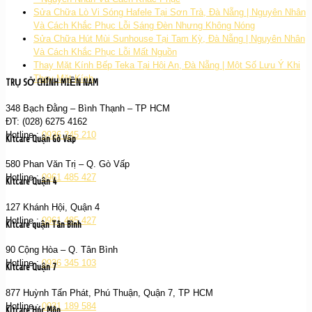
Sửa Chữa Lò Vi Sóng Hafele Tại Sơn Trà, Đà Nẵng | Nguyên Nhân
Và Cách Khắc Phục Lỗi Sáng Đèn Nhưng Không Nóng
Sửa Chữa Hút Mùi Sunhouse Tại Tam Kỳ, Đà Nẵng | Nguyên Nhân
Và Cách Khắc Phục Lỗi Mất Nguồn
Thay Mặt Kính Bếp Teka Tại Hội An, Đà Nẵng | Một Số Lưu Ý Khi
Thay Mặt Kính
TRỤ SỞ CHÍNH MIỀN NAM
348 Bạch Đằng – Bình Thạnh – TP HCM
ĐT: (028) 6275 4162
Hotline :
0936 345 210
Kitcare Quận Gò Vấp
580 Phan Văn Trị – Q. Gò Vấp
Hotline :
0961 485 427
Kitcare Quận 4
127 Khánh Hội, Quận 4
Hotline :
0961 485 427
Kitcare quận Tân Bình
90 Cộng Hòa – Q. Tân Bình
Hotline :
0936 345 103
Kitcare Quận 7
877 Huỳnh Tấn Phát, Phú Thuận, Quận 7, TP HCM
Hotline :
0931 189 584
Kitcare Hóc Môn