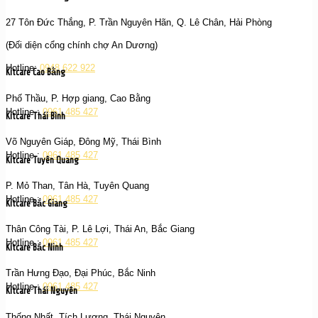
27 Tôn Đức Thắng, P. Trần Nguyên Hãn, Q. Lê Chân, Hải Phòng
(Đối diện cổng chính chợ An Dương)
Hotline:
0948 622 922
Kitcare Cao Bằng
Phố Thầu, P. Hợp giang, Cao Bằng
Hotline :
0961 485 427
Kitcare Thái Bình
Võ Nguyên Giáp, Đông Mỹ, Thái Bình
Hotline :
0961 485 427
Kitcare Tuyên Quang
P. Mỏ Than, Tân Hà, Tuyên Quang
Hotline :
0961 485 427
Kitcare Bắc Giang
Thân Công Tài, P. Lê Lợi, Thái An, Bắc Giang
Hotline :
0961 485 427
Kitcare Bắc Ninh
Trần Hưng Đạo, Đại Phúc, Bắc Ninh
Hotline :
0961 485 427
Kitcare Thái Nguyên
Thống Nhất, Tích Lương, Thái Nguyên