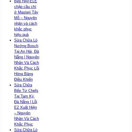
Bếp HAFELE
chập cầu chì
ở Masteri Tây
Mỗ – Nguyên
nhân và cách
khắc phục
hiệu quả
Sửa Chữa Lò
Nướng Bosch
Tại An Hải, Đà
Nẵng | Nguyên
Nhân Và Cách
Khắc Phục Lỗi
Hỏng Bảng
Điều Khiển
Sửa Chữa
Bếp Từ Chefs
Tại Tam Kỳ,
Đà Nẵng | Lỗi
E2 Xuất Hiện
– Nguyên
Nhân Và Cách
Khắc Phục
Sửa Chữa Lò