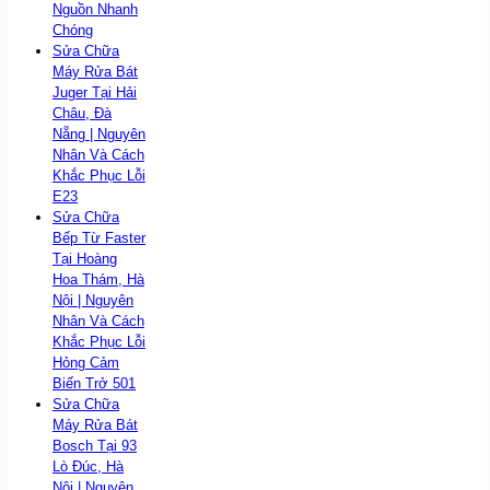
Nguồn Nhanh
Chóng
Sửa Chữa
Máy Rửa Bát
Juger Tại Hải
Châu, Đà
Nẵng | Nguyên
Nhân Và Cách
Khắc Phục Lỗi
E23
Sửa Chữa
Bếp Từ Faster
Tại Hoàng
Hoa Thám, Hà
Nội | Nguyên
Nhân Và Cách
Khắc Phục Lỗi
Hỏng Cảm
Biến Trở 501
Sửa Chữa
Máy Rửa Bát
Bosch Tại 93
Lò Đúc, Hà
Nội | Nguyên