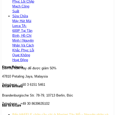
Phục Lỗi Chập
Mạch Công
Suất
Sửa Chữa
Máy Hút Mùi
Lorca TA-
600P Tại Tân
Bình, Hồ Chí
Minh | Nguyên
Nhân Và Cách
Khắc Phục Lỗi
Quạt Không
Hoạt Động
Kitcare Malaysia
Liên hệ hôm nay để được giảm 50%
47810 Petaling Jaya, Malaysia
Telephone : +60 3 6151 5461
Kitcare Germany
Brandenburgische Str. 78-79, 10713 Berlin, Đức
Telephone : +49 30 8639635102
Bản tin Kitcare
Bếp HAFELE chập cầu chì ở Masteri Tây Mỗ – Nguyên nhân và