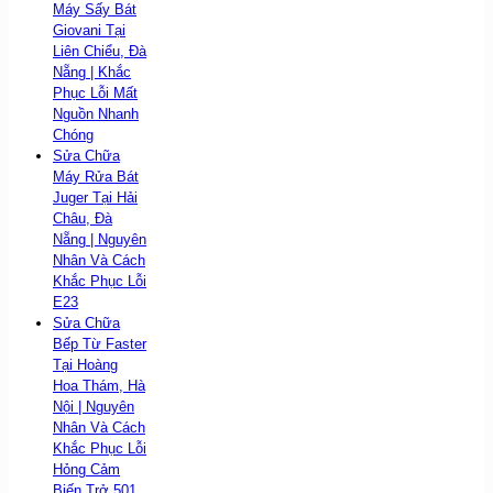
Máy Sấy Bát
Giovani Tại
Liên Chiểu, Đà
Nẵng | Khắc
Phục Lỗi Mất
Nguồn Nhanh
Chóng
Sửa Chữa
Máy Rửa Bát
Juger Tại Hải
Châu, Đà
Nẵng | Nguyên
Nhân Và Cách
Khắc Phục Lỗi
E23
Sửa Chữa
Bếp Từ Faster
Tại Hoàng
Hoa Thám, Hà
Nội | Nguyên
Nhân Và Cách
Khắc Phục Lỗi
Hỏng Cảm
Biến Trở 501