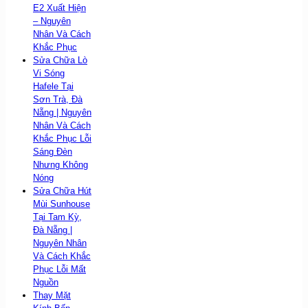
E2 Xuất Hiện
– Nguyên
Nhân Và Cách
Khắc Phục
Sửa Chữa Lò
Vi Sóng
Hafele Tại
Sơn Trà, Đà
Nẵng | Nguyên
Nhân Và Cách
Khắc Phục Lỗi
Sáng Đèn
Nhưng Không
Nóng
Sửa Chữa Hút
Mùi Sunhouse
Tại Tam Kỳ,
Đà Nẵng |
Nguyên Nhân
Và Cách Khắc
Phục Lỗi Mất
Nguồn
Thay Mặt