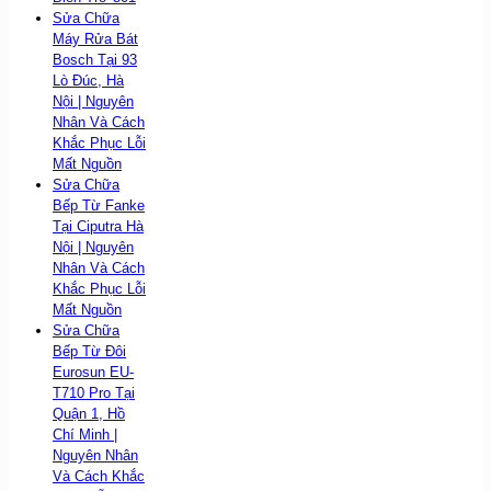
Sửa Chữa
Máy Rửa Bát
Bosch Tại 93
Lò Đúc, Hà
Nội | Nguyên
Nhân Và Cách
Khắc Phục Lỗi
Mất Nguồn
Sửa Chữa
Bếp Từ Fanke
Tại Ciputra Hà
Nội | Nguyên
Nhân Và Cách
Khắc Phục Lỗi
Mất Nguồn
Sửa Chữa
Bếp Từ Đôi
Eurosun EU-
T710 Pro Tại
Quận 1, Hồ
Chí Minh |
Nguyên Nhân
Và Cách Khắc