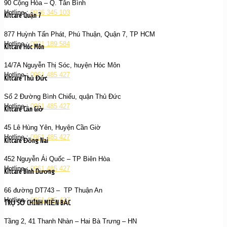
90 Cộng Hòa – Q. Tân Bình
Hotline :
0936 345 103
Kitcare Quận 7
877 Huỳnh Tấn Phát, Phú Thuận, Quận 7, TP HCM
Hotline :
0931 189 584
Kitcare Hóc Môn
14/7A Nguyễn Thị Sóc, huyện Hóc Môn
Hotline :
0961 485 427
Kitcare Thủ Đức
Số 2 Đường Bình Chiểu, quận Thủ Đức
Hotline :
0961 485 427
Kitcare Cần Giờ
45 Lê Hùng Yên, Huyện Cần Giờ
Hotline :
0961 485 427
Kitcare Đồng Nai
452 Nguyễn Ái Quốc – TP Biên Hòa
Hotline :
0961 485 427
Kitcare Bình Dương
66 đường DT743 – TP Thuận An
Hotline :
0961 485 427
TRỤ SỞ CHÍNH MIỀN BẮC
Tầng 2, 41 Thanh Nhàn – Hai Bà Trưng – HN