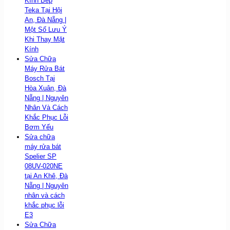
Kính Bếp
Teka Tại Hội
An, Đà Nẵng |
Một Số Lưu Ý
Khi Thay Mặt
Kính
Sửa Chữa
Máy Rửa Bát
Bosch Tại
Hòa Xuân, Đà
Nẵng | Nguyên
Nhân Và Cách
Khắc Phục Lỗi
Bơm Yếu
Sửa chữa
máy rửa bát
Spelier SP
08UV-020NE
tại An Khê, Đà
Nẵng | Nguyên
nhân và cách
khắc phục lỗi
E3
Sửa Chữa