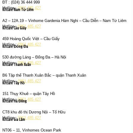
ĐT : (024) 36 444 999
Hotline :
0961 485 427
Kitcare Nam Từ Liêm
A2 – 12A.19 – Vinhome Gardenia Hàm Nghi – Cầu Diễn – Nam Từ Liêm
Hotline :
0961 485 427
Kitcare Cầu Giấy
459 Hoàng Quốc Việt – Cầu Giấy
Hotline :
0961 485 427
Kitcare Đống Đa
530 đường Láng – Đống Đa – Hà Nội
Hotline :
0961 485 427
Kitcare Thanh Xuân
B6 Tập thể Thanh Xuân Bắc – quận Thanh Xuân
Hotline :
0961 485 427
Kitcare Tây Hồ
151 Thụy Khuê – quận Tây Hồ
Hotline :
0961 485 427
Kitcare Hà Đông
CT8 khu đô thị Dương Nội – Tố Hữu
Hotline :
0961 485 427
Kitcare Gia Lâm
NT06 – 11, Vinhomes Ocean Park