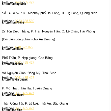
Hotline :
0961 485 427
Kitcare Quảng Ninh
Số 14 Lô A7 KĐT Monbay phố Hải Long, TP Hạ Long, Quảng Ninh
Hotline :
0933 668 569
Kitcare Hải Phòng
27 Tôn Đức Thắng, P. Trần Nguyên Hãn, Q. Lê Chân, Hải Phòng
(Đối diện cổng chính chợ An Dương)
Hotline:
0948 622 922
Kitcare Cao Bằng
Phố Thầu, P. Hợp giang, Cao Bằng
Hotline :
0961 485 427
Kitcare Thái Bình
Võ Nguyên Giáp, Đông Mỹ, Thái Bình
Hotline :
0961 485 427
Kitcare Tuyên Quang
P. Mỏ Than, Tân Hà, Tuyên Quang
Hotline :
0961 485 427
Kitcare Bắc Giang
Thân Công Tài, P. Lê Lợi, Thái An, Bắc Giang
Hotline :
0961 485 427
Kitcare Bắc Ninh