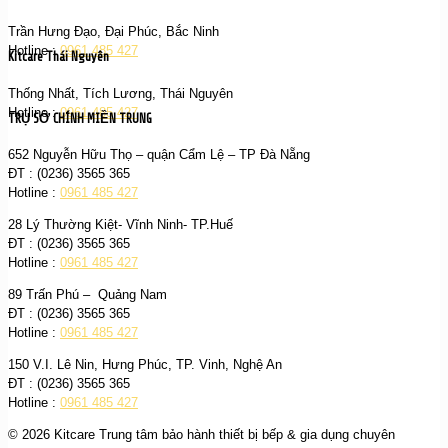
Trần Hưng Đạo, Đại Phúc, Bắc Ninh
Hotline :
0961 485 427
Kitcare Thái Nguyên
Thống Nhất, Tích Lương, Thái Nguyên
Hotline :
0961 485 427
TRỤ SỞ CHÍNH MIỀN TRUNG
652 Nguyễn Hữu Thọ – quận Cẩm Lệ – TP Đà Nẵng
ĐT : (0236) 3565 365‬
Hotline :
0961 485 427
28 Lý Thường Kiệt- Vĩnh Ninh- TP.Huế
ĐT : (0236) 3565 365‬
Hotline :
0961 485 427
89 Trấn Phú – Quảng Nam
ĐT : (0236) 3565 365‬
Hotline :
0961 485 427
150 V.I. Lê Nin, Hưng Phúc, TP. Vinh, Nghệ An
ĐT : (0236) 3565 365‬
Hotline :
0961 485 427
© 2026 Kitcare Trung tâm bảo hành thiết bị bếp & gia dụng chuyên