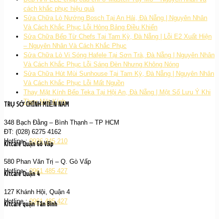
cách khắc phục hiệu quả
Sửa Chữa Lò Nướng Bosch Tại An Hải, Đà Nẵng | Nguyên Nhân
Và Cách Khắc Phục Lỗi Hỏng Bảng Điều Khiển
Sửa Chữa Bếp Từ Chefs Tại Tam Kỳ, Đà Nẵng | Lỗi E2 Xuất Hiện
– Nguyên Nhân Và Cách Khắc Phục
Sửa Chữa Lò Vi Sóng Hafele Tại Sơn Trà, Đà Nẵng | Nguyên Nhân
Và Cách Khắc Phục Lỗi Sáng Đèn Nhưng Không Nóng
Sửa Chữa Hút Mùi Sunhouse Tại Tam Kỳ, Đà Nẵng | Nguyên Nhân
Và Cách Khắc Phục Lỗi Mất Nguồn
Thay Mặt Kính Bếp Teka Tại Hội An, Đà Nẵng | Một Số Lưu Ý Khi
Thay Mặt Kính
TRỤ SỞ CHÍNH MIỀN NAM
348 Bạch Đằng – Bình Thạnh – TP HCM
ĐT: (028) 6275 4162
Hotline :
0936 345 210
Kitcare Quận Gò Vấp
580 Phan Văn Trị – Q. Gò Vấp
Hotline :
0961 485 427
Kitcare Quận 4
127 Khánh Hội, Quận 4
Hotline :
0961 485 427
Kitcare quận Tân Bình