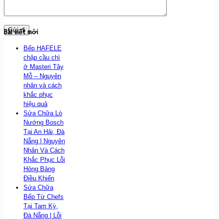
Bài viết mới
Bếp HAFELE
chập cầu chì
ở Masteri Tây
Mỗ – Nguyên
nhân và cách
khắc phục
hiệu quả
Sửa Chữa Lò
Nướng Bosch
Tại An Hải, Đà
Nẵng | Nguyên
Nhân Và Cách
Khắc Phục Lỗi
Hỏng Bảng
Điều Khiển
Sửa Chữa
Bếp Từ Chefs
Tại Tam Kỳ,
Đà Nẵng | Lỗi