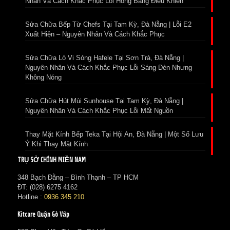
Nhân Và Cách Khắc Phục Lỗi Hỏng Bảng Điều Khiển
Sửa Chữa Bếp Từ Chefs Tại Tam Kỳ, Đà Nẵng | Lỗi E2
Xuất Hiện – Nguyên Nhân Và Cách Khắc Phục
Sửa Chữa Lò Vi Sóng Hafele Tại Sơn Trà, Đà Nẵng |
Nguyên Nhân Và Cách Khắc Phục Lỗi Sáng Đèn Nhưng
Không Nóng
Sửa Chữa Hút Mùi Sunhouse Tại Tam Kỳ, Đà Nẵng |
Nguyên Nhân Và Cách Khắc Phục Lỗi Mất Nguồn
Thay Mặt Kính Bếp Teka Tại Hội An, Đà Nẵng | Một Số Lưu
Ý Khi Thay Mặt Kính
TRỤ SỞ CHÍNH MIỀN NAM
348 Bạch Đằng – Bình Thạnh – TP HCM
ĐT: (028) 6275 4162
Hotline :
0936 345 210
Kitcare Quận Gò Vấp