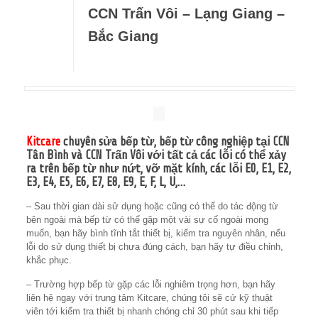
CCN Trấn Vôi – Lạng Giang –
Bắc Giang
Kitcare
chuyên sửa bếp từ, bếp từ công nghiệp tại CCN
Tân Bình và CCN Trấn Vôi với tất cả các lỗi có thể xảy
ra trên bếp từ như nứt, vỡ mặt kính, các lỗi E0, E1, E2,
E3, E4, E5, E6, E7, E8, E9, E, F, L, U,…
– Sau thời gian dài sử dụng hoặc cũng có thể do tác động từ
bên ngoài mà bếp từ có thể gặp một vài sự cố ngoài mong
muốn, bạn hãy bình tĩnh tắt thiết bị, kiểm tra nguyên nhân, nếu
lỗi do sử dụng thiết bị chưa đúng cách, bạn hãy tự điều chỉnh,
khắc phục.
– Trường hợp bếp từ gặp các lỗi nghiêm trọng hơn, bạn hãy
liên hệ ngay với trung tâm Kitcare, chúng tôi sẽ cử kỹ thuật
viên tới kiểm tra thiết bị nhanh chóng chỉ 30 phút sau khi tiếp