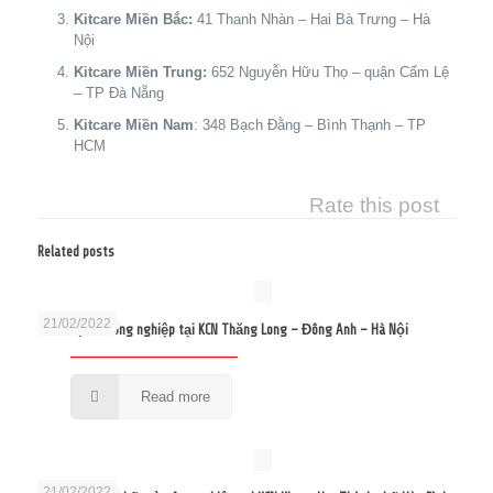
Kitcare Miền Bắc:
41 Thanh Nhàn – Hai Bà Trưng – Hà
Nội
Kitcare Miền Trung:
652 Nguyễn Hữu Thọ – quận Cẩm Lệ
– TP Đà Nẵng
Kitcare Miền Nam
: 348 Bạch Đằng – Bình Thạnh – TP
HCM
Rate this post
Related posts
21/02/2022
Sửa bếp từ công nghiệp tại KCN Thăng Long – Đông Anh – Hà Nội
Read more
21/02/2022