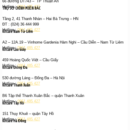
66 đường DT743 – TP Thuận An
Hotline :
0961 485 427
TRỤ SỞ CHÍNH MIỀN BẮC
Tầng 2, 41 Thanh Nhàn – Hai Bà Trưng – HN
ĐT : (024) 36 444 999
Hotline :
0961 485 427
Kitcare Nam Từ Liêm
A2 – 12A.19 – Vinhome Gardenia Hàm Nghi – Cầu Diễn – Nam Từ Liêm
Hotline :
0961 485 427
Kitcare Cầu Giấy
459 Hoàng Quốc Việt – Cầu Giấy
Hotline :
0961 485 427
Kitcare Đống Đa
530 đường Láng – Đống Đa – Hà Nội
Hotline :
0961 485 427
Kitcare Thanh Xuân
B6 Tập thể Thanh Xuân Bắc – quận Thanh Xuân
Hotline :
0961 485 427
Kitcare Tây Hồ
151 Thụy Khuê – quận Tây Hồ
Hotline :
0961 485 427
Kitcare Hà Đông