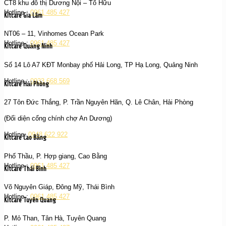
CT8 khu đô thị Dương Nội – Tố Hữu
Hotline :
0961 485 427
Kitcare Gia Lâm
NT06 – 11, Vinhomes Ocean Park
Hotline :
0961 485 427
Kitcare Quảng Ninh
Số 14 Lô A7 KĐT Monbay phố Hải Long, TP Hạ Long, Quảng Ninh
Hotline :
0933 668 569
Kitcare Hải Phòng
27 Tôn Đức Thắng, P. Trần Nguyên Hãn, Q. Lê Chân, Hải Phòng
(Đối diện cổng chính chợ An Dương)
Hotline:
0948 622 922
Kitcare Cao Bằng
Phố Thầu, P. Hợp giang, Cao Bằng
Hotline :
0961 485 427
Kitcare Thái Bình
Võ Nguyên Giáp, Đông Mỹ, Thái Bình
Hotline :
0961 485 427
Kitcare Tuyên Quang
P. Mỏ Than, Tân Hà, Tuyên Quang