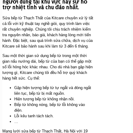
người dùng tại khu vực này sự hỗ
trợ nhiệt tình và chu đáo nhất.
Sửa bếp từ Thạch Thất của Kitcare chuyên xử lý tất
cả lỗi với kỹ thuật tay nghề giỏi, quy trình làm việc
rất chuyên nghiệp. Chúng tôi chịu trách nhiệm kiểm
tra nguyên nhân, báo giá, khách hàng lòng mới tiến
hành. Đặc biệt, sau quá trình sửa chữa, dịch vụ của
Kitcare sẽ bảo hành sau khi làm từ 3 đến 6 tháng.
Sau một thời gian sử dụng bếp từ trong một thời
gian nấu nướng dài, bếp từ của bạn có thể gặp một
số lỗi hỏng hóc khác nhau. Cho dù nhà bạn gặp hiện
tượng gì, Kitcare chúng tôi đều hỗ trợ quý khách
hàng hết sức. Cụ thể:
Gặp hiện tượng bếp từ tự ngắt và đóng ngắt
liên tục, bếp từ bị mất nguồn.
Hiện tượng bếp từ không nhận nồi.
Bếp từ không nóng, bếp từ lỗi không vào
điện.
Lỗi kêu tanh tách tách.
…
Mạng lưới sửa bếp từ Thạch Thất, Hà Nội với 19