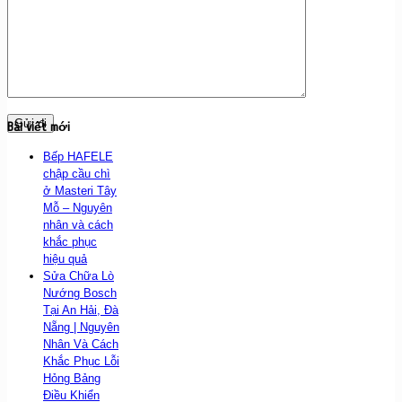
Bài viết mới
Bếp HAFELE
chập cầu chì
ở Masteri Tây
Mỗ – Nguyên
nhân và cách
khắc phục
hiệu quả
Sửa Chữa Lò
Nướng Bosch
Tại An Hải, Đà
Nẵng | Nguyên
Nhân Và Cách
Khắc Phục Lỗi
Hỏng Bảng
Điều Khiển