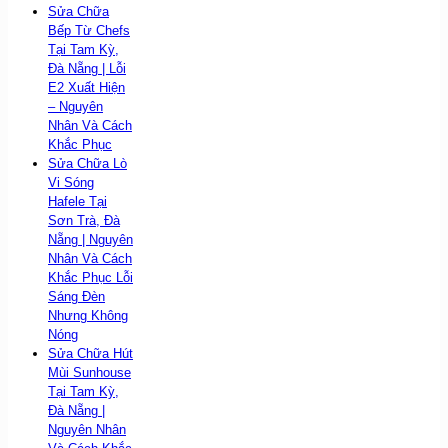
Sửa Chữa
Bếp Từ Chefs
Tại Tam Kỳ,
Đà Nẵng | Lỗi
E2 Xuất Hiện
– Nguyên
Nhân Và Cách
Khắc Phục
Sửa Chữa Lò
Vi Sóng
Hafele Tại
Sơn Trà, Đà
Nẵng | Nguyên
Nhân Và Cách
Khắc Phục Lỗi
Sáng Đèn
Nhưng Không
Nóng
Sửa Chữa Hút
Mùi Sunhouse
Tại Tam Kỳ,
Đà Nẵng |
Nguyên Nhân