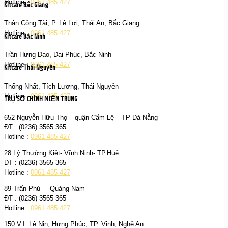
Hotline :
0961 485 427
Kitcare Bắc Giang
Thân Công Tài, P. Lê Lợi, Thái An, Bắc Giang
Hotline :
0961 485 427
Kitcare Bắc Ninh
Trần Hưng Đạo, Đại Phúc, Bắc Ninh
Hotline :
0961 485 427
Kitcare Thái Nguyên
Thống Nhất, Tích Lương, Thái Nguyên
Hotline :
0961 485 427
TRỤ SỞ CHÍNH MIỀN TRUNG
652 Nguyễn Hữu Thọ – quận Cẩm Lệ – TP Đà Nẵng
ĐT : (0236) 3565 365‬
Hotline :
0961 485 427
28 Lý Thường Kiệt- Vĩnh Ninh- TP.Huế
ĐT : (0236) 3565 365‬
Hotline :
0961 485 427
89 Trấn Phú – Quảng Nam
ĐT : (0236) 3565 365‬
Hotline :
0961 485 427
150 V.I. Lê Nin, Hưng Phúc, TP. Vinh, Nghệ An