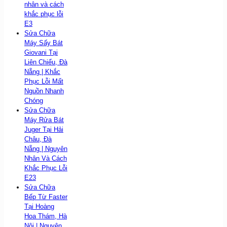
nhân và cách
khắc phục lỗi
E3
Sửa Chữa
Máy Sấy Bát
Giovani Tại
Liên Chiểu, Đà
Nẵng | Khắc
Phục Lỗi Mất
Nguồn Nhanh
Chóng
Sửa Chữa
Máy Rửa Bát
Juger Tại Hải
Châu, Đà
Nẵng | Nguyên
Nhân Và Cách
Khắc Phục Lỗi
E23
Sửa Chữa
Bếp Từ Faster
Tại Hoàng
Hoa Thám, Hà
Nội | Nguyên