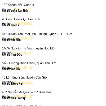
127 Khánh Hội, Quận 4
Hotline :
0961 485 427
Kitcare quận Tân Bình
90 Cộng Hòa – Q. Tân Bình
Hotline :
0936 345 103
Kitcare Quận 7
877 Huỳnh Tấn Phát, Phú Thuận, Quận 7, TP HCM
Hotline :
0931 189 584
Kitcare Hóc Môn
14/7A Nguyễn Thị Sóc, huyện Hóc Môn
Hotline :
0961 485 427
Kitcare Thủ Đức
Số 2 Đường Bình Chiểu, quận Thủ Đức
Hotline :
0961 485 427
Kitcare Cần Giờ
45 Lê Hùng Yên, Huyện Cần Giờ
Hotline :
0961 485 427
Kitcare Đồng Nai
452 Nguyễn Ái Quốc – TP Biên Hòa
Hotline :
0961 485 427
Kitcare Bình Dương