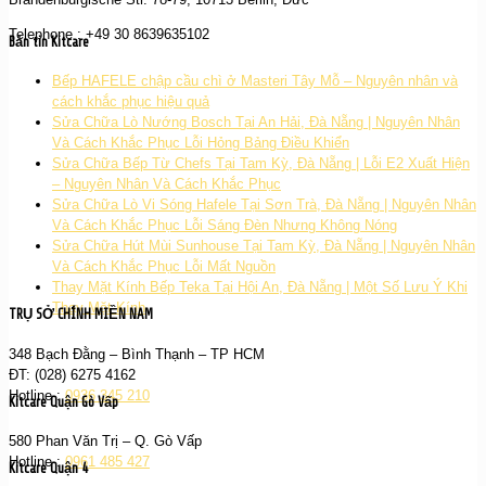
Telephone : +49 30 8639635102
Bản tin Kitcare
Bếp HAFELE chập cầu chì ở Masteri Tây Mỗ – Nguyên nhân và
cách khắc phục hiệu quả
Sửa Chữa Lò Nướng Bosch Tại An Hải, Đà Nẵng | Nguyên Nhân
Và Cách Khắc Phục Lỗi Hỏng Bảng Điều Khiển
Sửa Chữa Bếp Từ Chefs Tại Tam Kỳ, Đà Nẵng | Lỗi E2 Xuất Hiện
– Nguyên Nhân Và Cách Khắc Phục
Sửa Chữa Lò Vi Sóng Hafele Tại Sơn Trà, Đà Nẵng | Nguyên Nhân
Và Cách Khắc Phục Lỗi Sáng Đèn Nhưng Không Nóng
Sửa Chữa Hút Mùi Sunhouse Tại Tam Kỳ, Đà Nẵng | Nguyên Nhân
Và Cách Khắc Phục Lỗi Mất Nguồn
Thay Mặt Kính Bếp Teka Tại Hội An, Đà Nẵng | Một Số Lưu Ý Khi
Thay Mặt Kính
TRỤ SỞ CHÍNH MIỀN NAM
348 Bạch Đằng – Bình Thạnh – TP HCM
ĐT: (028) 6275 4162
Hotline :
0936 345 210
Kitcare Quận Gò Vấp
580 Phan Văn Trị – Q. Gò Vấp
Hotline :
0961 485 427
Kitcare Quận 4