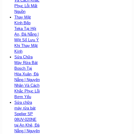
Và Cách Khắc
Phục Lỗi Mất
Nguồn
Thay Mặt
Kính Bếp
Teka Tại Hội
An, Đà Nẵng |
Một Số Lưu Ý
Khi Thay Mặt
Kính
Sửa Chữa
Máy Rửa Bát
Bosch Tại
Hòa Xuân, Đà
Nẵng | Nguyên
Nhân Và Cách
Khắc Phục Lỗi
Bơm Yếu
Sửa chữa
máy rửa bát
Spelier SP
08UV-020NE
tại An Khê, Đà
Nẵng | Nguyên