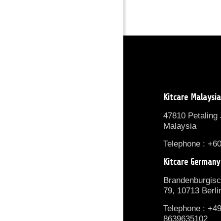
Kitcare Malaysi
47810 Petaling
Malaysia
Telephone : +6
Kitcare Germany
Brandenburgisc
79, 10713 Berli
Telephone : +4
8639635102