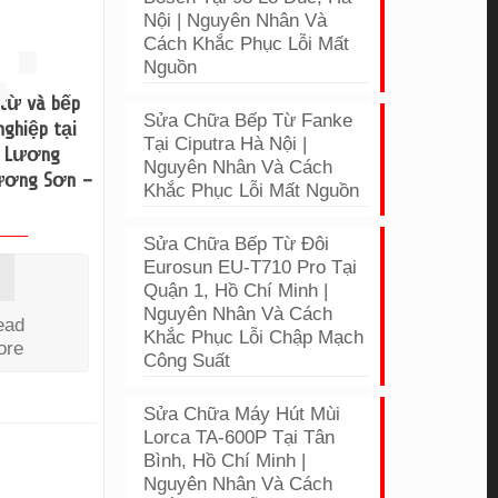
Nội | Nguyên Nhân Và
Cách Khắc Phục Lỗi Mất
Nguồn
2
từ và bếp
Sửa Chữa Bếp Từ Fanke
nghiệp tại
Tại Ciputra Hà Nội |
 Lương
Nguyên Nhân Và Cách
ương Sơn –
Khắc Phục Lỗi Mất Nguồn
Sửa Chữa Bếp Từ Đôi
Eurosun EU-T710 Pro Tại
Quận 1, Hồ Chí Minh |
Nguyên Nhân Và Cách
ead
Khắc Phục Lỗi Chập Mạch
ore
Công Suất
Sửa Chữa Máy Hút Mùi
Lorca TA-600P Tại Tân
Bình, Hồ Chí Minh |
Nguyên Nhân Và Cách