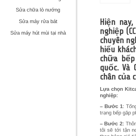
Sửa chữa lò nướng
Hiện nay
Sửa máy rửa bát
nghiệp (CC
Sửa máy hút mùi tại nhà
chuyên ng
hiếu khác
chữa bếp
quốc. Và 
chân của c
Lựa chọn Kitc
nghiệp:
– Bước 1
: Tổn
trạng bếp gặp ph
– Bước 2:
Thôn
tôi sẽ tới tận 