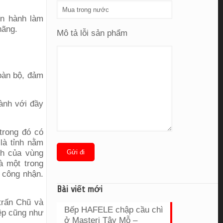
ến hành làm
hãng.
Mô tả lỗi sản phẩm
toàn bộ, đảm
ành với đầy
trong đó có
là tỉnh nằm
ch của vùng
à một trong
 công nhận.
Bài viết mới
trấn Chũ và
Bếp HAFELE chập cầu chì
iệp cũng như
ở Masteri Tây Mỗ –