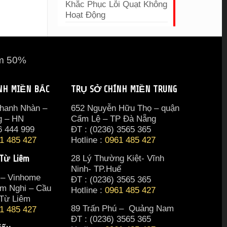
Khắc Phục Lỗi Quạt Không
Hoạt Động
ảm 50%
NH MIỀN BẮC
TRỤ SỞ CHÍNH MIỀN TRUNG
Thanh Nhàn –
652 Nguyễn Hữu Thọ – quận
g – HN
Cẩm Lệ – TP Đà Nẵng
6 444 999
ĐT : (0236) 3565 365‬
1 485 427
Hotline :
0961 485 427
 Từ Liêm
28 Lý Thường Kiệt- Vĩnh
Ninh- TP.Huế
 – Vinhome
ĐT : (0236) 3565 365‬
m Nghi – Cầu
Hotline :
0961 485 427
 Từ Liêm
89 Trấn Phú – Quảng Nam
1 485 427
ĐT : (0236) 3565 365‬