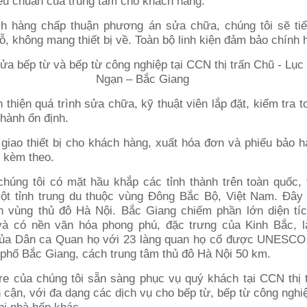
iêu chuẩn của trung tâm cho khách hàng.
h hàng chấp thuận phương án sửa chữa, chúng tôi sẽ ti
hỗ, không mang thiết bị về. Toàn bộ linh kiện đảm bảo chính 
 thiện quá trình sửa chữa, kỹ thuật viên lắp đặt, kiểm tra 
 hành ổn định.
giao thiết bị cho khách hàng, xuất hóa đơn và phiếu bảo h
n kèm theo.
chúng tôi có mặt hầu khắp các tỉnh thành trên toàn quốc, 
ột tỉnh trung du thuộc vùng Đông Bắc Bộ, Việt Nam. Đây 
h vùng thủ đô Hà Nội. Bắc Giang chiếm phần lớn diện tí
à có nền văn hóa phong phú, đặc trưng của Kinh Bắc, l
của Dân ca Quan họ với 23 làng quan họ cổ được UNESCO
h phố Bắc Giang, cách trung tâm thủ đô Hà Nội 50 km.
are của chúng tôi sẵn sàng phục vụ quý khách tại CCN thị 
 cận, với đa dạng các dịch vụ cho bếp từ, bếp từ công ngh