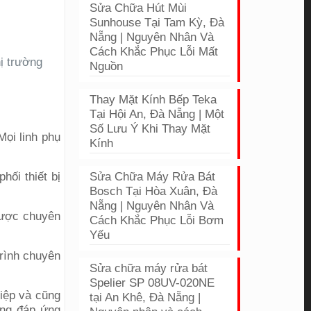
Sửa Chữa Hút Mùi
Sunhouse Tại Tam Kỳ, Đà
Nẵng | Nguyên Nhân Và
Cách Khắc Phục Lỗi Mất
ị trường
Nguồn
Thay Mặt Kính Bếp Teka
Tại Hội An, Đà Nẵng | Một
Số Lưu Ý Khi Thay Mặt
Mọi linh phụ
Kính
hối thiết bị
Sửa Chữa Máy Rửa Bát
Bosch Tại Hòa Xuân, Đà
Nẵng | Nguyên Nhân Và
được chuyên
Cách Khắc Phục Lỗi Bơm
Yếu
trình chuyên
Sửa chữa máy rửa bát
Spelier SP 08UV-020NE
iệp và cũng
tại An Khê, Đà Nẵng |
óng đáp ứng