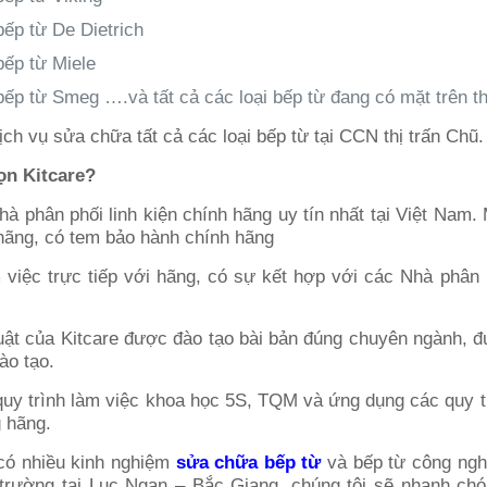
ếp từ De Dietrich
ếp từ Miele
p từ Smeg ….và tất cả các loại bếp từ đang có mặt trên th
ọn Kitcare?
hà phân phối linh kiện chính hãng uy tín nhất tại Việt Nam. 
hãng, có tem bảo hành chính hãng
 việc trực tiếp với hãng, có sự kết hợp với các Nhà phân p
huật của Kitcare được đào tạo bài bản đúng chuyên ngành, 
ào tạo.
quy trình làm việc khoa học 5S, TQM và ứng dụng các quy 
 hãng.
 có nhiều kinh nghiệm
sửa chữa bếp từ
và bếp từ công ngh
ị trường tại Lục Ngạn – Bắc Giang, chúng tôi sẽ nhanh ch