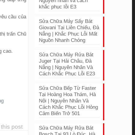
Nguyên nhân và cách
khắc phục lỗi E3
 yêu cầu của
Sửa Chữa Máy Sấy Bát
Giovani Tại Liên Chiểu, Đà
thị trấn Chũ
Nẵng | Khắc Phục Lỗi Mất
Nguồn Nhanh Chóng
Sửa Chữa Máy Rửa Bát
Juger Tại Hải Châu, Đà
Nẵng | Nguyên Nhân Và
Cách Khắc Phục Lỗi E23
Sửa Chữa Bếp Từ Faster
Tại Hoàng Hoa Thám, Hà
ng
Nội | Nguyên Nhân Và
Cách Khắc Phục Lỗi Hỏng
Cảm Biến Trở 501
this post
Sửa Chữa Máy Rửa Bát
Bosch Tại 93 Lò Đúc, Hà