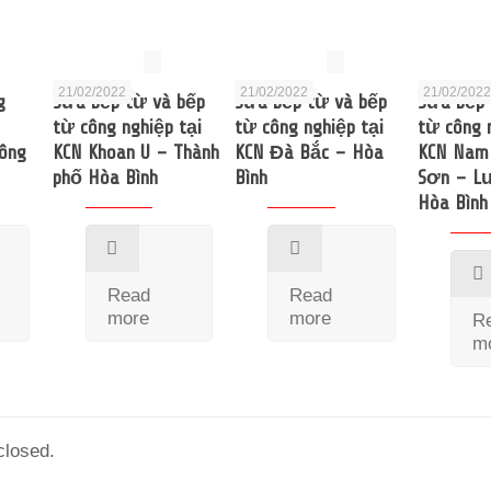
21/02/2022
21/02/2022
21/02/202
g
Sửa bếp từ và bếp
Sửa bếp từ và bếp
Sửa bếp 
từ công nghiệp tại
từ công nghiệp tại
từ công 
ông
KCN Khoan U – Thành
KCN Đà Bắc – Hòa
KCN Nam
phố Hòa Bình
Bình
Sơn – L
Hòa Bình
Read
Read
more
more
R
m
losed.