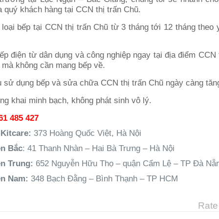
 quý khách hàng tại CCN thị trấn Chũ.
loại bếp tại CCN thị trấn Chũ từ 3 tháng tới 12 tháng theo
ếp điện từ dân dụng và công nghiệp ngay tại địa điểm CCN 
 mà không cần mang bếp về.
ông khai minh bạch, không phát sinh vô lý.
61 485 427
Kitcare:
373 Hoàng Quốc Việt, Hà Nội
ền Bắc
: 41 Thanh Nhàn – Hai Bà Trưng – Hà Nội
ền Trung:
652 Nguyễn Hữu Thọ – quận Cẩm Lệ – TP Đà Nẵ
ền Nam:
348 Bạch Đằng – Bình Thạnh – TP HCM
Rate 