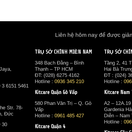
Liên hệ hôm nay để được gi
TRỤ SỞ CHÍNH MIỀN NAM
TRỤ SỞ CHÍ
a
348 Bạch Đằng – Bình
Tầng 2, 41 
 Jaya,
Thạnh – TP HCM
Hai Bà Trưn
ĐT: (028) 6275 4162
ĐT : (024) 3
Hotline :
0936 345 210
Hotline :
096
0 3 6151 5461
Kitcare Quận Gò Vấp
Kitcare Nam
580 Phan Văn Trị – Q. Gò
A2 – 12A.19
he Str. 78-
Vấp
Gardenia Hà
n, Đức
Hotline :
0961 485 427
Diễn – Nam
Hotline :
096
9 30
Kitcare Quận 4