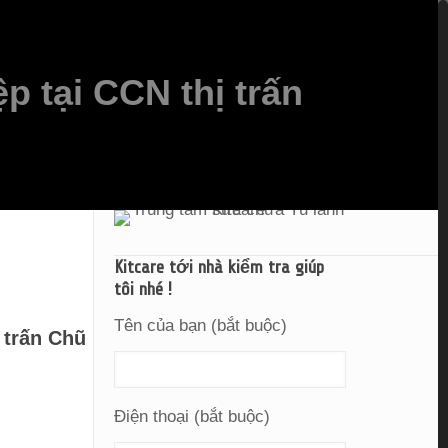
p tại CCN thị trấn
Kitcare tới nhà kiểm tra giúp
tôi nhé !
Tên của bạn (bắt buộc)
 trấn Chũ
Điện thoại (bắt buộc)