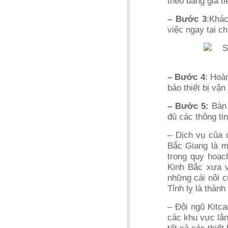
theo bảng giá t
– Bước 3
:Khác
việc ngay tại c
– Bước 4
: Hoàn
bảo thiết bị vận
– Bước 5:
Bàn 
đủ các thông ti
– Dịch vụ của 
Bắc Giang là m
trong quy hoạc
Kinh Bắc xưa v
những cái nôi 
Tỉnh lỵ là thàn
– Đội ngũ Kitc
các khu vực lân