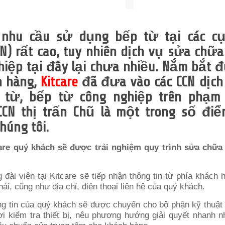
, nhu cầu sử dụng bếp từ tại các c
N) rất cao, tuy nhiên dịch vụ sửa chữ
hiệp tại đây lại chưa nhiều. Nắm bắt 
h hàng,
Kitcare
đã đưa vào các CCN dịch
 từ, bếp từ công nghiệp trên phạm 
CCN thị trấn Chũ là một trong số đi
húng tôi.
are quý khách sẽ được trải nghiệm quy trình sửa chữa
g đài viên tại Kitcare sẽ tiếp nhận thông tin từ phía khách 
ải, cũng như địa chỉ, điện thoại liên hệ của quý khách.
g tin của quý khách sẽ được chuyển cho bộ phận kỹ thuật 
nơi kiểm tra thiết bị, nêu phương hướng giải quyết nhanh n