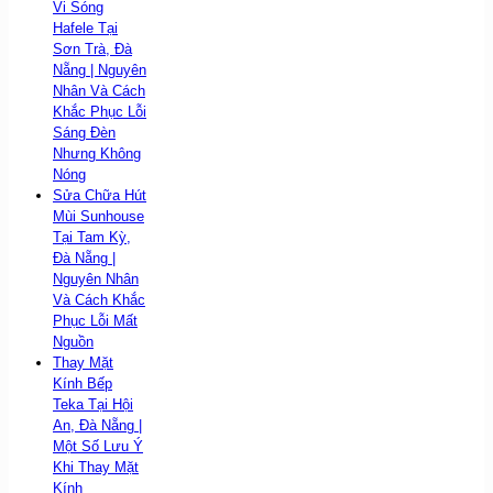
Vi Sóng
Hafele Tại
Sơn Trà, Đà
Nẵng | Nguyên
Nhân Và Cách
Khắc Phục Lỗi
Sáng Đèn
Nhưng Không
Nóng
Sửa Chữa Hút
Mùi Sunhouse
Tại Tam Kỳ,
Đà Nẵng |
Nguyên Nhân
Và Cách Khắc
Phục Lỗi Mất
Nguồn
Thay Mặt
Kính Bếp
Teka Tại Hội
An, Đà Nẵng |
Một Số Lưu Ý
Khi Thay Mặt
Kính