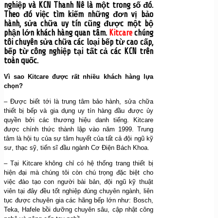
nghiệp và KCN Thanh Nê là một trong số đó.
Theo đó việc tìm kiếm những đơn vị bảo
hành, sửa chữa uy tín cũng được một bộ
phận lớn khách hàng quan tâm.
Kitcare
chúng
tôi chuyên sửa chữa các loại bếp từ cao cấp,
bếp từ công nghiệp tại tất cả các KCN trên
toàn quốc.
Vì sao Kitcare được rất nhiều khách hàng lựa
chọn?
– Được biết tới là trung tâm bảo hành, sửa chữa
thiết bị bếp và gia dụng uy tín hàng đầu được ủy
quyền bởi các thương hiệu danh tiếng. Kitcare
được chính thức thành lập vào năm 1999. Trung
tâm là hội tụ của sự tâm huyết của tất cả đội ngũ kỹ
sư, thạc sỹ, tiến sĩ đầu ngành Cơ Điện Bách Khoa.
– Tại Kitcare không chỉ có hệ thống trang thiết bị
hiện đại mà chúng tôi còn chú trọng đặc biệt cho
việc đào tạo con người bài bản, đội ngũ kỹ thuật
viên tại đây đều tốt nghiệp đúng chuyên ngành, liên
tục được chuyên gia các hãng bếp lớn như: Bosch,
Teka, Hafele bồi dưỡng chuyên sâu, cập nhật công