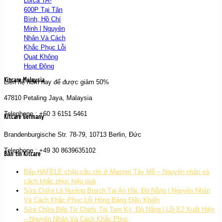
Lorca TA-
600P Tại Tân
Bình, Hồ Chí
Minh | Nguyên
Nhân Và Cách
Khắc Phục Lỗi
Quạt Không
Hoạt Động
Kitcare Malaysia
Liên hệ hôm nay để được giảm 50%
47810 Petaling Jaya, Malaysia
Telephone : +60 3 6151 5461
Kitcare Germany
Brandenburgische Str. 78-79, 10713 Berlin, Đức
Telephone : +49 30 8639635102
Bản tin Kitcare
Bếp HAFELE chập cầu chì ở Masteri Tây Mỗ – Nguyên nhân và
cách khắc phục hiệu quả
Sửa Chữa Lò Nướng Bosch Tại An Hải, Đà Nẵng | Nguyên Nhân
Và Cách Khắc Phục Lỗi Hỏng Bảng Điều Khiển
Sửa Chữa Bếp Từ Chefs Tại Tam Kỳ, Đà Nẵng | Lỗi E2 Xuất Hiện
– Nguyên Nhân Và Cách Khắc Phục