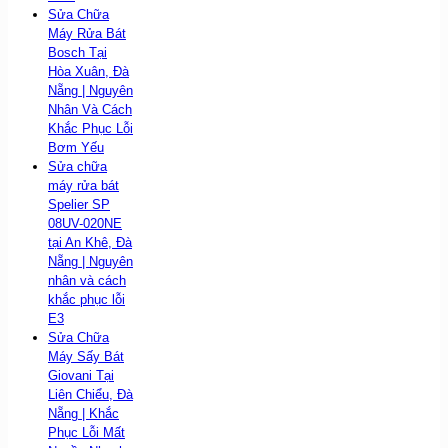
Sửa Chữa
Máy Rửa Bát
Bosch Tại
Hòa Xuân, Đà
Nẵng | Nguyên
Nhân Và Cách
Khắc Phục Lỗi
Bơm Yếu
Sửa chữa
máy rửa bát
Spelier SP
08UV-020NE
tại An Khê, Đà
Nẵng | Nguyên
nhân và cách
khắc phục lỗi
E3
Sửa Chữa
Máy Sấy Bát
Giovani Tại
Liên Chiểu, Đà
Nẵng | Khắc
Phục Lỗi Mất