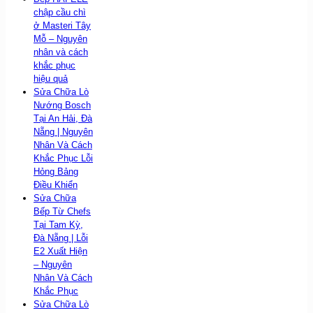
chập cầu chì
ở Masteri Tây
Mỗ – Nguyên
nhân và cách
khắc phục
hiệu quả
Sửa Chữa Lò
Nướng Bosch
Tại An Hải, Đà
Nẵng | Nguyên
Nhân Và Cách
Khắc Phục Lỗi
Hỏng Bảng
Điều Khiển
Sửa Chữa
Bếp Từ Chefs
Tại Tam Kỳ,
Đà Nẵng | Lỗi
E2 Xuất Hiện
– Nguyên
Nhân Và Cách
Khắc Phục
Sửa Chữa Lò