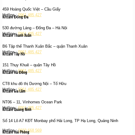
459 Hoàng Quốc Việt – Cầu Giấy
Hotline :
0961 485 427
Kitcare Đống Đa
530 đường Láng – Đống Đa – Hà Nội
Hotline :
0961 485 427
Kitcare Thanh Xuân
B6 Tập thể Thanh Xuân Bắc – quận Thanh Xuân
Hotline :
0961 485 427
Kitcare Tây Hồ
151 Thụy Khuê – quận Tây Hồ
Hotline :
0961 485 427
Kitcare Hà Đông
CT8 khu đô thị Dương Nội – Tố Hữu
Hotline :
0961 485 427
Kitcare Gia Lâm
NT06 – 11, Vinhomes Ocean Park
Hotline :
0961 485 427
Kitcare Quảng Ninh
Số 14 Lô A7 KĐT Monbay phố Hải Long, TP Hạ Long, Quảng Ninh
Hotline :
0933 668 569
Kitcare Hải Phòng