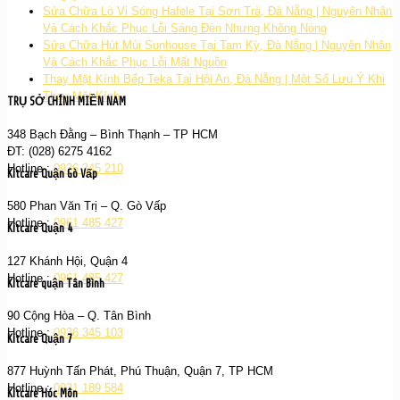
Sửa Chữa Lò Vi Sóng Hafele Tại Sơn Trà, Đà Nẵng | Nguyên Nhân
Và Cách Khắc Phục Lỗi Sáng Đèn Nhưng Không Nóng
Sửa Chữa Hút Mùi Sunhouse Tại Tam Kỳ, Đà Nẵng | Nguyên Nhân
Và Cách Khắc Phục Lỗi Mất Nguồn
Thay Mặt Kính Bếp Teka Tại Hội An, Đà Nẵng | Một Số Lưu Ý Khi
Thay Mặt Kính
TRỤ SỞ CHÍNH MIỀN NAM
348 Bạch Đằng – Bình Thạnh – TP HCM
ĐT: (028) 6275 4162
Hotline :
0936 345 210
Kitcare Quận Gò Vấp
580 Phan Văn Trị – Q. Gò Vấp
Hotline :
0961 485 427
Kitcare Quận 4
127 Khánh Hội, Quận 4
Hotline :
0961 485 427
Kitcare quận Tân Bình
90 Cộng Hòa – Q. Tân Bình
Hotline :
0936 345 103
Kitcare Quận 7
877 Huỳnh Tấn Phát, Phú Thuận, Quận 7, TP HCM
Hotline :
0931 189 584
Kitcare Hóc Môn