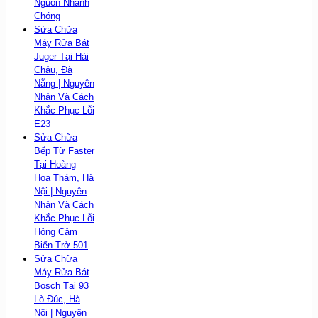
Nguồn Nhanh
Chóng
Sửa Chữa
Máy Rửa Bát
Juger Tại Hải
Châu, Đà
Nẵng | Nguyên
Nhân Và Cách
Khắc Phục Lỗi
E23
Sửa Chữa
Bếp Từ Faster
Tại Hoàng
Hoa Thám, Hà
Nội | Nguyên
Nhân Và Cách
Khắc Phục Lỗi
Hỏng Cảm
Biến Trở 501
Sửa Chữa
Máy Rửa Bát
Bosch Tại 93
Lò Đúc, Hà
Nội | Nguyên