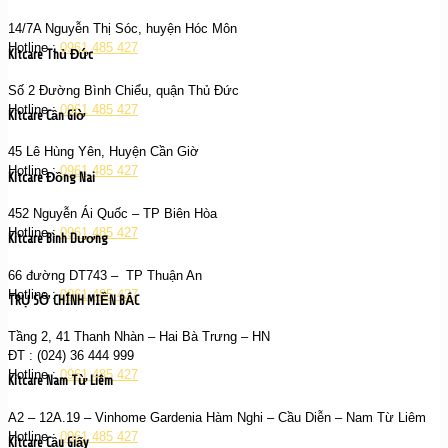
14/7A Nguyễn Thị Sóc, huyện Hóc Môn
Hotline :
0961 485 427
Kitcare Thủ Đức
Số 2 Đường Bình Chiểu, quận Thủ Đức
Hotline :
0961 485 427
Kitcare Cần Giờ
45 Lê Hùng Yên, Huyện Cần Giờ
Hotline :
0961 485 427
Kitcare Đồng Nai
452 Nguyễn Ái Quốc – TP Biên Hòa
Hotline :
0961 485 427
Kitcare Bình Dương
66 đường DT743 – TP Thuận An
Hotline :
0961 485 427
TRỤ SỞ CHÍNH MIỀN BẮC
Tầng 2, 41 Thanh Nhàn – Hai Bà Trưng – HN
ĐT : (024) 36 444 999
Hotline :
0961 485 427
Kitcare Nam Từ Liêm
A2 – 12A.19 – Vinhome Gardenia Hàm Nghi – Cầu Diễn – Nam Từ Liêm
Hotline :
0961 485 427
Kitcare Cầu Giấy