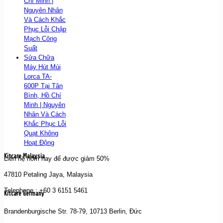
Chí Minh |
Nguyên Nhân
Và Cách Khắc
Phục Lỗi Chập
Mạch Công
Suất
Sửa Chữa
Máy Hút Mùi
Lorca TA-
600P Tại Tân
Bình, Hồ Chí
Minh | Nguyên
Nhân Và Cách
Khắc Phục Lỗi
Quạt Không
Hoạt Động
Kitcare Malaysia
Liên hệ hôm nay để được giảm 50%
47810 Petaling Jaya, Malaysia
Telephone : +60 3 6151 5461
Kitcare Germany
Brandenburgische Str. 78-79, 10713 Berlin, Đức