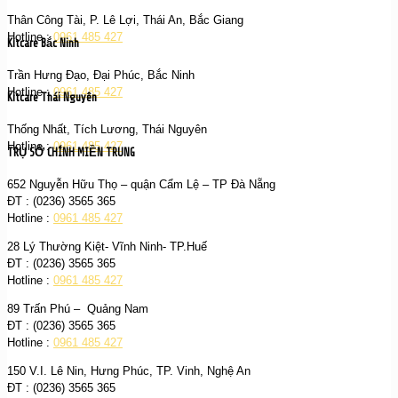
Thân Công Tài, P. Lê Lợi, Thái An, Bắc Giang
Hotline :
0961 485 427
Kitcare Bắc Ninh
Trần Hưng Đạo, Đại Phúc, Bắc Ninh
Hotline :
0961 485 427
Kitcare Thái Nguyên
Thống Nhất, Tích Lương, Thái Nguyên
Hotline :
0961 485 427
TRỤ SỞ CHÍNH MIỀN TRUNG
652 Nguyễn Hữu Thọ – quận Cẩm Lệ – TP Đà Nẵng
ĐT : (0236) 3565 365‬
Hotline :
0961 485 427
28 Lý Thường Kiệt- Vĩnh Ninh- TP.Huế
ĐT : (0236) 3565 365‬
Hotline :
0961 485 427
89 Trấn Phú – Quảng Nam
ĐT : (0236) 3565 365‬
Hotline :
0961 485 427
150 V.I. Lê Nin, Hưng Phúc, TP. Vinh, Nghệ An
ĐT : (0236) 3565 365‬