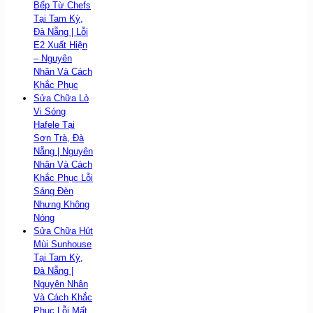
Bếp Từ Chefs
Tại Tam Kỳ,
Đà Nẵng | Lỗi
E2 Xuất Hiện
– Nguyên
Nhân Và Cách
Khắc Phục
Sửa Chữa Lò
Vi Sóng
Hafele Tại
Sơn Trà, Đà
Nẵng | Nguyên
Nhân Và Cách
Khắc Phục Lỗi
Sáng Đèn
Nhưng Không
Nóng
Sửa Chữa Hút
Mùi Sunhouse
Tại Tam Kỳ,
Đà Nẵng |
Nguyên Nhân
Và Cách Khắc
Phục Lỗi Mất