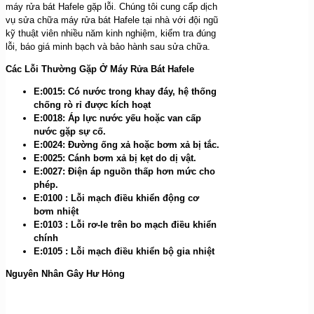
máy rửa bát Hafele gặp lỗi. Chúng tôi cung cấp dịch
vụ sửa chữa máy rửa bát Hafele tại nhà với đội ngũ
kỹ thuật viên nhiều năm kinh nghiệm, kiểm tra đúng
lỗi, báo giá minh bạch và bảo hành sau sửa chữa.
Các Lỗi Thường Gặp Ở Máy Rửa Bát Hafele
E:0015: Có nước trong khay đáy, hệ thống
chống rò rỉ được kích hoạt
E:0018: Áp lực nước yếu hoặc van cấp
nước gặp sự cố.
E:0024: Đường ống xả hoặc bơm xả bị tắc.
E:0025: Cánh bơm xả bị kẹt do dị vật.
E:0027: Điện áp nguồn thấp hơn mức cho
phép.
E
:
0100
:
Lỗi mạch điều khiển động cơ
bơm nhiệt
E
:
0103
:
Lỗi rơ-le trên bo mạch điều khiển
chính
E
:
0105
:
Lỗi mạch điều khiển bộ gia nhiệt
Nguyên Nhân Gây Hư Hỏng