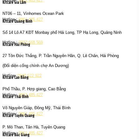
Hotline :
0961 485 427
Kitcare Gia Lâm
NT06 – 11, Vinhomes Ocean Park
Hotline :
0961 485 427
Kitcare Quảng Ninh
Số 14 Lô A7 KĐT Monbay phố Hải Long, TP Hạ Long, Quảng Ninh
Hotline :
0933 668 569
Kitcare Hải Phòng
27 Tôn Đức Thắng, P. Trần Nguyên Hãn, Q. Lê Chân, Hải Phòng
(Đối diện cổng chính chợ An Dương)
Hotline:
0948 622 922
Kitcare Cao Bằng
Phố Thầu, P. Hợp giang, Cao Bằng
Hotline :
0961 485 427
Kitcare Thái Bình
Võ Nguyên Giáp, Đông Mỹ, Thái Bình
Hotline :
0961 485 427
Kitcare Tuyên Quang
P. Mỏ Than, Tân Hà, Tuyên Quang
Hotline :
0961 485 427
Kitcare Bắc Giang