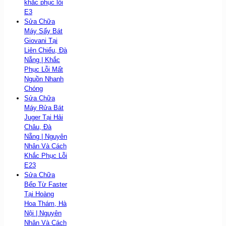
khắc phục lỗi
E3
Sửa Chữa
Máy Sấy Bát
Giovani Tại
Liên Chiểu, Đà
Nẵng | Khắc
Phục Lỗi Mất
Nguồn Nhanh
Chóng
Sửa Chữa
Máy Rửa Bát
Juger Tại Hải
Châu, Đà
Nẵng | Nguyên
Nhân Và Cách
Khắc Phục Lỗi
E23
Sửa Chữa
Bếp Từ Faster
Tại Hoàng
Hoa Thám, Hà
Nội | Nguyên
Nhân Và Cách