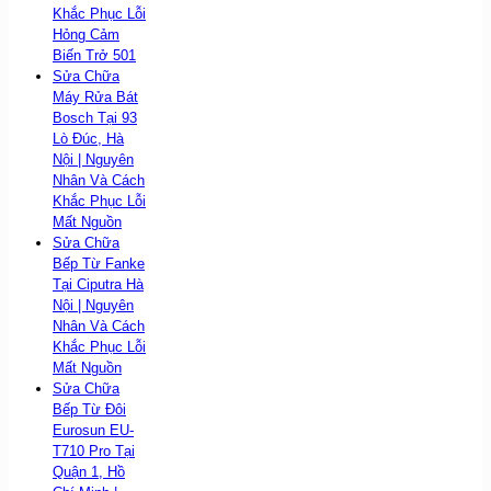
Khắc Phục Lỗi
Hỏng Cảm
Biến Trở 501
Sửa Chữa
Máy Rửa Bát
Bosch Tại 93
Lò Đúc, Hà
Nội | Nguyên
Nhân Và Cách
Khắc Phục Lỗi
Mất Nguồn
Sửa Chữa
Bếp Từ Fanke
Tại Ciputra Hà
Nội | Nguyên
Nhân Và Cách
Khắc Phục Lỗi
Mất Nguồn
Sửa Chữa
Bếp Từ Đôi
Eurosun EU-
T710 Pro Tại
Quận 1, Hồ