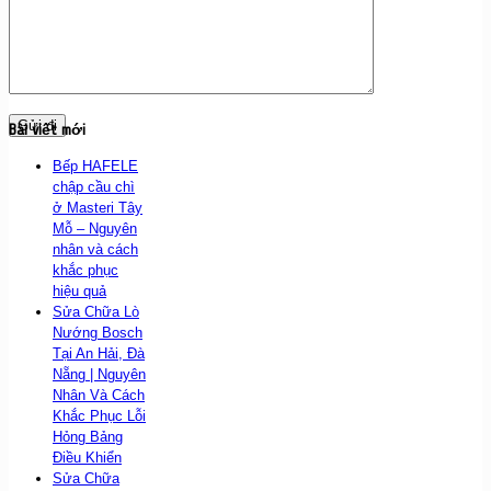
Bài viết mới
Bếp HAFELE
chập cầu chì
ở Masteri Tây
Mỗ – Nguyên
nhân và cách
khắc phục
hiệu quả
Sửa Chữa Lò
Nướng Bosch
Tại An Hải, Đà
Nẵng | Nguyên
Nhân Và Cách
Khắc Phục Lỗi
Hỏng Bảng
Điều Khiển
Sửa Chữa