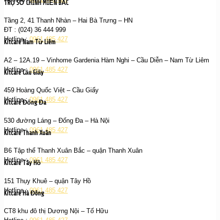
TRỤ SỞ CHÍNH MIỀN BẮC
Tầng 2, 41 Thanh Nhàn – Hai Bà Trưng – HN
ĐT : (024) 36 444 999
Hotline :
0961 485 427
Kitcare Nam Từ Liêm
A2 – 12A.19 – Vinhome Gardenia Hàm Nghi – Cầu Diễn – Nam Từ Liêm
Hotline :
0961 485 427
Kitcare Cầu Giấy
459 Hoàng Quốc Việt – Cầu Giấy
Hotline :
0961 485 427
Kitcare Đống Đa
530 đường Láng – Đống Đa – Hà Nội
Hotline :
0961 485 427
Kitcare Thanh Xuân
B6 Tập thể Thanh Xuân Bắc – quận Thanh Xuân
Hotline :
0961 485 427
Kitcare Tây Hồ
151 Thụy Khuê – quận Tây Hồ
Hotline :
0961 485 427
Kitcare Hà Đông
CT8 khu đô thị Dương Nội – Tố Hữu