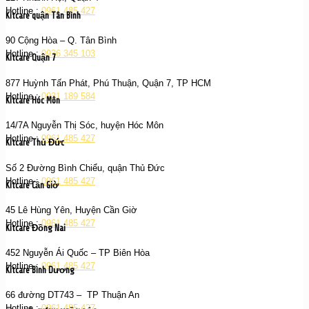
Hotline :
0961 485 427
Kitcare quận Tân Bình
90 Cộng Hòa – Q. Tân Bình
Hotline :
0936 345 103
Kitcare Quận 7
877 Huỳnh Tấn Phát, Phú Thuận, Quận 7, TP HCM
Hotline :
0931 189 584
Kitcare Hóc Môn
14/7A Nguyễn Thị Sóc, huyện Hóc Môn
Hotline :
0961 485 427
Kitcare Thủ Đức
Số 2 Đường Bình Chiểu, quận Thủ Đức
Hotline :
0961 485 427
Kitcare Cần Giờ
45 Lê Hùng Yên, Huyện Cần Giờ
Hotline :
0961 485 427
Kitcare Đồng Nai
452 Nguyễn Ái Quốc – TP Biên Hòa
Hotline :
0961 485 427
Kitcare Bình Dương
66 đường DT743 – TP Thuận An
Hotline :
0961 485 427