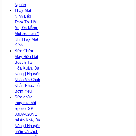
Nguồn
Thay Mặt
Kính Bếp
Teka Tại Hội
An, Đà Nẵng |
Một Số Lưu Ý
Khi Thay Mặt
Kính
Sửa Chữa
Máy Rửa Bát
Bosch Tại
Hòa Xuân, Đà
Nẵng | Nguyên
Nhân Và Cách
Khắc Phục Lỗi
Bơm Yếu
Sửa chữa
máy rửa bát
Spelier SP
08UV-020NE
tại An Khê, Đà
Nẵng | Nguyên
nhân và cách