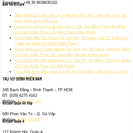
Telephone : +49 30 8639635102
Bản tin Kitcare
Bếp HAFELE chập cầu chì ở Masteri Tây Mỗ – Nguyên nhân và
cách khắc phục hiệu quả
Sửa Chữa Lò Nướng Bosch Tại An Hải, Đà Nẵng | Nguyên Nhân
Và Cách Khắc Phục Lỗi Hỏng Bảng Điều Khiển
Sửa Chữa Bếp Từ Chefs Tại Tam Kỳ, Đà Nẵng | Lỗi E2 Xuất Hiện
– Nguyên Nhân Và Cách Khắc Phục
Sửa Chữa Lò Vi Sóng Hafele Tại Sơn Trà, Đà Nẵng | Nguyên Nhân
Và Cách Khắc Phục Lỗi Sáng Đèn Nhưng Không Nóng
Sửa Chữa Hút Mùi Sunhouse Tại Tam Kỳ, Đà Nẵng | Nguyên Nhân
Và Cách Khắc Phục Lỗi Mất Nguồn
Thay Mặt Kính Bếp Teka Tại Hội An, Đà Nẵng | Một Số Lưu Ý Khi
Thay Mặt Kính
TRỤ SỞ CHÍNH MIỀN NAM
348 Bạch Đằng – Bình Thạnh – TP HCM
ĐT: (028) 6275 4162
Hotline :
0936 345 210
Kitcare Quận Gò Vấp
580 Phan Văn Trị – Q. Gò Vấp
Hotline :
0961 485 427
Kitcare Quận 4
127 Khánh Hội, Quận 4