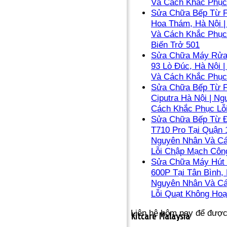
Và Cách Khắc Phục
Sửa Chữa Bếp Từ F
Hoa Thám, Hà Nội 
Và Cách Khắc Phục
Biến Trở 501
Sửa Chữa Máy Rửa 
93 Lò Đúc, Hà Nội 
Và Cách Khắc Phục
Sửa Chữa Bếp Từ F
Ciputra Hà Nội | N
Cách Khắc Phục Lỗ
Sửa Chữa Bếp Từ Đ
T710 Pro Tại Quận 1
Nguyên Nhân Và C
Lỗi Chập Mạch Côn
Sửa Chữa Máy Hút 
600P Tại Tân Bình, 
Nguyên Nhân Và C
Lỗi Quạt Không Hoạ
Liên hệ hôm nay để đượ
Kitcare Malaysia