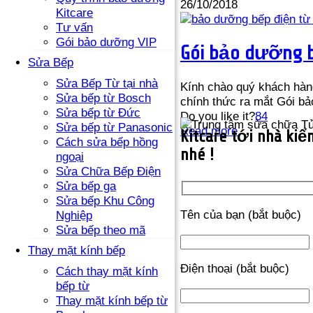
26/10/2018
Kitcare
Tư vấn
Gói bảo dưỡng VIP
Gói bảo dưỡng bả
Sửa Bếp
Sửa Bếp Từ tại nhà
Kính chào quý khách hàn
Sửa bếp từ Bosch
chính thức ra mắt Gói bả
Sửa bếp từ Đức
Do you like it?
84
Sửa bếp từ Panasonic
Read more
Kitcare tới nhà kiểm
Cách sửa bếp hồng
nhé !
ngoại
Sửa Chữa Bếp Điện
Sửa bếp ga
Sửa bếp Khu Công
Tên của bạn (bắt buộc)
Nghiệp
Sửa bếp theo mã
Thay mặt kính bếp
Điện thoại (bắt buộc)
Cách thay mặt kính
bếp từ
Thay mặt kính bếp từ