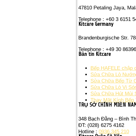
47810 Petaling Jaya, Mal
Telephone : +60 3 6151 
Kitcare Germany
Brandenburgische Str. 78
Telephone : +49 30 8639
Bản tin Kitcare
Bếp HAFELE chập cầ
Sửa Chữa Lò Nướng
Sửa Chữa Bếp Từ Ch
Sửa Chữa Lò Vi Só
Sửa Chữa Hút Mùi 
Thay Mặt Kính Bếp 
TRỤ SỞ CHÍNH MIỀN NA
348 Bạch Đằng – Bình T
ĐT: (028) 6275 4162
Hotline :
0936 345 210