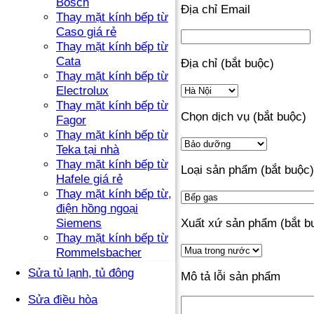
Bosch
Địa chỉ Email
Thay mặt kính bếp từ
Caso giá rẻ
Thay mặt kính bếp từ
Cata
Địa chỉ (bắt buộc)
Thay mặt kính bếp từ
Electrolux
Thay mặt kính bếp từ
Chọn dịch vụ (bắt buộc)
Fagor
Thay mặt kính bếp từ
Teka tại nhà
Thay mặt kính bếp từ
Loại sản phẩm (bắt buộc)
Hafele giá rẻ
Thay mặt kính bếp từ,
điện hồng ngoại
Xuất xứ sản phẩm (bắt b
Siemens
Thay mặt kính bếp từ
Rommelsbacher
Sửa tủ lạnh, tủ đông
Mô tả lỗi sản phẩm
Sửa điều hòa