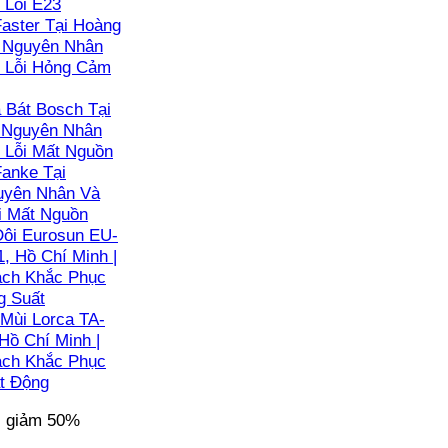
 Lỗi E23
aster Tại Hoàng
| Nguyên Nhân
 Lỗi Hỏng Cảm
Bát Bosch Tại
| Nguyên Nhân
 Lỗi Mất Nguồn
anke Tại
guyên Nhân Và
i Mất Nguồn
ôi Eurosun EU-
, Hồ Chí Minh |
ách Khắc Phục
g Suất
Mùi Lorca TA-
Hồ Chí Minh |
ách Khắc Phục
t Động
c giảm 50%