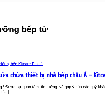
ưỡng bếp từ
a chữa thiết bị nhà bếp châu Á – Kitca
g ! Được sự quan tâm, tin tưởng và góp ý của các quý khác
o
[…]