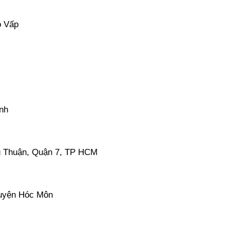
ò Vấp
nh
ú Thuận, Quận 7, TP HCM
huyện Hóc Môn