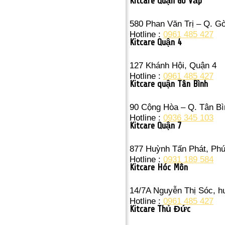
Kitcare Quận Gò Vấp
580 Phan Văn Trị – Q. G
Hotline :
0961 485 427
Kitcare Quận 4
127 Khánh Hội, Quận 4
Hotline :
0961 485 427
Kitcare quận Tân Bình
90 Cộng Hòa – Q. Tân Bì
Hotline :
0936 345 103
Kitcare Quận 7
877 Huỳnh Tấn Phát, Ph
Hotline :
0931 189 584
Kitcare Hóc Môn
14/7A Nguyễn Thị Sóc, 
Hotline :
0961 485 427
Kitcare Thủ Đức