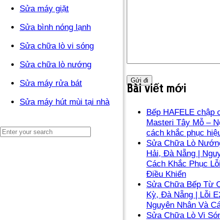
Sửa máy giặt
Sửa bình nóng lạnh
Sửa chữa lò vi sóng
Sửa chữa lò nướng
Sửa máy rửa bát
Bài viết mới
Sửa máy hút mùi tại nhà
Bếp HAFELE chập c
Masteri Tây Mỗ – N
cách khắc phục hiệ
Sửa Chữa Lò Nướng
Hải, Đà Nẵng | Ngu
Cách Khắc Phục Lỗ
Điều Khiển
Sửa Chữa Bếp Từ C
Kỳ, Đà Nẵng | Lỗi E
Nguyên Nhân Và C
Sửa Chữa Lò Vi Són