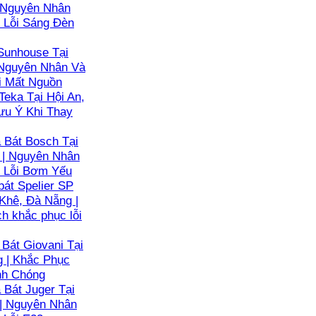
 Nguyên Nhân
 Lỗi Sáng Đèn
Sunhouse Tại
 Nguyên Nhân Và
i Mất Nguồn
Teka Tại Hội An,
ưu Ý Khi Thay
Bát Bosch Tại
 | Nguyên Nhân
 Lỗi Bơm Yếu
át Spelier SP
Khê, Đà Nẵng |
h khắc phục lỗi
Bát Giovani Tại
g | Khắc Phục
nh Chóng
Bát Juger Tại
 | Nguyên Nhân