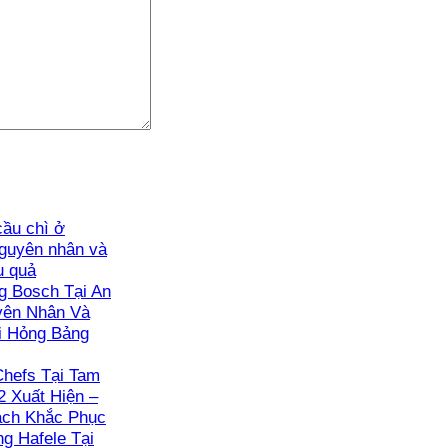
ầu chì ở
guyên nhân và
u quả
 Bosch Tại An
yên Nhân Và
i Hỏng Bảng
hefs Tại Tam
2 Xuất Hiện –
ách Khắc Phục
g Hafele Tại