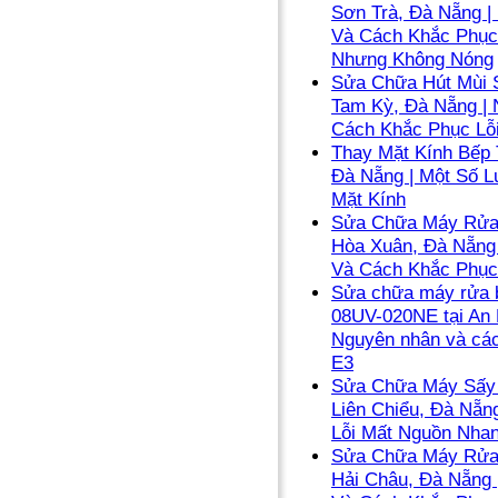
Sơn Trà, Đà Nẵng |
Và Cách Khắc Phục
Nhưng Không Nóng
Sửa Chữa Hút Mùi 
Tam Kỳ, Đà Nẵng |
Cách Khắc Phục Lỗ
Thay Mặt Kính Bếp 
Đà Nẵng | Một Số L
Mặt Kính
Sửa Chữa Máy Rửa 
Hòa Xuân, Đà Nẵng
Và Cách Khắc Phục
Sửa chữa máy rửa b
08UV-020NE tại An 
Nguyên nhân và các
E3
Sửa Chữa Máy Sấy 
Liên Chiểu, Đà Nẵn
Lỗi Mất Nguồn Nha
Sửa Chữa Máy Rửa 
Hải Châu, Đà Nẵng