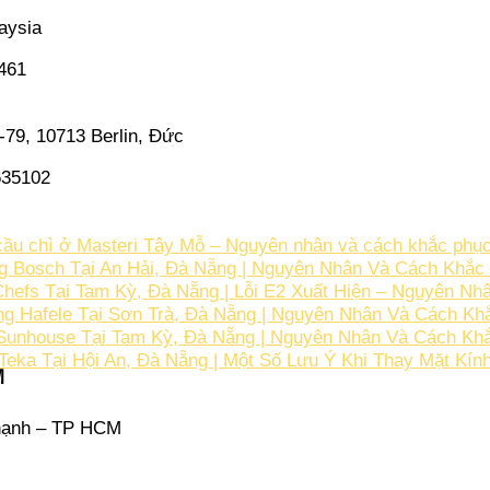
aysia
5461
-79, 10713 Berlin, Đức
635102
u chì ở Masteri Tây Mỗ – Nguyên nhân và cách khắc phục
 Bosch Tại An Hải, Đà Nẵng | Nguyên Nhân Và Cách Khắc 
efs Tại Tam Kỳ, Đà Nẵng | Lỗi E2 Xuất Hiện – Nguyên Nh
ng Hafele Tại Sơn Trà, Đà Nẵng | Nguyên Nhân Và Cách K
Sunhouse Tại Tam Kỳ, Đà Nẵng | Nguyên Nhân Và Cách Khắ
Teka Tại Hội An, Đà Nẵng | Một Số Lưu Ý Khi Thay Mặt Kín
M
hạnh – TP HCM