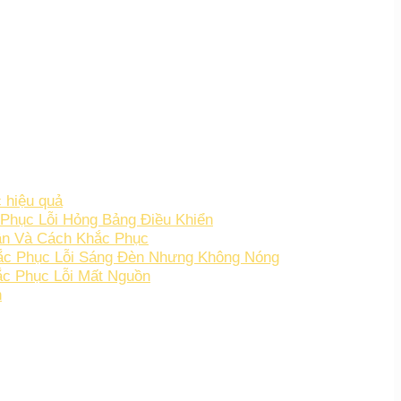
 hiệu quả
Phục Lỗi Hỏng Bảng Điều Khiển
ân Và Cách Khắc Phục
hắc Phục Lỗi Sáng Đèn Nhưng Không Nóng
c Phục Lỗi Mất Nguồn
h