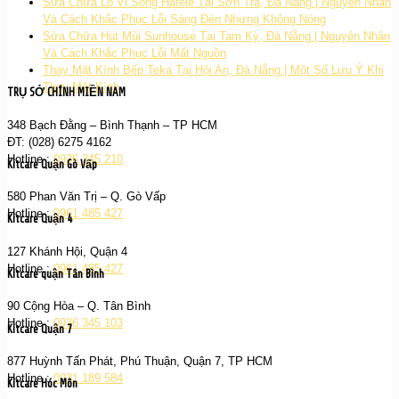
Sửa Chữa Lò Vi Sóng Hafele Tại Sơn Trà, Đà Nẵng | Nguyên Nhân
Và Cách Khắc Phục Lỗi Sáng Đèn Nhưng Không Nóng
Sửa Chữa Hút Mùi Sunhouse Tại Tam Kỳ, Đà Nẵng | Nguyên Nhân
Và Cách Khắc Phục Lỗi Mất Nguồn
Thay Mặt Kính Bếp Teka Tại Hội An, Đà Nẵng | Một Số Lưu Ý Khi
Thay Mặt Kính
TRỤ SỞ CHÍNH MIỀN NAM
348 Bạch Đằng – Bình Thạnh – TP HCM
ĐT: (028) 6275 4162
Hotline :
0936 345 210
Kitcare Quận Gò Vấp
580 Phan Văn Trị – Q. Gò Vấp
Hotline :
0961 485 427
Kitcare Quận 4
127 Khánh Hội, Quận 4
Hotline :
0961 485 427
Kitcare quận Tân Bình
90 Cộng Hòa – Q. Tân Bình
Hotline :
0936 345 103
Kitcare Quận 7
877 Huỳnh Tấn Phát, Phú Thuận, Quận 7, TP HCM
Hotline :
0931 189 584
Kitcare Hóc Môn