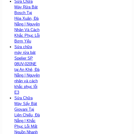
Sửa Chữa
Máy Rửa Bát
Bosch Tại
Hòa Xuân, Đà
Nẵng | Nguyên
Nhân Và Cách
Khắc Phục Lỗi
Bơm Yếu
Sửa chữa
máy rửa bát
Spelier SP
08UV-020NE
tại An Khê, Đà
Nẵng | Nguyên
nhân và cách
khắc phục lỗi
E3
Sửa Chữa
Máy Sấy Bát
Giovani Tại
Liên Chiểu, Đà
Nẵng | Khắc
Phục Lỗi Mất
Nguồn Nhanh