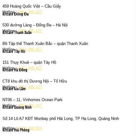
459 Hoàng Quốc Việt – Cầu Giấy
Hotline :
0961 485 427
Kitcare Đống Đa
530 đường Láng – Đống Đa – Hà Nội
Hotline :
0961 485 427
Kitcare Thanh Xuân
B6 Tập thể Thanh Xuân Bắc – quận Thanh Xuân
Hotline :
0961 485 427
Kitcare Tây Hồ
151 Thụy Khuê – quận Tây Hồ
Hotline :
0961 485 427
Kitcare Hà Đông
CT8 khu đô thị Dương Nội – Tố Hữu
Hotline :
0961 485 427
Kitcare Gia Lâm
NT06 – 11, Vinhomes Ocean Park
Hotline :
0961 485 427
Kitcare Quảng Ninh
Số 14 Lô A7 KĐT Monbay phố Hải Long, TP Hạ Long, Quảng Ninh
Hotline :
0933 668 569
Kitcare Hải Phòng