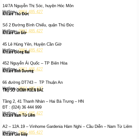
14/7A Nguyễn Thị Sóc, huyện Hóc Môn
Hotline :
0961 485 427
Kitcare Thủ Đức
Số 2 Đường Bình Chiểu, quận Thủ Đức
Hotline :
0961 485 427
Kitcare Cần Giờ
45 Lê Hùng Yên, Huyện Cần Giờ
Hotline :
0961 485 427
Kitcare Đồng Nai
452 Nguyễn Ái Quốc – TP Biên Hòa
Hotline :
0961 485 427
Kitcare Bình Dương
66 đường DT743 – TP Thuận An
Hotline :
0961 485 427
TRỤ SỞ CHÍNH MIỀN BẮC
Tầng 2, 41 Thanh Nhàn – Hai Bà Trưng – HN
ĐT : (024) 36 444 999
Hotline :
0961 485 427
Kitcare Nam Từ Liêm
A2 – 12A.19 – Vinhome Gardenia Hàm Nghi – Cầu Diễn – Nam Từ Liêm
Hotline :
0961 485 427
Kitcare Cầu Giấy