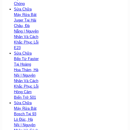
Chóng
Sửa Chữa
Máy Rửa Bát
Juger Tại Hải
Châu, Đà
Nẵng | Nguyên
Nhân Và Cách
Khắc Phục Lỗi
E23
Sửa Chữa
Bếp Từ Faster
Tại Hoàng
Hoa Thám, Hà
Nội | Nguyên
Nhân Và Cách
Khắc Phục Lỗi
Hỏng Cảm
Biến Trở 501
Sửa Chữa
Máy Rửa Bát
Bosch Tại 93
Lò Đúc, Hà
Nội | Nguyên