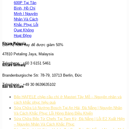
600P Tại Tân
Bình, Hồ Chí
Minh | Nguyên
Nhân Và Cách
Khắc Phục Lỗi
Quạt Không
Hoạt Động
Kitcare Malaysia
Liên hệ hôm nay để được giảm 50%
47810 Petaling Jaya, Malaysia
Telephone : +60 3 6151 5461
Kitcare Germany
Brandenburgische Str. 78-79, 10713 Berlin, Đức
Telephone : +49 30 8639635102
Bản tin Kitcare
Bếp HAFELE chập cầu chì ở Masteri Tây Mỗ – Nguyên nhân và
cách khắc phục hiệu quả
Sửa Chữa Lò Nướng Bosch Tại An Hải, Đà Nẵng | Nguyên Nhân
Và Cách Khắc Phục Lỗi Hỏng Bảng Điều Khiển
Sửa Chữa Bếp Từ Chefs Tại Tam Kỳ, Đà Nẵng | Lỗi E2 Xuất Hiện
– Nguyên Nhân Và Cách Khắc Phục