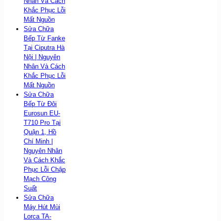
Nhân Và Cách
Khắc Phục Lỗi
Mất Nguồn
Sửa Chữa
Bếp Từ Fanke
Tại Ciputra Hà
Nội | Nguyên
Nhân Và Cách
Khắc Phục Lỗi
Mất Nguồn
Sửa Chữa
Bếp Từ Đôi
Eurosun EU-
T710 Pro Tại
Quận 1, Hồ
Chí Minh |
Nguyên Nhân
Và Cách Khắc
Phục Lỗi Chập
Mạch Công
Suất
Sửa Chữa
Máy Hút Mùi
Lorca TA-