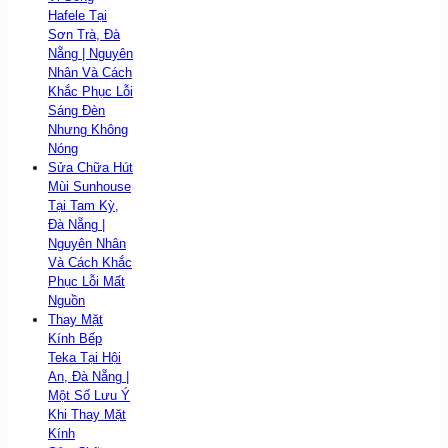
Hafele Tại
Sơn Trà, Đà
Nẵng | Nguyên
Nhân Và Cách
Khắc Phục Lỗi
Sáng Đèn
Nhưng Không
Nóng
Sửa Chữa Hút
Mùi Sunhouse
Tại Tam Kỳ,
Đà Nẵng |
Nguyên Nhân
Và Cách Khắc
Phục Lỗi Mất
Nguồn
Thay Mặt
Kính Bếp
Teka Tại Hội
An, Đà Nẵng |
Một Số Lưu Ý
Khi Thay Mặt
Kính