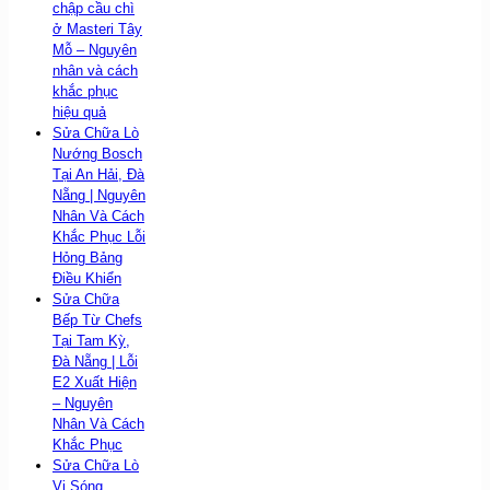
chập cầu chì
ở Masteri Tây
Mỗ – Nguyên
nhân và cách
khắc phục
hiệu quả
Sửa Chữa Lò
Nướng Bosch
Tại An Hải, Đà
Nẵng | Nguyên
Nhân Và Cách
Khắc Phục Lỗi
Hỏng Bảng
Điều Khiển
Sửa Chữa
Bếp Từ Chefs
Tại Tam Kỳ,
Đà Nẵng | Lỗi
E2 Xuất Hiện
– Nguyên
Nhân Và Cách
Khắc Phục
Sửa Chữa Lò
Vi Sóng