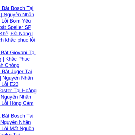
Bát Bosch Tại
 | Nguyên Nhân
 Lỗi Bơm Yếu
át Spelier SP
Khê, Đà Nẵng |
h khắc phục lỗi
Bát Giovani Tại
g | Khắc Phục
nh Chóng
Bát Juger Tại
 | Nguyên Nhân
 Lỗi E23
aster Tại Hoàng
| Nguyên Nhân
 Lỗi Hỏng Cảm
Bát Bosch Tại
| Nguyên Nhân
 Lỗi Mất Nguồn
anke Tại