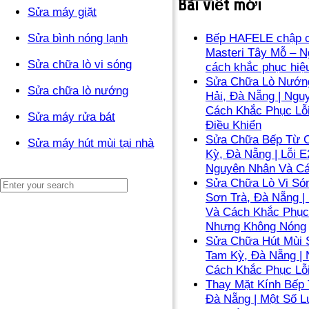
Bài viết mới
Sửa máy giặt
Sửa bình nóng lạnh
Bếp HAFELE chập c
Masteri Tây Mỗ – N
Sửa chữa lò vi sóng
cách khắc phục hiệ
Sửa Chữa Lò Nướng
Sửa chữa lò nướng
Hải, Đà Nẵng | Ngu
Cách Khắc Phục Lỗ
Sửa máy rửa bát
Điều Khiển
Sửa Chữa Bếp Từ C
Sửa máy hút mùi tại nhà
Kỳ, Đà Nẵng | Lỗi E
Nguyên Nhân Và C
Sửa Chữa Lò Vi Són
Sơn Trà, Đà Nẵng |
Và Cách Khắc Phục
Nhưng Không Nóng
Sửa Chữa Hút Mùi 
Tam Kỳ, Đà Nẵng |
Cách Khắc Phục Lỗ
Thay Mặt Kính Bếp 
Đà Nẵng | Một Số L