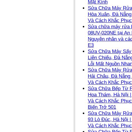
Mặt Kính
Sửa Chữa Máy Rửa 
Hòa Xuân, Đà Nẵng
Và Cách Khắc Phục
Sửa chữa máy rửa b
08UV-020NE tại An 
Nguyên nhân và các
E3
Sửa Chữa Máy Sấy 
Liên Chiểu, Đà Nẵn
Lỗi Mất Nguồn Nha
Sửa Chữa Máy Rửa 
Hải Châu, Đà Nẵng
Và Cách Khắc Phục
Sửa Chữa Bếp Từ F
Hoa Thám, Hà Nội 
Và Cách Khắc Phục
Biến Trở 501
Sửa Chữa Máy Rửa 
93 Lò Đúc, Hà Nội 
Và Cách Khắc Phục
Sửa Chữa Bếp Từ F