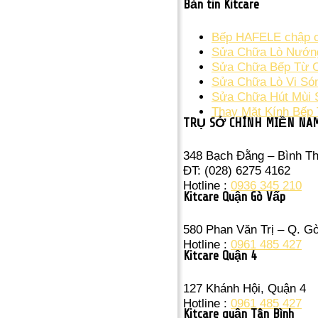
Bản tin Kitcare
Bếp HAFELE chập cầ
Sửa Chữa Lò Nướng
Sửa Chữa Bếp Từ Ch
Sửa Chữa Lò Vi Só
Sửa Chữa Hút Mùi 
Thay Mặt Kính Bếp 
TRỤ SỞ CHÍNH MIỀN NA
348 Bạch Đằng – Bình T
ĐT: (028) 6275 4162
Hotline :
0936 345 210
Kitcare Quận Gò Vấp
580 Phan Văn Trị – Q. G
Hotline :
0961 485 427
Kitcare Quận 4
127 Khánh Hội, Quận 4
Hotline :
0961 485 427
Kitcare quận Tân Bình