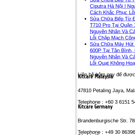
Ciputra Hà Nội | N
Cách Khắc Phục Lỗ
Sửa Chữa Bếp Từ Đ
T710 Pro Tại Quận 1
Nguyên Nhân Và C
Lỗi Chập Mạch Côn
Sửa Chữa Máy Hút 
600P Tại Tân Bình, 
Nguyên Nhân Và C
Lỗi Quạt Không Hoạ
Liên hệ hôm nay để đượ
Kitcare Malaysia
47810 Petaling Jaya, Mal
Telephone : +60 3 6151 
Kitcare Germany
Brandenburgische Str. 78
Telephone : +49 30 8639