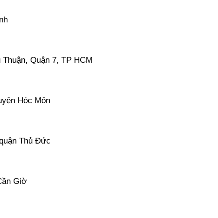
nh
ú Thuận, Quận 7, TP HCM
huyện Hóc Môn
 quận Thủ Đức
Cần Giờ