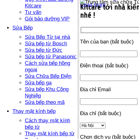
Read more
Kitcare
Kitcare tới nhà kiểm
Tư vấn
nhé !
Gói bảo dưỡng VIP
Sửa Bếp
Sửa Bếp Từ tại nhà
Tên của bạn (bắt buộc)
Sửa bếp từ Bosch
Sửa bếp từ Đức
Sửa bếp từ Panasonic
Cách sửa bếp hồng
Điện thoại (bắt buộc)
ngoại
Sửa Chữa Bếp Điện
Sửa bếp ga
Sửa bếp Khu Công
Địa chỉ Email
Nghiệp
Sửa bếp theo mã
Thay mặt kính bếp
Địa chỉ (bắt buộc)
Cách thay mặt kính
bếp từ
Thay mặt kính bếp từ
Chọn dịch vụ (bắt buộc)