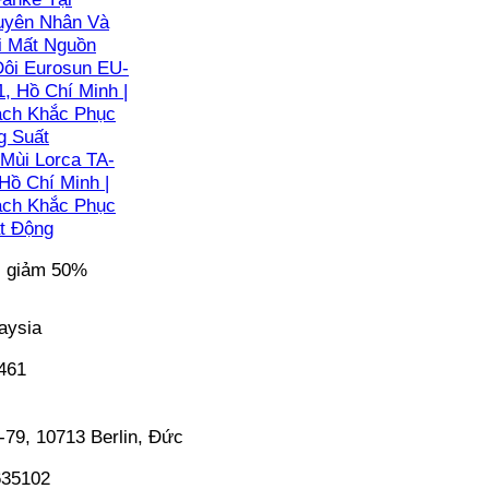
guyên Nhân Và
i Mất Nguồn
ôi Eurosun EU-
, Hồ Chí Minh |
ách Khắc Phục
g Suất
Mùi Lorca TA-
Hồ Chí Minh |
ách Khắc Phục
t Động
c giảm 50%
aysia
5461
-79, 10713 Berlin, Đức
635102