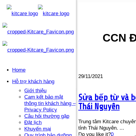
CCN Đ
Home
29/11/2021
Hỗ trợ khách hàng
Giới thiệu
Sửa bếp từ và b
Cam kết bảo mật
thông tin khách hàng –
Thái Nguyên
Privacy Policy
Câu hỏi thường gặp
Trung tâm Kitcare chuyê
Đặt lịch
tỉnh Thái Nguyên. ...
Khuyến mại
Do you like it?
0
Quy trình bảo dưỡng