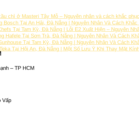
u chì ở Masteri Tây Mỗ – Nguyên nhân và cách khắc phục
 Bosch Tại An Hải, Đà Nẵng | Nguyên Nhân Và Cách Khắc 
efs Tại Tam Kỳ, Đà Nẵng | Lỗi E2 Xuất Hiện – Nguyên Nh
ng Hafele Tại Sơn Trà, Đà Nẵng | Nguyên Nhân Và Cách K
Sunhouse Tại Tam Kỳ, Đà Nẵng | Nguyên Nhân Và Cách Khắ
Teka Tại Hội An, Đà Nẵng | Một Số Lưu Ý Khi Thay Mặt Kín
M
hạnh – TP HCM
ò Vấp