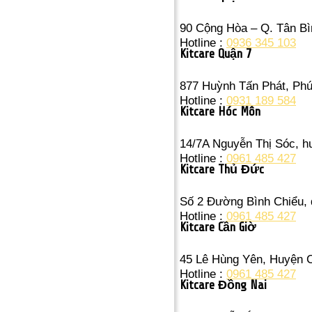
90 Cộng Hòa – Q. Tân Bì
Hotline :
0936 345 103
Kitcare Quận 7
877 Huỳnh Tấn Phát, Ph
Hotline :
0931 189 584
Kitcare Hóc Môn
14/7A Nguyễn Thị Sóc, 
Hotline :
0961 485 427
Kitcare Thủ Đức
Số 2 Đường Bình Chiểu,
Hotline :
0961 485 427
Kitcare Cần Giờ
45 Lê Hùng Yên, Huyện 
Hotline :
0961 485 427
Kitcare Đồng Nai