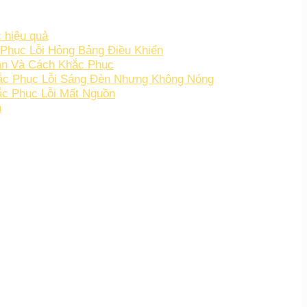
 hiệu quả
Phục Lỗi Hỏng Bảng Điều Khiển
ân Và Cách Khắc Phục
hắc Phục Lỗi Sáng Đèn Nhưng Không Nóng
c Phục Lỗi Mất Nguồn
h