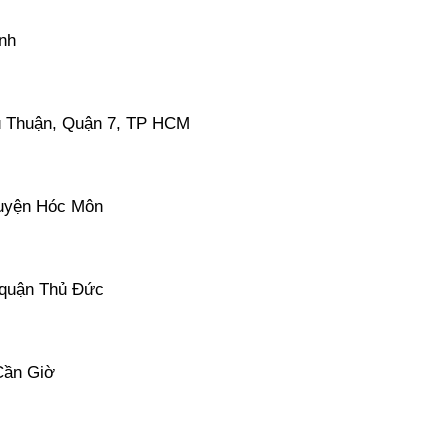
nh
ú Thuận, Quận 7, TP HCM
huyện Hóc Môn
 quận Thủ Đức
Cần Giờ