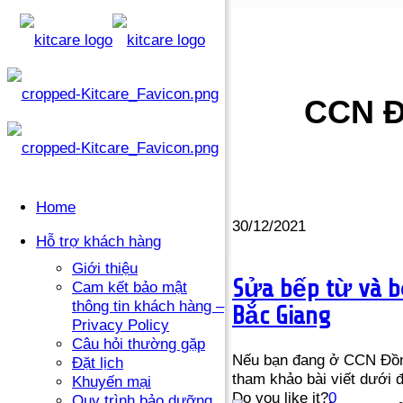
CCN Đ
Home
30/12/2021
Hỗ trợ khách hàng
Giới thiệu
Sửa bếp từ và b
Cam kết bảo mật
thông tin khách hàng –
Bắc Giang
Privacy Policy
Câu hỏi thường gặp
Nếu bạn đang ở CCN Đồng 
Đặt lịch
tham khảo bài viết dưới đ
Khuyến mại
Do you like it?
0
Quy trình bảo dưỡng