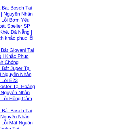
Bát Bosch Tại
 | Nguyên Nhân
 Lỗi Bơm Yếu
át Spelier SP
Khê, Đà Nẵng |
h khắc phục lỗi
Bát Giovani Tại
g | Khắc Phục
nh Chóng
Bát Juger Tại
 | Nguyên Nhân
 Lỗi E23
aster Tại Hoàng
| Nguyên Nhân
 Lỗi Hỏng Cảm
Bát Bosch Tại
| Nguyên Nhân
 Lỗi Mất Nguồn
anke Tại