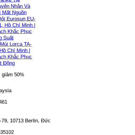
guyên Nhân Và
i Mất Nguồn
ôi Eurosun EU-
, Hồ Chí Minh |
ách Khắc Phục
g Suất
Mùi Lorca TA-
Hồ Chí Minh |
ách Khắc Phục
t Động
c giảm 50%
aysia
5461
-79, 10713 Berlin, Đức
635102