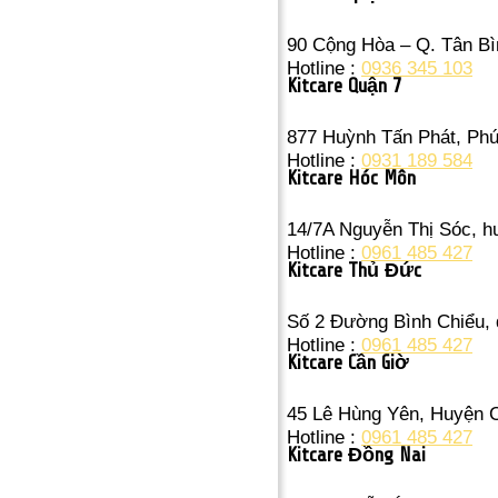
90 Cộng Hòa – Q. Tân Bì
Hotline :
0936 345 103
Kitcare Quận 7
877 Huỳnh Tấn Phát, Ph
Hotline :
0931 189 584
Kitcare Hóc Môn
14/7A Nguyễn Thị Sóc, 
Hotline :
0961 485 427
Kitcare Thủ Đức
Số 2 Đường Bình Chiểu,
Hotline :
0961 485 427
Kitcare Cần Giờ
45 Lê Hùng Yên, Huyện 
Hotline :
0961 485 427
Kitcare Đồng Nai