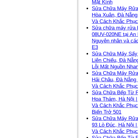
Mặt Kính
Sửa Chữa Máy Rửa 
Hòa Xuân, Đà Nẵng
Và Cách Khắc Phục
Sửa chữa máy rửa b
08UV-020NE tại An 
Nguyên nhân và các
E3
Sửa Chữa Máy Sấy 
Liên Chiểu, Đà Nẵn
Lỗi Mất Nguồn Nha
Sửa Chữa Máy Rửa 
Hải Châu, Đà Nẵng
Và Cách Khắc Phục
Sửa Chữa Bếp Từ F
Hoa Thám, Hà Nội 
Và Cách Khắc Phục
Biến Trở 501
Sửa Chữa Máy Rửa 
93 Lò Đúc, Hà Nội 
Và Cách Khắc Phục
Sửa Chữa Bếp Từ F