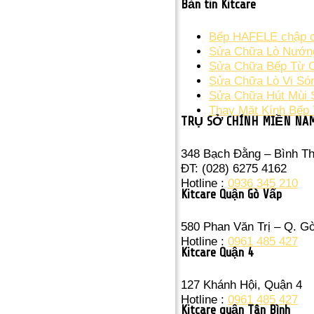
Bản tin Kitcare
Bếp HAFELE chập cầ
Sửa Chữa Lò Nướng
Sửa Chữa Bếp Từ Ch
Sửa Chữa Lò Vi Só
Sửa Chữa Hút Mùi 
Thay Mặt Kính Bếp 
TRỤ SỞ CHÍNH MIỀN NA
348 Bạch Đằng – Bình T
ĐT: (028) 6275 4162
Hotline :
0936 345 210
Kitcare Quận Gò Vấp
580 Phan Văn Trị – Q. G
Hotline :
0961 485 427
Kitcare Quận 4
127 Khánh Hội, Quận 4
Hotline :
0961 485 427
Kitcare quận Tân Bình