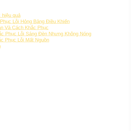
 hiệu quả
Phục Lỗi Hỏng Bảng Điều Khiển
ân Và Cách Khắc Phục
hắc Phục Lỗi Sáng Đèn Nhưng Không Nóng
c Phục Lỗi Mất Nguồn
h