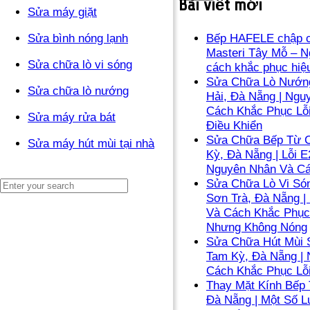
Bài viết mới
Sửa máy giặt
Sửa bình nóng lạnh
Bếp HAFELE chập c
Masteri Tây Mỗ – N
Sửa chữa lò vi sóng
cách khắc phục hiệ
Sửa Chữa Lò Nướng
Sửa chữa lò nướng
Hải, Đà Nẵng | Ngu
Cách Khắc Phục Lỗ
Sửa máy rửa bát
Điều Khiển
Sửa Chữa Bếp Từ C
Sửa máy hút mùi tại nhà
Kỳ, Đà Nẵng | Lỗi E
Nguyên Nhân Và C
Sửa Chữa Lò Vi Són
Sơn Trà, Đà Nẵng |
Và Cách Khắc Phục
Nhưng Không Nóng
Sửa Chữa Hút Mùi 
Tam Kỳ, Đà Nẵng |
Cách Khắc Phục Lỗ
Thay Mặt Kính Bếp 
Đà Nẵng | Một Số L