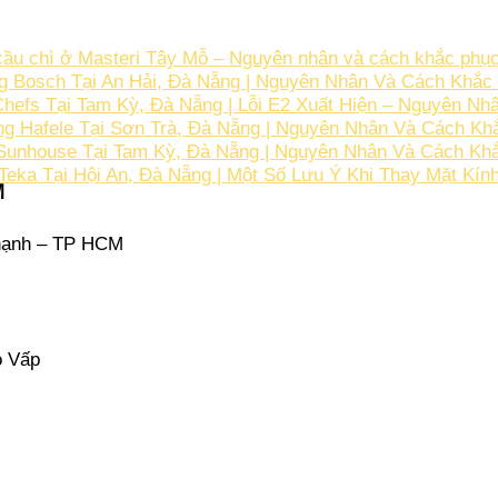
u chì ở Masteri Tây Mỗ – Nguyên nhân và cách khắc phục
 Bosch Tại An Hải, Đà Nẵng | Nguyên Nhân Và Cách Khắc 
efs Tại Tam Kỳ, Đà Nẵng | Lỗi E2 Xuất Hiện – Nguyên Nh
ng Hafele Tại Sơn Trà, Đà Nẵng | Nguyên Nhân Và Cách K
Sunhouse Tại Tam Kỳ, Đà Nẵng | Nguyên Nhân Và Cách Khắ
Teka Tại Hội An, Đà Nẵng | Một Số Lưu Ý Khi Thay Mặt Kín
M
hạnh – TP HCM
ò Vấp