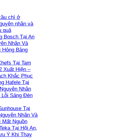
ầu chì ở
guyên nhân và
u quả
 Bosch Tại An
yên Nhân Và
i Hỏng Bảng
hefs Tại Tam
2 Xuất Hiện –
ách Khắc Phục
g Hafele Tại
 Nguyên Nhân
 Lỗi Sáng Đèn
Sunhouse Tại
 Nguyên Nhân Và
i Mất Nguồn
Teka Tại Hội An,
ưu Ý Khi Thay