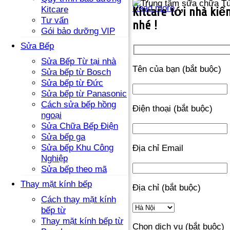
Read more
Kitcare
Kitcare tới nhà kiểm
Tư vấn
nhé !
Gói bảo dưỡng VIP
Sửa Bếp
Sửa Bếp Từ tại nhà
Tên của bạn (bắt buộc)
Sửa bếp từ Bosch
Sửa bếp từ Đức
Sửa bếp từ Panasonic
Cách sửa bếp hồng
Điện thoại (bắt buộc)
ngoại
Sửa Chữa Bếp Điện
Sửa bếp ga
Sửa bếp Khu Công
Địa chỉ Email
Nghiệp
Sửa bếp theo mã
Thay mặt kính bếp
Địa chỉ (bắt buộc)
Cách thay mặt kính
bếp từ
Thay mặt kính bếp từ
Chọn dịch vụ (bắt buộc)