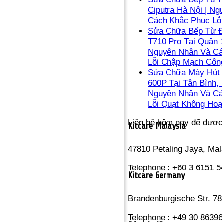
Ciputra Hà Nội | N
Cách Khắc Phục Lỗ
Sửa Chữa Bếp Từ Đ
T710 Pro Tại Quận 1
Nguyên Nhân Và C
Lỗi Chập Mạch Côn
Sửa Chữa Máy Hút 
600P Tại Tân Bình, 
Nguyên Nhân Và C
Lỗi Quạt Không Hoạ
Liên hệ hôm nay để đượ
Kitcare Malaysia
47810 Petaling Jaya, Mal
Telephone : +60 3 6151 
Kitcare Germany
Brandenburgische Str. 78
Telephone : +49 30 8639