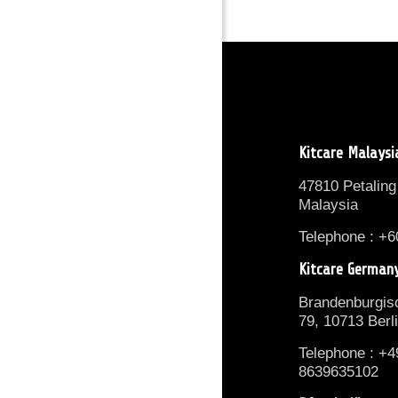
Kitcare Malaysi
47810 Petaling
Malaysia
Telephone : +6
Kitcare German
Brandenburgisc
79, 10713 Berl
Telephone : +4
8639635102