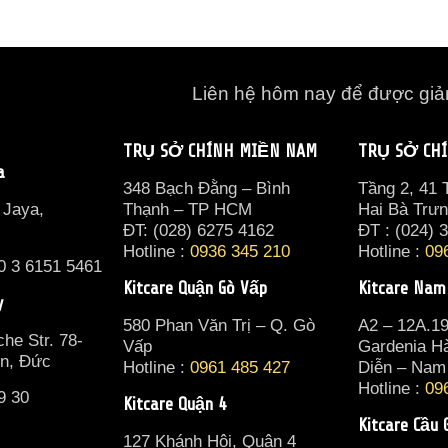
Liên hệ hôm nay để được gi
TRỤ SỞ CHÍNH MIỀN NAM
TRỤ SỞ CH
a
348 Bạch Đằng – Bình
Tầng 2, 41
 Jaya,
Thạnh – TP HCM
Hai Bà Trư
ĐT: (028) 6275 4162
ĐT : (024) 
Hotline :
0936 345 210
Hotline :
09
0 3 6151 5461
Kitcare Quận Gò Vấp
Kitcare Nam
y
580 Phan Văn Trị – Q. Gò
A2 – 12A.1
he Str. 78-
Vấp
Gardenia H
in, Đức
Hotline :
0961 485 427
Diễn – Nam
Hotline :
09
9 30
Kitcare Quận 4
Kitcare Cầu 
127 Khánh Hội, Quận 4