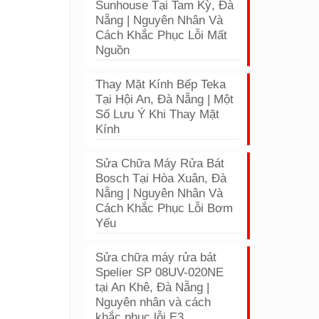
Sunhouse Tại Tam Kỳ, Đà
Nẵng | Nguyên Nhân Và
Cách Khắc Phục Lỗi Mất
Nguồn
Thay Mặt Kính Bếp Teka
Tại Hội An, Đà Nẵng | Một
Số Lưu Ý Khi Thay Mặt
Kính
Sửa Chữa Máy Rửa Bát
Bosch Tại Hòa Xuân, Đà
Nẵng | Nguyên Nhân Và
Cách Khắc Phục Lỗi Bơm
Yếu
Sửa chữa máy rửa bát
Spelier SP 08UV-020NE
tại An Khê, Đà Nẵng |
Nguyên nhân và cách
khắc phục lỗi E3