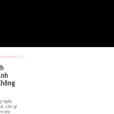
nh
ạnh
 Không
g ngày
iá, còn gì
ơn khi