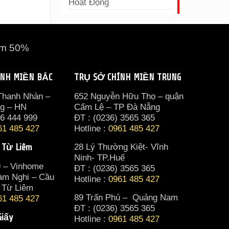
Hoạt Động
ảm 50%
ÍNH MIỀN BẮC
TRỤ SỞ CHÍNH MIỀN TRUNG
 Thanh Nhàn –
652 Nguyễn Hữu Thọ – quận
ng – HN
Cẩm Lệ – TP Đà Nẵng
36 444 999
ĐT : (0236) 3565 365‬
61 485 427
Hotline :
0961 485 427
 Từ Liêm
28 Lý Thường Kiệt- Vĩnh
Ninh- TP.Huế
9 – Vinhome
ĐT : (0236) 3565 365‬
àm Nghi – Cầu
Hotline :
0961 485 427
 Từ Liêm
89 Trấn Phú – Quảng Nam
61 485 427
ĐT : (0236) 3565 365‬
Giấy
Hotline :
0961 485 427