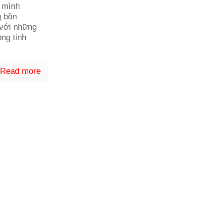
 mình
g bồn
với những
ng tinh
Read more