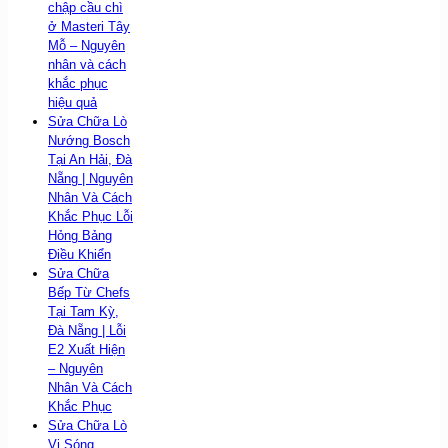
chập cầu chì
ở Masteri Tây
Mỗ – Nguyên
nhân và cách
khắc phục
hiệu quả
Sửa Chữa Lò
Nướng Bosch
Tại An Hải, Đà
Nẵng | Nguyên
Nhân Và Cách
Khắc Phục Lỗi
Hỏng Bảng
Điều Khiển
Sửa Chữa
Bếp Từ Chefs
Tại Tam Kỳ,
Đà Nẵng | Lỗi
E2 Xuất Hiện
– Nguyên
Nhân Và Cách
Khắc Phục
Sửa Chữa Lò
Vi Sóng