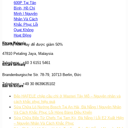
600P Tại Tân
Bình, Hồ Chí
Minh | Nguyên
Nhân Và Cách
Khắc Phục Lỗi
Quạt Không
Hoạt Động
Kitcare Malaysia
Liên hệ hôm nay để được giảm 50%
47810 Petaling Jaya, Malaysia
Telephone : +60 3 6151 5461
Kitcare Germany
Brandenburgische Str. 78-79, 10713 Berlin, Đức
Telephone : +49 30 8639635102
Bản tin Kitcare
Bếp HAFELE chập cầu chì ở Masteri Tây Mỗ – Nguyên nhân và
cách khắc phục hiệu quả
Sửa Chữa Lò Nướng Bosch Tại An Hải, Đà Nẵng | Nguyên Nhân
Và Cách Khắc Phục Lỗi Hỏng Bảng Điều Khiển
Sửa Chữa Bếp Từ Chefs Tại Tam Kỳ, Đà Nẵng | Lỗi E2 Xuất Hiện
– Nguyên Nhân Và Cách Khắc Phục