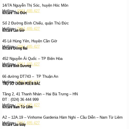
14/7A Nguyễn Thị Sóc, huyện Hóc Môn
Hotline :
0961 485 427
Kitcare Thủ Đức
Số 2 Đường Bình Chiểu, quận Thủ Đức
Hotline :
0961 485 427
Kitcare Cần Giờ
45 Lê Hùng Yên, Huyện Cần Giờ
Hotline :
0961 485 427
Kitcare Đồng Nai
452 Nguyễn Ái Quốc – TP Biên Hòa
Hotline :
0961 485 427
Kitcare Bình Dương
66 đường DT743 – TP Thuận An
Hotline :
0961 485 427
TRỤ SỞ CHÍNH MIỀN BẮC
Tầng 2, 41 Thanh Nhàn – Hai Bà Trưng – HN
ĐT : (024) 36 444 999
Hotline :
0961 485 427
Kitcare Nam Từ Liêm
A2 – 12A.19 – Vinhome Gardenia Hàm Nghi – Cầu Diễn – Nam Từ Liêm
Hotline :
0961 485 427
Kitcare Cầu Giấy