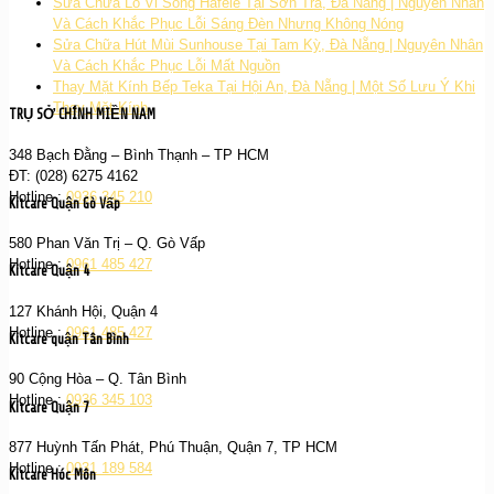
Sửa Chữa Lò Vi Sóng Hafele Tại Sơn Trà, Đà Nẵng | Nguyên Nhân
Và Cách Khắc Phục Lỗi Sáng Đèn Nhưng Không Nóng
Sửa Chữa Hút Mùi Sunhouse Tại Tam Kỳ, Đà Nẵng | Nguyên Nhân
Và Cách Khắc Phục Lỗi Mất Nguồn
Thay Mặt Kính Bếp Teka Tại Hội An, Đà Nẵng | Một Số Lưu Ý Khi
Thay Mặt Kính
TRỤ SỞ CHÍNH MIỀN NAM
348 Bạch Đằng – Bình Thạnh – TP HCM
ĐT: (028) 6275 4162
Hotline :
0936 345 210
Kitcare Quận Gò Vấp
580 Phan Văn Trị – Q. Gò Vấp
Hotline :
0961 485 427
Kitcare Quận 4
127 Khánh Hội, Quận 4
Hotline :
0961 485 427
Kitcare quận Tân Bình
90 Cộng Hòa – Q. Tân Bình
Hotline :
0936 345 103
Kitcare Quận 7
877 Huỳnh Tấn Phát, Phú Thuận, Quận 7, TP HCM
Hotline :
0931 189 584
Kitcare Hóc Môn