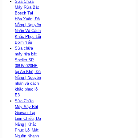
Sửa Chữa
Máy Rửa Bát
Bosch Tại
Hòa Xuân, Đà
Nẵng | Nguyên
Nhân Và Cách
Khắc Phục Lỗi
Bơm Yếu
Sửa chữa
máy rửa bát
Spelier SP
08UV-020NE
tại An Khê, Đà
Nẵng | Nguyên
nhân và cách
khắc phục lỗi
E3
Sửa Chữa
Máy Sấy Bát
Giovani Tại
Liên Chiểu, Đà
Nẵng | Khắc
Phục Lỗi Mất
Nguồn Nhanh