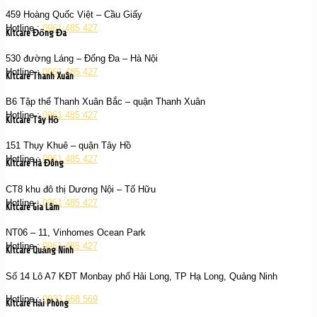
459 Hoàng Quốc Việt – Cầu Giấy
Hotline :
0961 485 427
Kitcare Đống Đa
530 đường Láng – Đống Đa – Hà Nội
Hotline :
0961 485 427
Kitcare Thanh Xuân
B6 Tập thể Thanh Xuân Bắc – quận Thanh Xuân
Hotline :
0961 485 427
Kitcare Tây Hồ
151 Thụy Khuê – quận Tây Hồ
Hotline :
0961 485 427
Kitcare Hà Đông
CT8 khu đô thị Dương Nội – Tố Hữu
Hotline :
0961 485 427
Kitcare Gia Lâm
NT06 – 11, Vinhomes Ocean Park
Hotline :
0961 485 427
Kitcare Quảng Ninh
Số 14 Lô A7 KĐT Monbay phố Hải Long, TP Hạ Long, Quảng Ninh
Hotline :
0933 668 569
Kitcare Hải Phòng