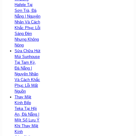
Hafele Tại
Sơn Trà, Đà
Nẵng | Nguyên
Nhân Và Cách
Khắc Phục Lỗi
Sáng Đèn
Nhưng Không
Nóng
Sửa Chữa Hút
Mùi Sunhouse
Tại Tam Kỳ,
Đà Nẵng |
Nguyên Nhân
Và Cách Khắc
Phục Lỗi Mất
Nguồn
Thay Mặt
Kính Bếp
Teka Tại Hội
An, Đà Nẵng |
Một Số Lưu Ý
Khi Thay Mặt
Kính