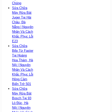
Chóng
Sửa Chữa
Máy Rửa Bát
Juger Tại Hải
Châu, Đà
Nẵng | Nguyên
Nhân Và Cách
Khắc Phục Lỗi
E23
Sửa Chữa
Bếp Từ Faster
Tại Hoàng
Hoa Thám, Hà
Nội | Nguyên
Nhân Và Cách
Khắc Phục Lỗi
Hỏng Cảm
Biến Trở 501
Sửa Chữa
Máy Rửa Bát
Bosch Tại 93
Lò Đúc, Hà
Nội | Nguyên