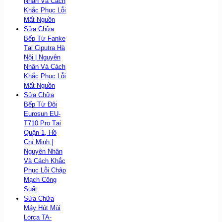
Nhân Và Cách
Khắc Phục Lỗi
Mất Nguồn
Sửa Chữa
Bếp Từ Fanke
Tại Ciputra Hà
Nội | Nguyên
Nhân Và Cách
Khắc Phục Lỗi
Mất Nguồn
Sửa Chữa
Bếp Từ Đôi
Eurosun EU-
T710 Pro Tại
Quận 1, Hồ
Chí Minh |
Nguyên Nhân
Và Cách Khắc
Phục Lỗi Chập
Mạch Công
Suất
Sửa Chữa
Máy Hút Mùi
Lorca TA-