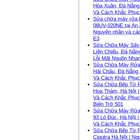
Hòa Xuân, Đà Nẵng
Và Cách Khắc Phục
Sửa chữa máy rửa b
08UV-020NE tại An 
Nguyên nhân và các
E3
Sửa Chữa Máy Sấy 
Liên Chiểu, Đà Nẵn
Lỗi Mất Nguồn Nha
Sửa Chữa Máy Rửa 
Hải Châu, Đà Nẵng
Và Cách Khắc Phục
Sửa Chữa Bếp Từ F
Hoa Thám, Hà Nội 
Và Cách Khắc Phục
Biến Trở 501
Sửa Chữa Máy Rửa 
93 Lò Đúc, Hà Nội 
Và Cách Khắc Phục
Sửa Chữa Bếp Từ F
Ciputra Hà Nội | N