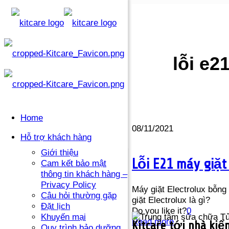
lỗi e2
Home
08/11/2021
Hỗ trợ khách hàng
Giới thiệu
Lỗi E21 máy giặt
Cam kết bảo mật
thông tin khách hàng –
Privacy Policy
Máy giặt Electrolux bỗng
Câu hỏi thường gặp
giặt Electrolux là gì?
Đặt lịch
Do you like it?
0
Khuyến mại
Read more
Kitcare tới nhà kiểm
Quy trình bảo dưỡng