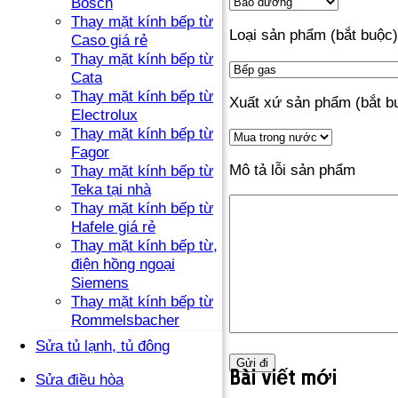
Bosch
Thay mặt kính bếp từ
Loại sản phẩm (bắt buộc)
Caso giá rẻ
Thay mặt kính bếp từ
Cata
Thay mặt kính bếp từ
Xuất xứ sản phẩm (bắt b
Electrolux
Thay mặt kính bếp từ
Fagor
Mô tả lỗi sản phẩm
Thay mặt kính bếp từ
Teka tại nhà
Thay mặt kính bếp từ
Hafele giá rẻ
Thay mặt kính bếp từ,
điện hồng ngoại
Siemens
Thay mặt kính bếp từ
Rommelsbacher
Sửa tủ lạnh, tủ đông
Bài viết mới
Sửa điều hòa