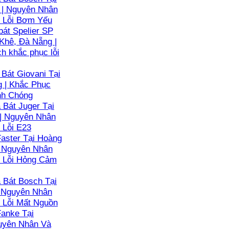
 | Nguyên Nhân
 Lỗi Bơm Yếu
át Spelier SP
Khê, Đà Nẵng |
h khắc phục lỗi
Bát Giovani Tại
g | Khắc Phục
nh Chóng
Bát Juger Tại
 | Nguyên Nhân
 Lỗi E23
aster Tại Hoàng
| Nguyên Nhân
 Lỗi Hỏng Cảm
Bát Bosch Tại
| Nguyên Nhân
 Lỗi Mất Nguồn
anke Tại
guyên Nhân Và