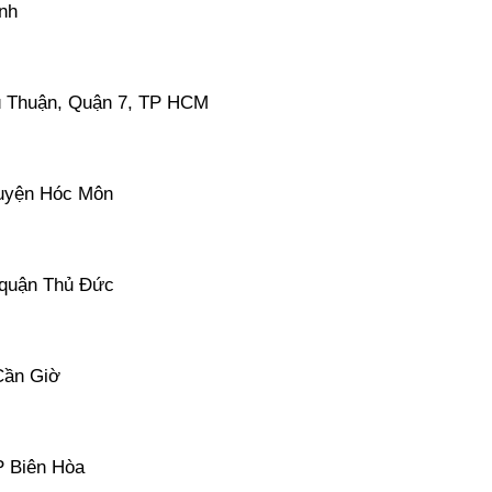
nh
ú Thuận, Quận 7, TP HCM
huyện Hóc Môn
 quận Thủ Đức
Cần Giờ
P Biên Hòa