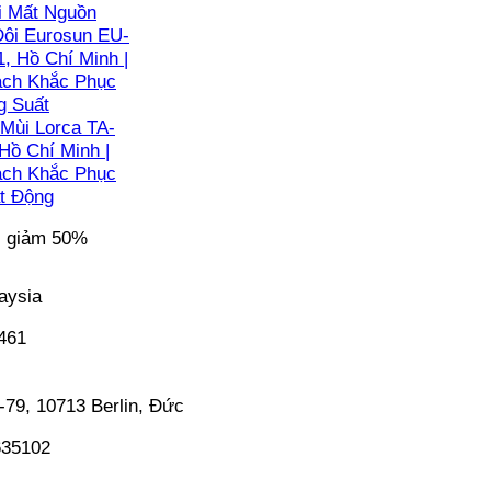
i Mất Nguồn
ôi Eurosun EU-
, Hồ Chí Minh |
ách Khắc Phục
g Suất
Mùi Lorca TA-
Hồ Chí Minh |
ách Khắc Phục
t Động
c giảm 50%
aysia
5461
-79, 10713 Berlin, Đức
635102