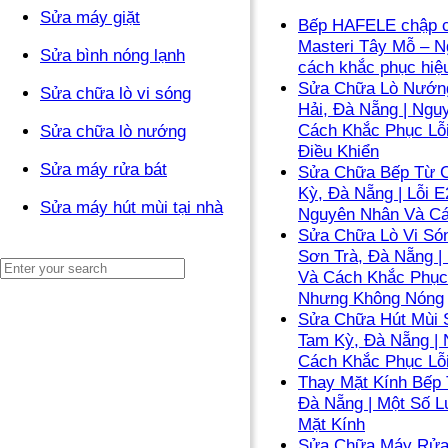
Sửa máy giặt
Bếp HAFELE chập c
Masteri Tây Mỗ – N
Sửa bình nóng lạnh
cách khắc phục hiệ
Sửa Chữa Lò Nướng
Sửa chữa lò vi sóng
Hải, Đà Nẵng | Ngu
Cách Khắc Phục Lỗ
Sửa chữa lò nướng
Điều Khiển
Sửa máy rửa bát
Sửa Chữa Bếp Từ C
Kỳ, Đà Nẵng | Lỗi E
Sửa máy hút mùi tại nhà
Nguyên Nhân Và C
Sửa Chữa Lò Vi Són
Sơn Trà, Đà Nẵng |
Và Cách Khắc Phục
Nhưng Không Nóng
Sửa Chữa Hút Mùi 
Tam Kỳ, Đà Nẵng |
Cách Khắc Phục Lỗ
Thay Mặt Kính Bếp 
Đà Nẵng | Một Số L
Mặt Kính
Sửa Chữa Máy Rửa 