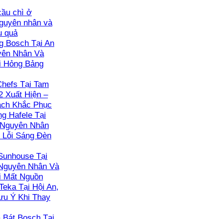
ầu chì ở
guyên nhân và
u quả
 Bosch Tại An
yên Nhân Và
i Hỏng Bảng
hefs Tại Tam
2 Xuất Hiện –
ách Khắc Phục
g Hafele Tại
 Nguyên Nhân
 Lỗi Sáng Đèn
Sunhouse Tại
 Nguyên Nhân Và
i Mất Nguồn
Teka Tại Hội An,
ưu Ý Khi Thay
Bát Bosch Tại