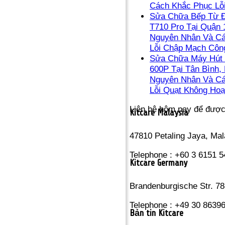
Cách Khắc Phục Lỗ
Sửa Chữa Bếp Từ Đ
T710 Pro Tại Quận 1
Nguyên Nhân Và C
Lỗi Chập Mạch Côn
Sửa Chữa Máy Hút 
600P Tại Tân Bình, 
Nguyên Nhân Và C
Lỗi Quạt Không Hoạ
Liên hệ hôm nay để đượ
Kitcare Malaysia
47810 Petaling Jaya, Mal
Telephone : +60 3 6151 
Kitcare Germany
Brandenburgische Str. 78
Telephone : +49 30 8639
Bản tin Kitcare