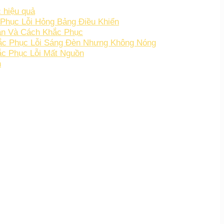
 hiệu quả
Phục Lỗi Hỏng Bảng Điều Khiển
ân Và Cách Khắc Phục
hắc Phục Lỗi Sáng Đèn Nhưng Không Nóng
c Phục Lỗi Mất Nguồn
h