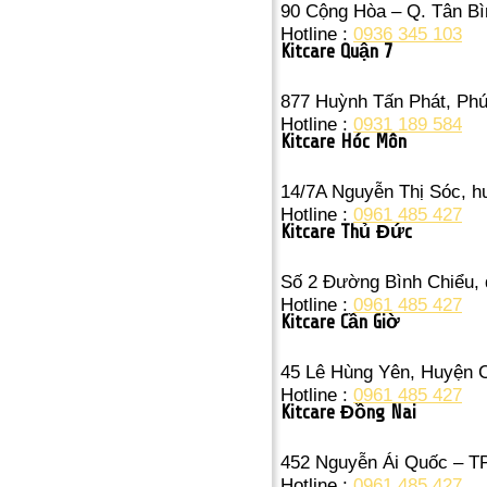
90 Cộng Hòa – Q. Tân Bì
Hotline :
0936 345 103
Kitcare Quận 7
877 Huỳnh Tấn Phát, Ph
Hotline :
0931 189 584
Kitcare Hóc Môn
14/7A Nguyễn Thị Sóc, 
Hotline :
0961 485 427
Kitcare Thủ Đức
Số 2 Đường Bình Chiểu,
Hotline :
0961 485 427
Kitcare Cần Giờ
45 Lê Hùng Yên, Huyện 
Hotline :
0961 485 427
Kitcare Đồng Nai
452 Nguyễn Ái Quốc – T
Hotline :
0961 485 427