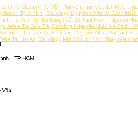
u chì ở Masteri Tây Mỗ – Nguyên nhân và cách khắc phục
 Bosch Tại An Hải, Đà Nẵng | Nguyên Nhân Và Cách Khắc 
efs Tại Tam Kỳ, Đà Nẵng | Lỗi E2 Xuất Hiện – Nguyên Nh
ng Hafele Tại Sơn Trà, Đà Nẵng | Nguyên Nhân Và Cách K
Sunhouse Tại Tam Kỳ, Đà Nẵng | Nguyên Nhân Và Cách Khắ
Teka Tại Hội An, Đà Nẵng | Một Số Lưu Ý Khi Thay Mặt Kín
M
hạnh – TP HCM
ò Vấp