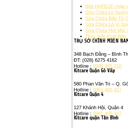
Bếp HAFELE chập cầ
Sửa Chữa Lò Nướng
Sửa Chữa Bếp Từ Ch
Sửa Chữa Lò Vi Só
Sửa Chữa Hút Mùi 
Thay Mặt Kính Bếp 
TRỤ SỞ CHÍNH MIỀN NA
348 Bạch Đằng – Bình T
ĐT: (028) 6275 4162
Hotline :
0936 345 210
Kitcare Quận Gò Vấp
580 Phan Văn Trị – Q. G
Hotline :
0961 485 427
Kitcare Quận 4
127 Khánh Hội, Quận 4
Hotline :
0961 485 427
Kitcare quận Tân Bình