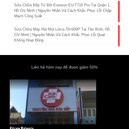
Sửa Chữa Bếp Từ Đôi Eurosun EU-T710 Pro Tại Quận 1,
Hồ Chí Minh | Nguyên Nhân Và Cách Khắc Phục Lỗi Chập
Mạch Công Suất
Sửa Chữa Máy Hút Mùi Lorca TA-600P Tại Tân Bình, Hồ
Chí Minh | Nguyên Nhân Và Cách Khắc Phục Lỗi Quạt
Không Hoạt Động
Liên hệ hôm nay để được giảm 50%
Kitcare Malaysia