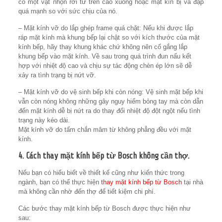
có một vật nhọn rơi từ trên cao xuống hoặc mặt kín bị va đập
quá mạnh so với sức chịu của nó.
– Mặt kính vỡ do lắp ghép frame quá chặt: Nếu khi được lắp
ráp mặt kính mà khung bếp lại chật so với kích thước của mặt
kính bếp, hãy thay khung khác chứ không nên cố gắng lắp
khung bếp vào mặt kính. Về sau trong quá trình đun nấu kết
hợp với nhiệt độ cao và chịu sự tác động chèn ép lớn sẽ dễ
xảy ra tình trạng bị nứt vỡ.
– Mặt kính vỡ do vệ sinh bếp khi còn nóng: Vệ sinh mặt bếp khi
vẫn còn nóng không những gây nguy hiểm bỏng tay mà còn dẫn
đến mặt kính dễ bị nứt ra do thay đổi nhiệt độ đột ngột nếu tình
trạng này kéo dài.
Mặt kính vỡ do tấm chắn mâm từ không phẳng đều với mặt
kính.
4. Cách thay mặt kính bếp từ Bosch không cần thợ.
Nếu bạn có hiểu biết về thiết kế cũng như kiến thức trong
ngành, bạn có thể thực hiện
thay mặt kính bếp từ Bosch
tại nhà
mà không cần nhờ đến thợ để tiết kiệm chi phí.
Các bước thay mặt kính bếp từ Bosch được thực hiện như
sau: