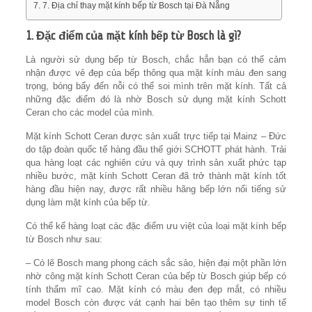
7. Địa chỉ thay mặt kính bếp từ Bosch tại Đà Nẵng
1. Đặc điểm của mặt kính bếp từ Bosch là gì?
Là người sử dụng bếp từ Bosch, chắc hẳn bạn có thể cảm
nhận được vẻ đẹp của bếp thông qua mặt kính màu đen sang
trọng, bóng bẩy đến nỗi có thể soi mình trên mặt kính. Tất cả
những đặc điểm đó là nhờ Bosch sử dụng mặt kính Schott
Ceran cho các model của mình.
Mặt kính Schott Ceran được sản xuất trực tiếp tại Mainz – Đức
do tập đoàn quốc tế hàng đầu thế giới SCHOTT phát hành. Trải
qua hàng loạt các nghiên cứu và quy trình sản xuất phức tạp
nhiều bước, mặt kính Schott Ceran đã trở thành mặt kính tốt
hàng đầu hiện nay, được rất nhiều hãng bếp lớn nổi tiếng sử
dụng làm mặt kính của bếp từ.
Có thể kể hàng loạt các đặc điểm ưu việt của loại mặt kính bếp
từ Bosch như sau:
– Có lẽ Bosch mang phong cách sắc sảo, hiện đại một phần lớn
nhờ công mặt kính Schott Ceran của bếp từ Bosch giúp bếp có
tính thẩm mĩ cao. Mặt kính có màu đen đẹp mắt, có nhiều
model Bosch còn được vát cạnh hai bên tạo thêm sự tinh tế