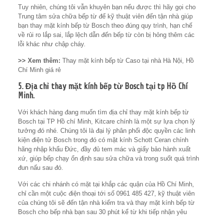
Tuy nhiên, chúng tôi vẫn khuyên bạn nếu được thì hãy gọi cho
Trung tâm sửa chữa bếp từ để kỹ thuật viên đến tận nhà giúp
bạn thay mặt kính bếp từ Bosch theo đúng quy trình, hạn chế
về rủi ro lắp sai, lắp lệch dẫn đến bếp từ còn bị hỏng thêm các
lỗi khác như chập cháy.
>> Xem thêm:
Thay mặt kính bếp từ Caso tại nhà Hà Nội, Hồ
Chí Minh giá rẻ
5. Địa chỉ thay mặt kính bếp từ Bosch tại tp Hồ Chí
Minh.
Với khách hàng đang muốn tìm địa chỉ thay mặt kính bếp từ
Bosch tại TP Hồ chí Minh, Kitcare chính là một sự lựa chọn lý
tưởng đó nhé. Chúng tôi là đại lý phân phối độc quyền các linh
kiện điện tử Bosch trong đó có mặt kính Schott Ceran chính
hãng nhập khẩu Đức, đầy đủ tem mác và giấy bảo hành xuất
xứ, giúp bếp chạy ổn định sau sửa chữa và trong suốt quá trình
đun nấu sau đó.
Với các chi nhánh có mặt tại khắp các quận của Hồ Chí Minh,
chỉ cần một cuộc điện thoại tới số 0961 485 427, kỹ thuật viên
của chúng tôi sẽ đến tận nhà kiểm tra và thay mặt kính bếp từ
Bosch cho bếp nhà bạn sau 30 phút kể từ khi tiếp nhận yêu