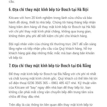
cầu.
6. Địa chỉ thay mặt kính bếp từ Bosch tại Hà Nội
Kitcare với hơn 20 kinh nghiệm trong lành sửa chữa và bảo
hành đồ dùng, thiết bị nhà bếp. Chúng tôi hàng tháng tiếp nhận
hàng trăm đơn hàng về thay mặt kính bếp từ Bosch tại Hà Nội
với chi phí thay mặt kính phải chăng, không qua trung gian,
không thêm phụ phí để tiết kiệm chi phí cho khách hàng.
Đội ngũ nhân viên của chúng tôi thường trực 24/7 để sẵn sàng
lắng nghe và tiếp nhận yêu cầu của Quý khách hàng, hỗ trợ
khách hàng giải đáp những thắc mắc mà bạn đang băn khoăn
về bếp từ.
7. Địa chỉ thay mặt kính bếp từ Bosch tại Đà Nẵng
Để thay mặt kính bếp từ Bosch tại Đà Nẵng với chi phí rẻ nhất
và chất lượng mặt kính chính gốc, Quý khách có thể liên hệ tới
số điện thoại 0236 3565 365‬ – 0961 485 427 nhé. Kỹ thuật viên
của Kitcare sẽ “bay” ngay đến nhà bạn để thay bếp từ, bạn
không cần phải mất công vận chuyển bếp đến trung tâm sửa
chữa để thay đâu nhé.
Trên đây là các thông tin liên quan đến thay mặt kính bếp từ