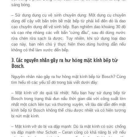
sáng bóng.
– Sử dụng dụng cụ vệ sinh chuyên dụng: Một dụng cụ chuyên
dùng để cậy vết bẩn trên bề mặt bếp từ phải kể đến đó là dao
cạo chuyên dụng để vệ sinh bếp. Bạn nghiêm dao khoảng 30 độ
và cạo nhẹ nhàng các vết bẩn “cứng đầu”, sau đó dùng nước
rửa chén rửa sạch là được. Tuy nhiên, khi sử dụng loại dao
cạo này, bạn nên chú ý thực hiện theo đúng hướng dẫn nếu
không có thể làm xước đến bếp.
3. Các nguyên nhân gây ra hư hỏng mặt kính bếp từ
Bosch.
Nguyên nhân nào gây ra hư hỏng mặt kính bếp từ Bosch? Cùng
tìm hiểu rõ các yếu tố đó trong bài viết dưới đây:
– Mặt kính vỡ do quá tải nhiệt: Nếu bạn hay sử dụng bếp từ
Bosch trong trạng thái đun nấu thời gian dài với công suất lớn
nhất một cách liên tục và thường xuyên, về lâu dài dẫn đến mặt
kính bếp từ Bosch không thể chịu được nhiệt và có hiện tượng
bị nứt mặt kính.
– Mặt kính vỡ do bị va đập mạnh: Dù là mặt kính có sức chống
va đập mạnh như Schott – Ceran cũng có khả năng bị vỡ nếu