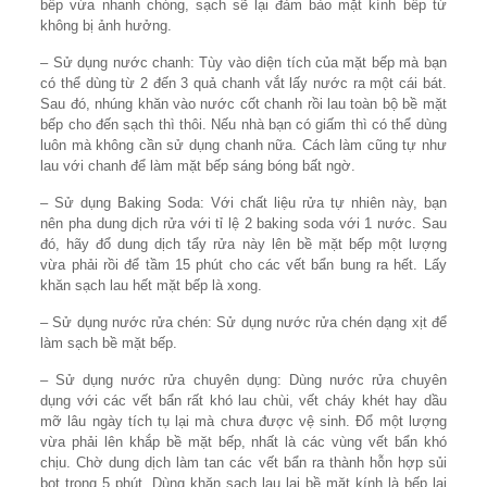
bếp vừa nhanh chóng, sạch sẽ lại đảm bảo mặt kính bếp từ
không bị ảnh hưởng.
– Sử dụng nước chanh: Tùy vào diện tích của mặt bếp mà bạn
có thể dùng từ 2 đến 3 quả chanh vắt lấy nước ra một cái bát.
Sau đó, nhúng khăn vào nước cốt chanh rồi lau toàn bộ bề mặt
bếp cho đến sạch thì thôi. Nếu nhà bạn có giấm thì có thể dùng
luôn mà không cần sử dụng chanh nữa. Cách làm cũng tự như
lau với chanh để làm mặt bếp sáng bóng bất ngờ.
– Sử dụng Baking Soda: Với chất liệu rửa tự nhiên này, bạn
nên pha dung dịch rửa với tỉ lệ 2 baking soda với 1 nước. Sau
đó, hãy đổ dung dịch tẩy rửa này lên bề mặt bếp một lượng
vừa phải rồi để tầm 15 phút cho các vết bẩn bung ra hết. Lấy
khăn sạch lau hết mặt bếp là xong.
– Sử dụng nước rửa chén: Sử dụng nước rửa chén dạng xịt để
làm sạch bề mặt bếp.
– Sử dụng nước rửa chuyên dụng: Dùng nước rửa chuyên
dụng với các vết bẩn rất khó lau chùi, vết cháy khét hay dầu
mỡ lâu ngày tích tụ lại mà chưa được vệ sinh. Đổ một lượng
vừa phải lên khắp bề mặt bếp, nhất là các vùng vết bẩn khó
chịu. Chờ dung dịch làm tan các vết bẩn ra thành hỗn hợp sủi
bọt trong 5 phút. Dùng khăn sạch lau lại bề mặt kính là bếp lại