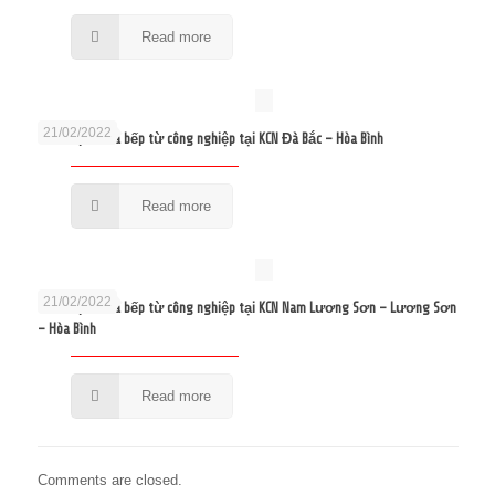
Read more
21/02/2022
Sửa bếp từ và bếp từ công nghiệp tại KCN Đà Bắc – Hòa Bình
Read more
21/02/2022
Sửa bếp từ và bếp từ công nghiệp tại KCN Nam Lương Sơn – Lương Sơn
– Hòa Bình
Read more
Comments are closed.