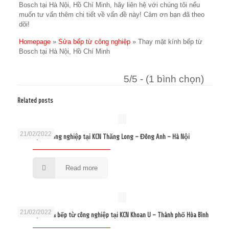
Bosch tại Hà Nội, Hồ Chí Minh, hãy liên hệ với chúng tôi nếu
muốn tư vấn thêm chi tiết về vấn đề này! Cảm ơn bạn đã theo
dõi!
Homepage
»
Sửa bếp từ công nghiệp
»
Thay mặt kính bếp từ
Bosch tại Hà Nội, Hồ Chí Minh
5/5 - (1 bình chọn)
Related posts
21/02/2022
Sửa bếp từ công nghiệp tại KCN Thăng Long – Đông Anh – Hà Nội
Read more
21/02/2022
Sửa bếp từ và bếp từ công nghiệp tại KCN Khoan U – Thành phố Hòa Bình