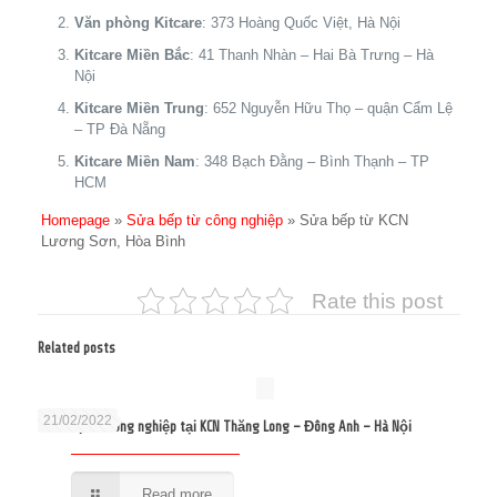
Văn phòng Kitcare
: 373 Hoàng Quốc Việt, Hà Nội
Kitcare Miền Bắc
: 41 Thanh Nhàn – Hai Bà Trưng – Hà
Nội
Kitcare Miền Trung
: 652 Nguyễn Hữu Thọ – quận Cẩm Lệ
– TP Đà Nẵng
Kitcare Miền Nam
: 348 Bạch Đằng – Bình Thạnh – TP
HCM
Homepage
»
Sửa bếp từ công nghiệp
»
Sửa bếp từ KCN
Lương Sơn, Hòa Bình
Rate this post
Related posts
21/02/2022
Sửa bếp từ công nghiệp tại KCN Thăng Long – Đông Anh – Hà Nội
Read more