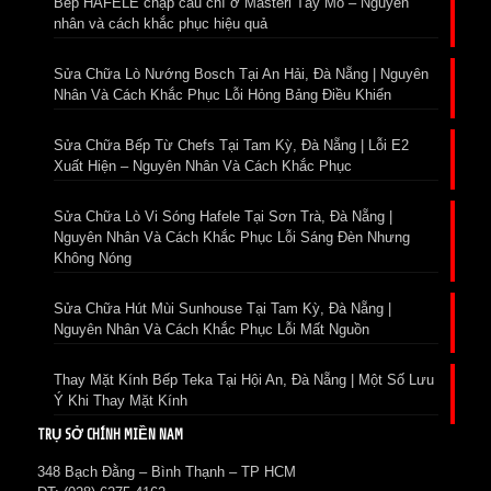
Bếp HAFELE chập cầu chì ở Masteri Tây Mỗ – Nguyên
nhân và cách khắc phục hiệu quả
Sửa Chữa Lò Nướng Bosch Tại An Hải, Đà Nẵng | Nguyên
Nhân Và Cách Khắc Phục Lỗi Hỏng Bảng Điều Khiển
Sửa Chữa Bếp Từ Chefs Tại Tam Kỳ, Đà Nẵng | Lỗi E2
Xuất Hiện – Nguyên Nhân Và Cách Khắc Phục
Sửa Chữa Lò Vi Sóng Hafele Tại Sơn Trà, Đà Nẵng |
Nguyên Nhân Và Cách Khắc Phục Lỗi Sáng Đèn Nhưng
Không Nóng
Sửa Chữa Hút Mùi Sunhouse Tại Tam Kỳ, Đà Nẵng |
Nguyên Nhân Và Cách Khắc Phục Lỗi Mất Nguồn
Thay Mặt Kính Bếp Teka Tại Hội An, Đà Nẵng | Một Số Lưu
Ý Khi Thay Mặt Kính
TRỤ SỞ CHÍNH MIỀN NAM
348 Bạch Đằng – Bình Thạnh – TP HCM