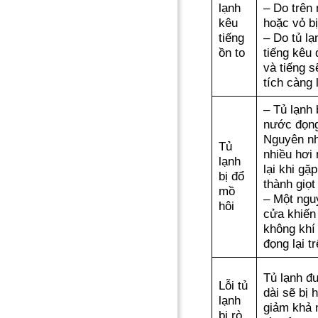
lạnh
– Do trên 
kêu
hoặc vỏ bị
tiếng
– Do tủ lạ
ồn to
tiếng kêu 
và tiếng s
tích càng 
– Tủ lạnh 
nước đọng
Nguyên nhâ
Tủ
nhiều hơi 
lạnh
lại khi gặ
bị đổ
thành giọt
mồ
– Một nguy
hôi
cửa khiến 
không khí
đọng lại tr
Tủ lạnh đư
Lỗi tủ
dài sẽ bị 
lạnh
giảm khả n
bị rò