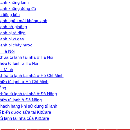
lạnh không lạnh
lạnh không đông đá
a tiếng kêu
lạnh ngăn mát không lạnh
lạnh hở gioăng
ạnh bị rò điện
ạnh bị xì gas
lạnh bị chảy nước
ở Hà Nội
chữa tủ lạnh tại nhà ở Hà Nội
chữa tủ lạnh ở Hà Nội
hí Minh
chữa tủ lạnh tại nhà ở Hồ Chí Minh
chữa tủ lạnh ở Hồ Chí Minh
Nẵng
chữa tủ lạnh tại nhà ở Đà Nẵng
chữa tủ lạnh ở Đà Nẵng
hách hàng khi sử dụng tủ lạnh
ổ biến được sửa tại KitCare
ủ lạnh tại nhà của KitCare