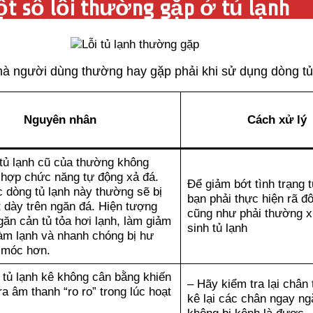
ột số lỗi thường gặp ở tủ lạnh
mà người dùng thường hay gặp phải khi sử dụng dòng tủ
Nguyên nhân
Cách xử lý
tủ lạnh cũ của thường không
 hợp chức năng tự động xả đá.
Để giảm bớt tình trạng 
 dòng tủ lạnh này thường sẽ bị
bạn phải thực hiện rã đô
 dày trên ngăn đá. Hiện tượng
cũng như phải thường 
ăn cản tủ tỏa hơi lạnh, làm giảm
sinh tủ lạnh
làm lạnh và nhanh chóng bị hư
 móc hơn.
 tủ lạnh kê không cân bằng khiến
– Hãy kiểm tra lại chân 
a âm thanh “ro ro” trong lúc hoạt
kê lại các chân ngay ng