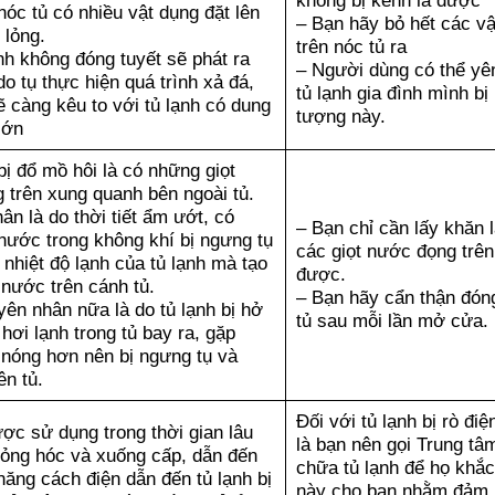
không bị kênh là được
nóc tủ có nhiều vật dụng đặt lên
– Bạn hãy bỏ hết các vậ
 lỏng.
trên nóc tủ ra
nh không đóng tuyết sẽ phát ra
– Người dùng có thể yê
do tụ thực hiện quá trình xả đá,
tủ lạnh gia đình mình bị
ẽ càng kêu to với tủ lạnh có dung
tượng này.
lớn
bị đổ mồ hôi là có những giọt
 trên xung quanh bên ngoài tủ.
n là do thời tiết ẩm ướt, có
– Bạn chỉ cần lấy khăn 
nước trong không khí bị ngưng tụ
các giọt nước đọng trên 
p nhiệt độ lạnh của tủ lạnh mà tạo
được.
 nước trên cánh tủ.
– Bạn hãy cẩn thận đón
ên nhân nữa là do tủ lạnh bị hở
tủ sau mỗi lần mở cửa.
hơi lạnh trong tủ bay ra, gặp
 nóng hơn nên bị ngưng tụ và
ên tủ.
Đối với tủ lạnh bị rò điện
ợc sử dụng trong thời gian lâu
là bạn nên gọi Trung tâ
hỏng hóc và xuống cấp, dẫn đến
chữa tủ lạnh để họ khắc
ăng cách điện dẫn đến tủ lạnh bị
này cho bạn nhằm đảm 