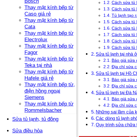
Bosch
Cách sửa tủ 
Thay mặt kính bếp từ
Cách sửa tủ 
Caso giá rẻ
Tủ lạnh tạo r
Thay mặt kính bếp từ
Cách sửa tủ 
Cata
Cách sửa tủ 
Thay mặt kính bếp từ
Cách sửa tủ l
Electrolux
Cách sửa tủ l
Thay mặt kính bếp từ
Cách sửa tủ 
Fagor
Sửa tủ lạnh tại nhà 
Thay mặt kính bếp từ
Báo giá sửa 
Teka tại nhà
Địa chỉ sửa 
Thay mặt kính bếp từ
Sửa tủ lạnh tại Hồ C
Hafele giá rẻ
Báo giá sửa 
Thay mặt kính bếp từ,
Địa chỉ sửa 
điện hồng ngoại
Sửa tủ lạnh tại Đà 
Siemens
Báo giá sửa 
Thay mặt kính bếp từ
Địa chỉ sửa 
Rommelsbacher
Những sai lầm của k
Các dòng tủ lạnh ph
Sửa tủ lạnh, tủ đông
Quy trình sửa chữa t
Sửa điều hòa