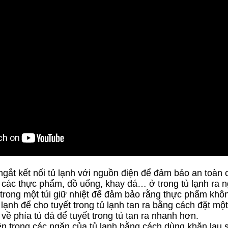
ngắt kết nối tủ lạnh với nguồn điện để đảm bảo an toàn 
 các thực phẩm, đồ uống, khay đá… ở trong tủ lạnh ra 
trong một túi giữ nhiệt để đảm bảo rằng thực phẩm khôn
lạnh để cho tuyết trong tủ lạnh tan ra bằng cách đặt m
về phía tủ đá để tuyết trong tủ tan ra nhanh hơn.
ên trong các ngăn của tủ lạnh bằng cách dùng khăn lau 