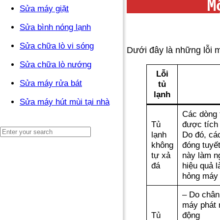
M
Sửa máy giặt
Sửa bình nóng lạnh
Sửa chữa lò vi sóng
Dưới đây là những lỗi 
Sửa chữa lò nướng
Lỗi
Sửa máy rửa bát
tủ
lạnh
Sửa máy hút mùi tại nhà
Các dòng 
Tủ
được tích
lạnh
Do đó, các
không
đóng tuyết
tự xả
này làm ng
đá
hiệu quả 
hỏng máy
– Do chân
máy phát r
Tủ
động