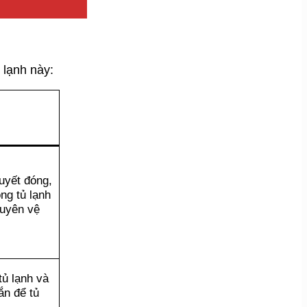
 lạnh này:
tuyết đóng,
ng tủ lạnh
xuyên vệ
tủ lạnh và
ắn để tủ