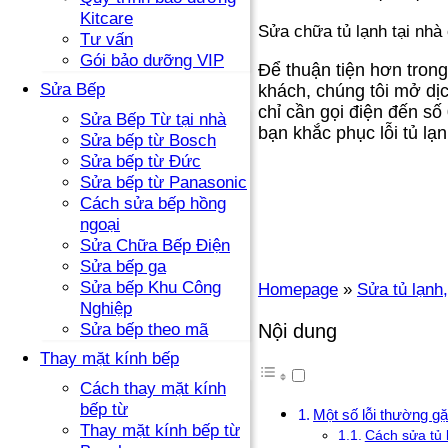
Kitcare
Sửa chữa tủ lạnh tại nhà
Tư vấn
Gói bảo dưỡng VIP
Để thuận tiện hơn trong
Sửa Bếp
khách, chúng tôi mở dị
chỉ cần gọi điện đến số
Sửa Bếp Từ tại nhà
bạn khắc phục lỗi tủ lạ
Sửa bếp từ Bosch
Sửa bếp từ Đức
Sửa bếp từ Panasonic
Cách sửa bếp hồng
ngoại
Sửa Chữa Bếp Điện
Sửa bếp ga
Sửa bếp Khu Công
Homepage
»
Sửa tủ lạnh,
Nghiệp
Nội dung
Sửa bếp theo mã
Thay mặt kính bếp
Cách thay mặt kính
bếp từ
Một số lỗi thường gặ
Thay mặt kính bếp từ
Cách sửa tủ 