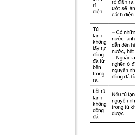
rò điện ra
rỉ
ướt sẽ là
điện
cách điện 
Tủ
– Có nhữn
lạnh
nước lạnh
không
dẫn đến hi
lấy tự
nước, hết
động
– Ngoài ra
đá từ
nghẽn ở 
bên
nguyên nh
trong
động đá t
ra.
Lỗi tủ
Nếu tủ lạ
lạnh
nguyên nhâ
không
trong tủ k
đông
được
đá