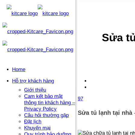
Sửa tủ
Home
Hỗ trợ khách hàng
Giới thiệu
Cam kết bảo mật
97
thông tin khách hàng –
Privacy Policy
Sửa tủ lạnh tại nhà
Câu hỏi thường gặp
Đặt lịch
Khuyến mại
Quy trình bảo dưỡng