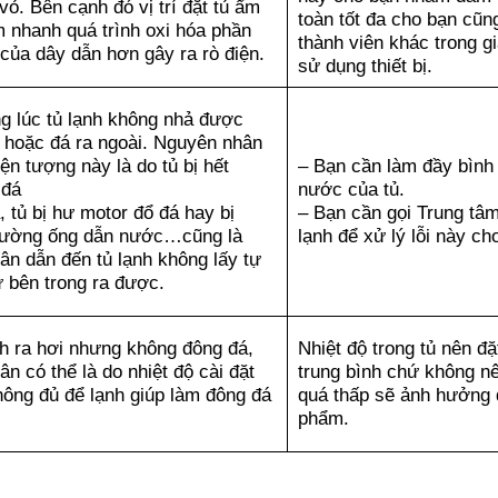
 vỏ. Bên cạnh đó vị trí đặt tủ ẩm
toàn tốt đa cho bạn cũn
m nhanh quá trình oxi hóa phần
thành viên khác trong gi
của dây dẫn hơn gây ra rò điện.
sử dụng thiết bị.
g lúc tủ lạnh không nhả được
 hoặc đá ra ngoài. Nguyên nhân
ện tượng này là do tủ bị hết
– Bạn cần làm đầy bình
 đá
nước của tủ.
, tủ bị hư motor đổ đá hay bị
– Bạn cần gọi Trung tâm
đường ống dẫn nước…cũng là
lạnh để xử lý lỗi này ch
ân dẫn đến tủ lạnh không lấy tự
ừ bên trong ra được.
nh ra hơi nhưng không đông đá,
Nhiệt độ trong tủ nên đ
n có thể là do nhiệt độ cài đặt
trung bình chứ không n
hông đủ để lạnh giúp làm đông đá
quá thấp sẽ ảnh hưởng 
phẩm.