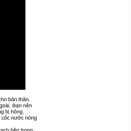
cho bản thân.
ngoài. Bạn nên
g bị hỏng.
ột cốc nước nóng
sạch bên trong