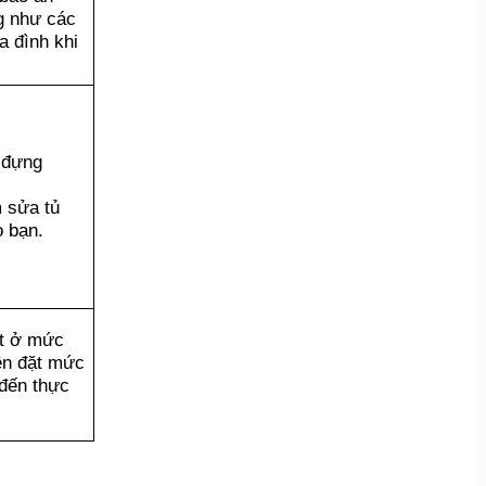
g như các
a đình khi
 đựng
 sửa tủ
o bạn.
ặt ở mức
ên đặt mức
đến thực