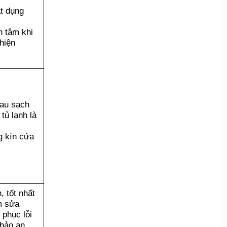
t dụng
n tâm khi
 hiện
lau sạch
tủ lạnh là
g kín cửa
, tốt nhất
m sửa
 phục lỗi
bảo an