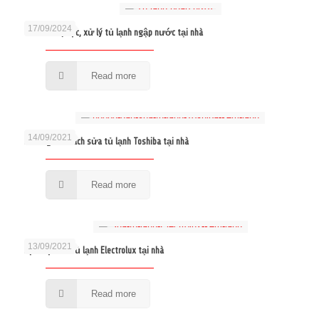
17/09/2024
Cách khắc phục, xử lý tủ lạnh ngập nước tại nhà
Read more
14/09/2021
Hướng dẫn cách sửa tủ lạnh Toshiba tại nhà
Read more
13/09/2021
Dịch vụ sửa tủ lạnh Electrolux tại nhà
Read more