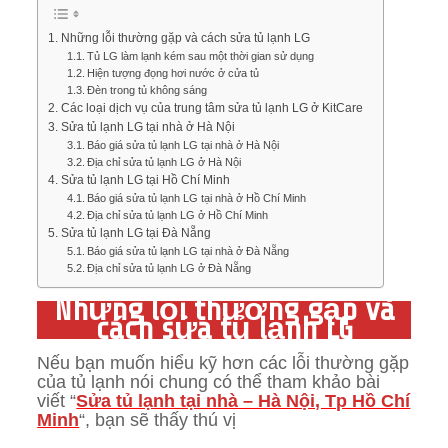
Những lỗi thường gặp và cách sửa tủ lạnh LG
Tủ LG làm lạnh kém sau một thời gian sử dụng
Hiện tượng đọng hơi nước ở cửa tủ
Đèn trong tủ không sáng
Các loại dịch vụ của trung tâm sửa tủ lạnh LG ở KitCare
Sửa tủ lạnh LG tại nhà ở Hà Nội
Báo giá sửa tủ lạnh LG tại nhà ở Hà Nội
Địa chỉ sửa tủ lạnh LG ở Hà Nội
Sửa tủ lạnh LG tại Hồ Chí Minh
Báo giá sửa tủ lạnh LG tại nhà ở Hồ Chí Minh
Địa chỉ sửa tủ lạnh LG ở Hồ Chí Minh
Sửa tủ lạnh LG tại Đà Nẵng
Báo giá sửa tủ lạnh LG tại nhà ở Đà Nẵng
Địa chỉ sửa tủ lạnh LG ở Đà Nẵng
Những lỗi thường gặp và
cách sửa tủ lạnh LG
Nếu bạn muốn hiểu kỹ hơn các lỗi thường gặp
của tủ lạnh nói chung có thể tham khảo bài
viết “
Sửa tủ lạnh tại nhà – Hà Nội, Tp Hồ Chí
Minh
“, bạn sẽ thấy thú vị