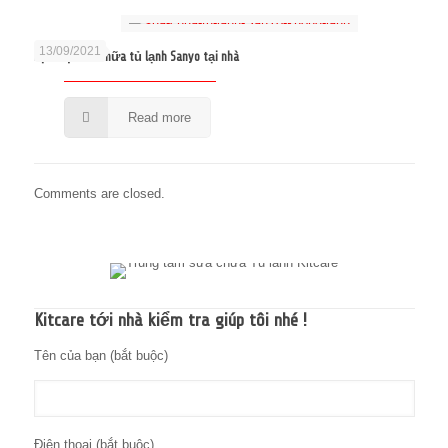
13/09/2021
Dịch vụ sửa chữa tủ lạnh Sanyo tại nhà
Read more
Comments are closed.
Kitcare tới nhà kiểm tra giúp tôi nhé !
Tên của bạn (bắt buộc)
Điện thoại (bắt buộc)