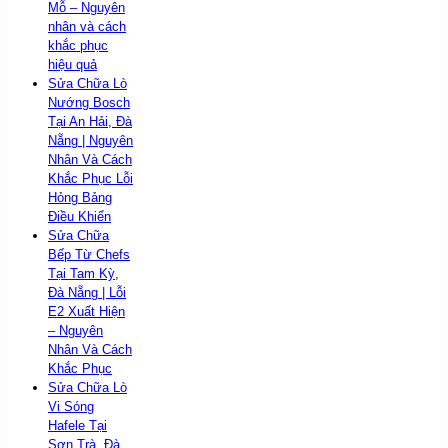
Mỗ – Nguyên
nhân và cách
khắc phục
hiệu quả
Sửa Chữa Lò
Nướng Bosch
Tại An Hải, Đà
Nẵng | Nguyên
Nhân Và Cách
Khắc Phục Lỗi
Hỏng Bảng
Điều Khiển
Sửa Chữa
Bếp Từ Chefs
Tại Tam Kỳ,
Đà Nẵng | Lỗi
E2 Xuất Hiện
– Nguyên
Nhân Và Cách
Khắc Phục
Sửa Chữa Lò
Vi Sóng
Hafele Tại
Sơn Trà, Đà