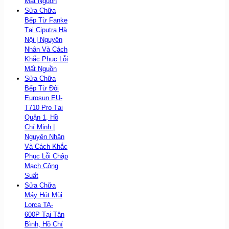
Mất Nguồn
Sửa Chữa
Bếp Từ Fanke
Tại Ciputra Hà
Nội | Nguyên
Nhân Và Cách
Khắc Phục Lỗi
Mất Nguồn
Sửa Chữa
Bếp Từ Đôi
Eurosun EU-
T710 Pro Tại
Quận 1, Hồ
Chí Minh |
Nguyên Nhân
Và Cách Khắc
Phục Lỗi Chập
Mạch Công
Suất
Sửa Chữa
Máy Hút Mùi
Lorca TA-
600P Tại Tân
Bình, Hồ Chí