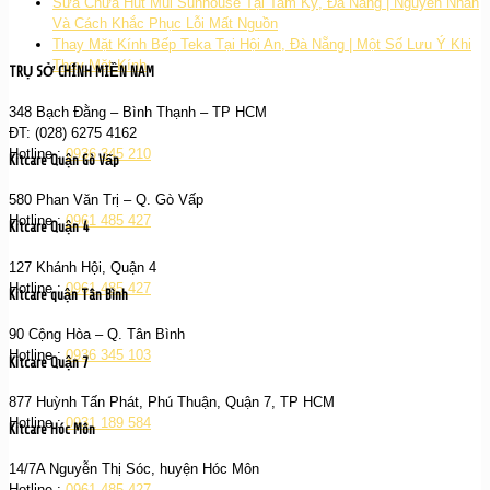
Sửa Chữa Hút Mùi Sunhouse Tại Tam Kỳ, Đà Nẵng | Nguyên Nhân
Và Cách Khắc Phục Lỗi Mất Nguồn
Thay Mặt Kính Bếp Teka Tại Hội An, Đà Nẵng | Một Số Lưu Ý Khi
Thay Mặt Kính
TRỤ SỞ CHÍNH MIỀN NAM
348 Bạch Đằng – Bình Thạnh – TP HCM
ĐT: (028) 6275 4162
Hotline :
0936 345 210
Kitcare Quận Gò Vấp
580 Phan Văn Trị – Q. Gò Vấp
Hotline :
0961 485 427
Kitcare Quận 4
127 Khánh Hội, Quận 4
Hotline :
0961 485 427
Kitcare quận Tân Bình
90 Cộng Hòa – Q. Tân Bình
Hotline :
0936 345 103
Kitcare Quận 7
877 Huỳnh Tấn Phát, Phú Thuận, Quận 7, TP HCM
Hotline :
0931 189 584
Kitcare Hóc Môn
14/7A Nguyễn Thị Sóc, huyện Hóc Môn
Hotline :
0961 485 427