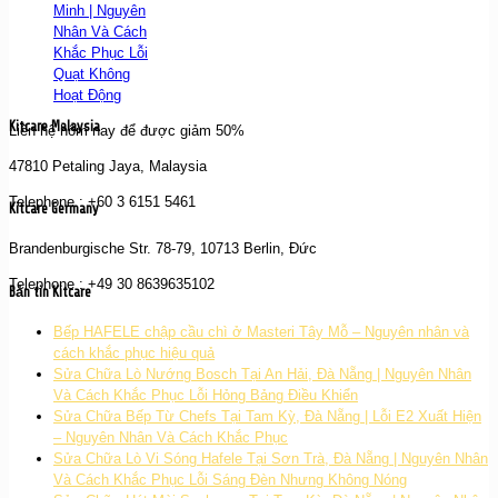
Minh | Nguyên
Nhân Và Cách
Khắc Phục Lỗi
Quạt Không
Hoạt Động
Kitcare Malaysia
Liên hệ hôm nay để được giảm 50%
47810 Petaling Jaya, Malaysia
Telephone : +60 3 6151 5461
Kitcare Germany
Brandenburgische Str. 78-79, 10713 Berlin, Đức
Telephone : +49 30 8639635102
Bản tin Kitcare
Bếp HAFELE chập cầu chì ở Masteri Tây Mỗ – Nguyên nhân và
cách khắc phục hiệu quả
Sửa Chữa Lò Nướng Bosch Tại An Hải, Đà Nẵng | Nguyên Nhân
Và Cách Khắc Phục Lỗi Hỏng Bảng Điều Khiển
Sửa Chữa Bếp Từ Chefs Tại Tam Kỳ, Đà Nẵng | Lỗi E2 Xuất Hiện
– Nguyên Nhân Và Cách Khắc Phục
Sửa Chữa Lò Vi Sóng Hafele Tại Sơn Trà, Đà Nẵng | Nguyên Nhân
Và Cách Khắc Phục Lỗi Sáng Đèn Nhưng Không Nóng