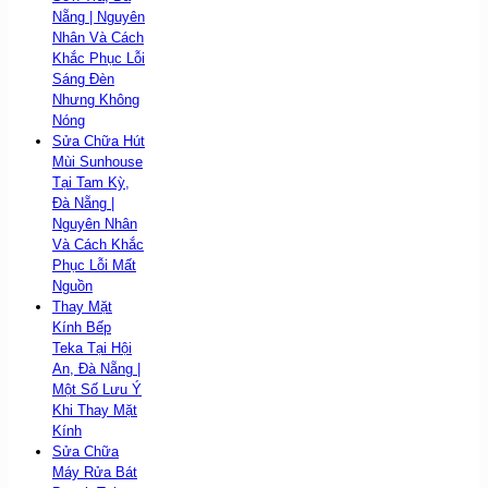
Nẵng | Nguyên
Nhân Và Cách
Khắc Phục Lỗi
Sáng Đèn
Nhưng Không
Nóng
Sửa Chữa Hút
Mùi Sunhouse
Tại Tam Kỳ,
Đà Nẵng |
Nguyên Nhân
Và Cách Khắc
Phục Lỗi Mất
Nguồn
Thay Mặt
Kính Bếp
Teka Tại Hội
An, Đà Nẵng |
Một Số Lưu Ý
Khi Thay Mặt
Kính
Sửa Chữa
Máy Rửa Bát