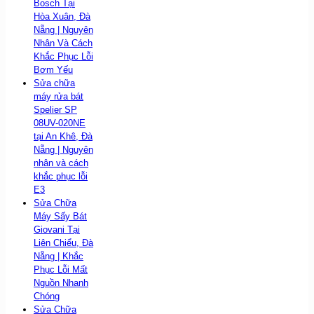
Bosch Tại
Hòa Xuân, Đà
Nẵng | Nguyên
Nhân Và Cách
Khắc Phục Lỗi
Bơm Yếu
Sửa chữa
máy rửa bát
Spelier SP
08UV-020NE
tại An Khê, Đà
Nẵng | Nguyên
nhân và cách
khắc phục lỗi
E3
Sửa Chữa
Máy Sấy Bát
Giovani Tại
Liên Chiểu, Đà
Nẵng | Khắc
Phục Lỗi Mất
Nguồn Nhanh
Chóng
Sửa Chữa