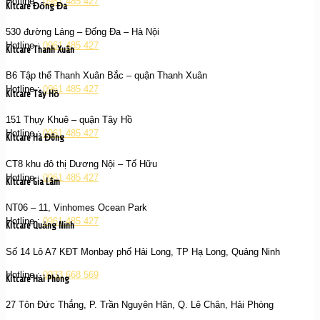
Hotline :
0961 485 427
Kitcare Đống Đa
530 đường Láng – Đống Đa – Hà Nội
Hotline :
0961 485 427
Kitcare Thanh Xuân
B6 Tập thể Thanh Xuân Bắc – quận Thanh Xuân
Hotline :
0961 485 427
Kitcare Tây Hồ
151 Thụy Khuê – quận Tây Hồ
Hotline :
0961 485 427
Kitcare Hà Đông
CT8 khu đô thị Dương Nội – Tố Hữu
Hotline :
0961 485 427
Kitcare Gia Lâm
NT06 – 11, Vinhomes Ocean Park
Hotline :
0961 485 427
Kitcare Quảng Ninh
Số 14 Lô A7 KĐT Monbay phố Hải Long, TP Hạ Long, Quảng Ninh
Hotline :
0933 668 569
Kitcare Hải Phòng
27 Tôn Đức Thắng, P. Trần Nguyên Hãn, Q. Lê Chân, Hải Phòng