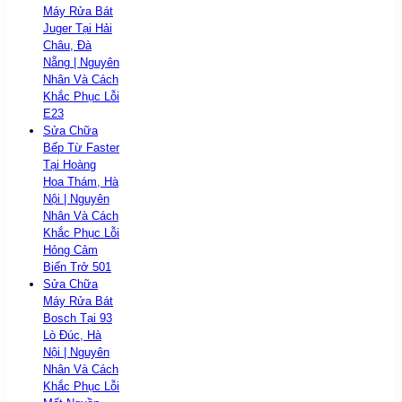
Máy Rửa Bát
Juger Tại Hải
Châu, Đà
Nẵng | Nguyên
Nhân Và Cách
Khắc Phục Lỗi
E23
Sửa Chữa
Bếp Từ Faster
Tại Hoàng
Hoa Thám, Hà
Nội | Nguyên
Nhân Và Cách
Khắc Phục Lỗi
Hỏng Cảm
Biến Trở 501
Sửa Chữa
Máy Rửa Bát
Bosch Tại 93
Lò Đúc, Hà
Nội | Nguyên
Nhân Và Cách
Khắc Phục Lỗi