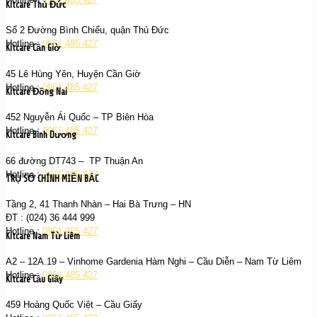
Kitcare Thủ Đức
Số 2 Đường Bình Chiểu, quận Thủ Đức
Hotline :
0961 485 427
Kitcare Cần Giờ
45 Lê Hùng Yên, Huyện Cần Giờ
Hotline :
0961 485 427
Kitcare Đồng Nai
452 Nguyễn Ái Quốc – TP Biên Hòa
Hotline :
0961 485 427
Kitcare Bình Dương
66 đường DT743 – TP Thuận An
Hotline :
0961 485 427
TRỤ SỞ CHÍNH MIỀN BẮC
Tầng 2, 41 Thanh Nhàn – Hai Bà Trưng – HN
ĐT : (024) 36 444 999
Hotline :
0961 485 427
Kitcare Nam Từ Liêm
A2 – 12A.19 – Vinhome Gardenia Hàm Nghi – Cầu Diễn – Nam Từ Liêm
Hotline :
0961 485 427
Kitcare Cầu Giấy
459 Hoàng Quốc Việt – Cầu Giấy