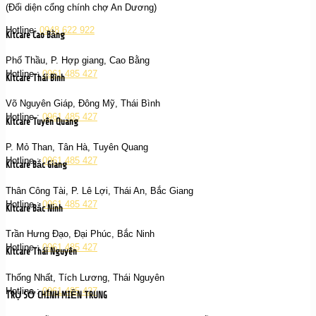
(Đối diện cổng chính chợ An Dương)
Hotline:
0948 622 922
Kitcare Cao Bằng
Phố Thầu, P. Hợp giang, Cao Bằng
Hotline :
0961 485 427
Kitcare Thái Bình
Võ Nguyên Giáp, Đông Mỹ, Thái Bình
Hotline :
0961 485 427
Kitcare Tuyên Quang
P. Mỏ Than, Tân Hà, Tuyên Quang
Hotline :
0961 485 427
Kitcare Bắc Giang
Thân Công Tài, P. Lê Lợi, Thái An, Bắc Giang
Hotline :
0961 485 427
Kitcare Bắc Ninh
Trần Hưng Đạo, Đại Phúc, Bắc Ninh
Hotline :
0961 485 427
Kitcare Thái Nguyên
Thống Nhất, Tích Lương, Thái Nguyên
Hotline :
0961 485 427
TRỤ SỞ CHÍNH MIỀN TRUNG