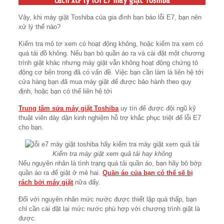
Cách xử lý lỗi E7 máy giặt Toshiba
Vậy, khi máy giặt Toshiba của gia đình bạn báo lỗi E7, bạn nên
xử lý thế nào?
Kiểm tra mô tơ xem có hoạt động không, hoặc kiểm tra xem có
quá tải đồ không. Nếu bạn bỏ quần áo ra và cài đặt một chương
trình giặt khác nhưng máy giặt vẫn không hoạt động chứng tỏ
động cơ bên trong đã có vấn đề. Việc bạn cần làm là liên hệ tới
cửa hàng bạn đã mua máy giặt để được bảo hành theo quy
định, hoặc bạn có thể liên hệ tới
Trung tâm sửa máy giặt Toshiba
uy tín để được đội ngũ kỹ
thuật viên dày dặn kinh nghiệm hỗ trợ khắc phục triệt để lỗi E7
cho bạn.
Kiểm tra máy giặt xem quâ tải hay không
Nếu nguyên nhân là tình trạng quá tải quần áo, bạn hãy bỏ bớp
quần áo ra để giặt ở mẻ hai.
Quần áo của bạn có thể sẽ bị
rách bởi máy giặt
nữa đấy.
Đối với nguyên nhân mức nước được thiết lập quá thấp, bạn
chỉ cần cài đặt lại mức nước phù hợp với chương trình giặt là
được.