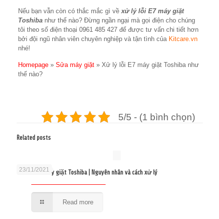
Nếu bạn vẫn còn có thắc mắc gì về
xử lý lỗi E7 máy giặt
Toshiba
như thế nào? Đừng ngần ngại mà gọi điện cho chúng
tôi theo số điện thoại 0961 485 427 để được tư vấn chi tiết hơn
bởi đội ngũ nhân viên chuyên nghiệp và tận tình của
Kitcare.vn
nhé!
Homepage
»
Sửa máy giặt
»
Xử lý lỗi E7 máy giặt Toshiba như
thế nào?
5/5 - (1 bình chọn)
Related posts
23/11/2021
Sửa lỗi E2 máy giặt Toshiba | Nguyên nhân và cách xử lý
Read more