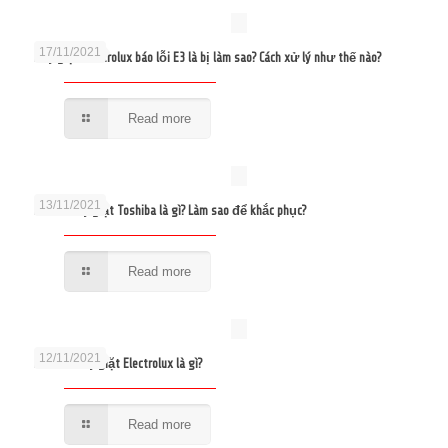
17/11/2021
Máy giặt Electrolux báo lỗi E3 là bị làm sao? Cách xử lý như thế nào?
Read more
13/11/2021
Lỗi E3 máy giặt Toshiba là gì? Làm sao để khắc phục?
Read more
12/11/2021
Lỗi E10 máy giặt Electrolux là gì?
Read more