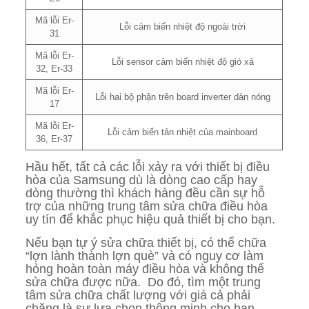
Mã lỗi Er-
Lỗi cảm biến nhiệt độ ngoài trời
31
Mã lỗi Er-
Lỗi sensor cảm biến nhiệt độ gió xả
32, Er-33
Mã lỗi Er-
Lỗi hai bộ phận trên board inverter dàn nóng
17
Mã lỗi Er-
Lỗi cảm biến tản nhiệt của mainboard
36, Er-37
Hầu hết, tất cả các lỗi xảy ra với thiết bị điều
hòa của Samsung dù là dòng cao cấp hay
dòng thường thì khách hàng đều cần sự hỗ
trợ của những trung tâm sửa chữa điều hòa
uy tín để khắc phục hiệu quả thiết bị cho bạn.
Nếu bạn tự ý sửa chữa thiết bị, có thể chữa
“lợn lành thành lợn què” và có nguy cơ làm
hỏng hoàn toàn máy điều hòa và không thể
sửa chữa được nữa. Do đó, tìm một trung
tâm sửa chữa chất lượng với giá cả phải
chăng là sự lựa chọn thông minh cho bạn.