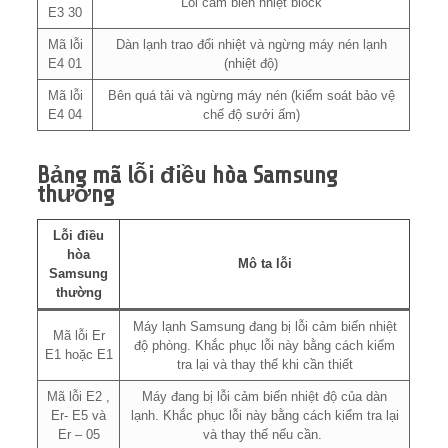
Lỗi cảm biến nhiệt block
E3 30
Mã lỗi
Dàn lạnh trao đổi nhiệt và ngừng máy nén lạnh
E4 01
(nhiệt độ)
Mã lỗi
Bên quá tải và ngừng máy nén (kiểm soát bảo vệ
E4 04
chế độ sưởi ấm)
Bảng mã lỗi điều hòa Samsung
thường
Lỗi điều
hòa
Mô ta lỗi
Samsung
thường
Máy lạnh Samsung đang bị lỗi cảm biến nhiệt
Mã lỗi Er
độ phòng. Khắc phục lỗi này bằng cách kiểm
E1 hoặc E1
tra lại và thay thế khi cần thiết
Mã lỗi E2 ,
Máy đang bị lỗi cảm biến nhiệt độ của dàn
Er- E5 và
lạnh. Khắc phục lỗi này bằng cách kiểm tra lại
Er – 05
và thay thế nếu cần.