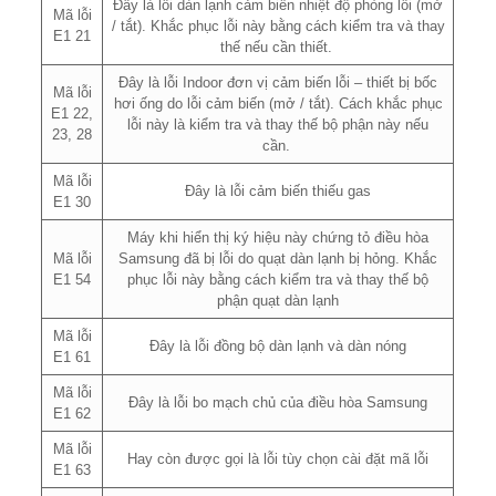
Đây là lỗi dàn lạnh cảm biến nhiệt độ phòng lỗi (mở
Mã lỗi
/ tắt). Khắc phục lỗi này bằng cách kiểm tra và thay
E1 21
thế nếu cần thiết.
Đây là lỗi Indoor đơn vị cảm biến lỗi – thiết bị bốc
Mã lỗi
hơi ống do lỗi cảm biến (mở / tắt). Cách khắc phục
E1 22,
lỗi này là kiểm tra và thay thế bộ phận này nếu
23, 28
cần.
Mã lỗi
Đây là lỗi cảm biến thiếu gas
E1 30
Máy khi hiển thị ký hiệu này chứng tỏ điều hòa
Mã lỗi
Samsung đã bị lỗi do quạt dàn lạnh bị hỏng. Khắc
E1 54
phục lỗi này bằng cách kiểm tra và thay thế bộ
phận quạt dàn lạnh
Mã lỗi
Đây là lỗi đồng bộ dàn lạnh và dàn nóng
E1 61
Mã lỗi
Đây là lỗi bo mạch chủ của điều hòa Samsung
E1 62
Mã lỗi
Hay còn được gọi là lỗi tùy chọn cài đặt mã lỗi
E1 63