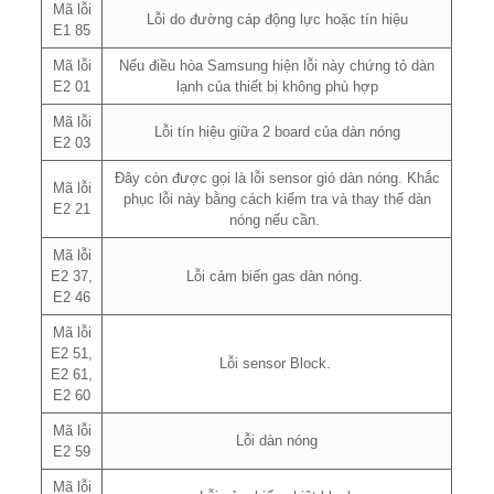
Mã lỗi
Lỗi do đường cáp động lực hoặc tín hiệu
E1 85
Mã lỗi
Nếu điều hòa Samsung hiện lỗi này chứng tỏ dàn
E2 01
lạnh của thiết bị không phù hợp
Mã lỗi
Lỗi tín hiệu giữa 2 board của dàn nóng
E2 03
Đây còn được gọi là lỗi sensor gió dàn nóng. Khắc
Mã lỗi
phục lỗi này bằng cách kiểm tra và thay thế dàn
E2 21
nóng nếu cần.
Mã lỗi
E2 37,
Lỗi cảm biến gas dàn nóng.
E2 46
Mã lỗi
E2 51,
Lỗi sensor Block.
E2 61,
E2 60
Mã lỗi
Lỗi dàn nóng
E2 59
Mã lỗi