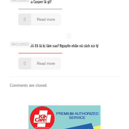
09/11/2021
Lỗi E4 điều hòa Casper là gì?
Read more
06/11/2021
Điều hòa báo lỗi E6 là bị làm sao? Nguyên nhân và cách xử lý
Read more
Comments are closed.