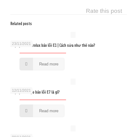
Rate this post
Related posts
23/11/2021
Máy lạnh Electrolux báo lỗi E1 | Cách sửa như thế nào?
Read more
12/11/2021
Máy lạnh Sanyo báo lỗi E7 là gì?
Read more