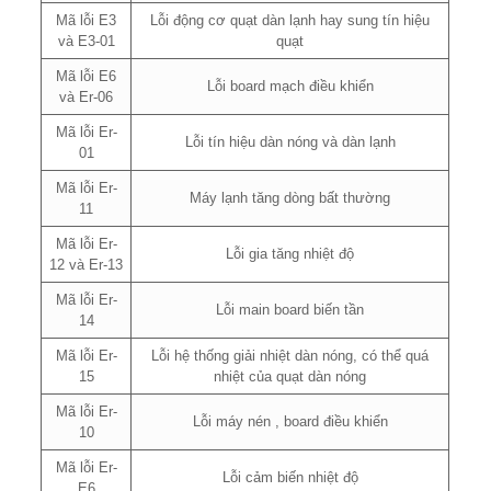
Mã lỗi E3
Lỗi động cơ quạt dàn lạnh hay sung tín hiệu
và E3-01
quạt
Mã lỗi E6
Lỗi board mạch điều khiển
và Er-06
Mã lỗi Er-
Lỗi tín hiệu dàn nóng và dàn lạnh
01
Mã lỗi Er-
Máy lạnh tăng dòng bất thường
11
Mã lỗi Er-
Lỗi gia tăng nhiệt độ
12 và Er-13
Mã lỗi Er-
Lỗi main board biến tần
14
Mã lỗi Er-
Lỗi hệ thống giải nhiệt dàn nóng, có thể quá
15
nhiệt của quạt dàn nóng
Mã lỗi Er-
Lỗi máy nén , board điều khiển
10
Mã lỗi Er-
Lỗi cảm biến nhiệt độ
E6