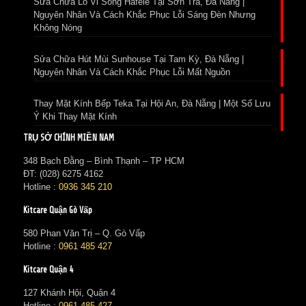
Sửa Chữa Lò Vi Sóng Hafele Tại Sơn Trà, Đà Nẵng |
Nguyên Nhân Và Cách Khắc Phục Lỗi Sáng Đèn Nhưng
Không Nóng
Sửa Chữa Hút Mùi Sunhouse Tại Tam Kỳ, Đà Nẵng |
Nguyên Nhân Và Cách Khắc Phục Lỗi Mất Nguồn
Thay Mặt Kính Bếp Teka Tại Hội An, Đà Nẵng | Một Số Lưu
Ý Khi Thay Mặt Kính
TRỤ SỞ CHÍNH MIỀN NAM
348 Bạch Đằng – Bình Thạnh – TP HCM
ĐT: (028) 6275 4162
Hotline :
0936 345 210
Kitcare Quận Gò Vấp
580 Phan Văn Trị – Q. Gò Vấp
Hotline :
0961 485 427
Kitcare Quận 4
127 Khánh Hội, Quận 4
Hotline :
0961 485 427