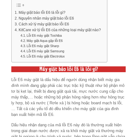
Máy giặt báo lỗi E6 là lỗi gì?
Nguyên nhân máy giặt báo lỗi E6
Cách xử lý máy giặt báo lỗi E6
KitCare xử lý lỗi E6 của những loại máy giặt nào?
Lỗi E6 máy giặt Toshiba
Máy giặt Aqua gặp lỗi E6
Lỗi E6 máy giặt Sharp
Lỗi E6 máy giặt Samsung
Lỗi E6 máy giặt Electrolux
Máy giặt báo lỗi E6 là lỗi gì?
Lỗi E6 máy giặt là dấu hiệu để người dùng nhận biết máy gia
đình mình đang gặp phải các trục trặc kỹ thuật như bộ phận mô
tơ bị kẹt lại, thiết bị đang giặt quá tải, mực nước cung cấp cho
máy thấp,… hoặc những bộ phận hỏng nặng hơn như hỏng trục
ly hợp, bộ xả nước ( Rơle xả ) bị hỏng hoặc board mạch bị lỗi,
… Tất cả các yếu tố đó đều khiến cho máy giặt của gia đình
bạn xuất hiện mã lỗi E6.
Dấu hiệu nhận dạng của mã lỗi E6 này đó là thường xuất hiện
trong giai đoạn nước được xả ra khỏi máy giặt và thường máy
giặt bị ngừng ở chu trình xả nước, bên trong lồng giặt vẫn chứa