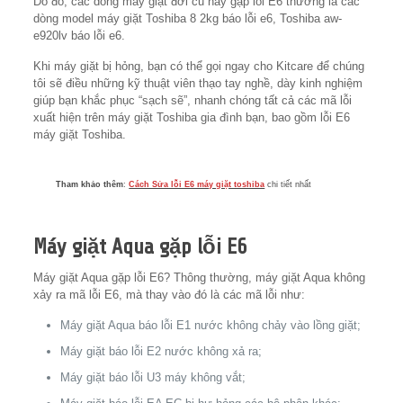
Do đó, các dòng máy giặt đời cũ hay gặp lỗi E6 thường là các
dòng model máy giặt Toshiba 8 2kg báo lỗi e6, Toshiba aw-
e920lv báo lỗi e6.
Khi máy giặt bị hỏng, bạn có thể gọi ngay cho Kitcare để chúng
tôi sẽ điều những kỹ thuật viên thạo tay nghề, dày kinh nghiệm
giúp bạn khắc phục “sạch sẽ”, nhanh chóng tất cả các mã lỗi
xuất hiện trên máy giặt Toshiba gia đình bạn, bao gồm lỗi E6
máy giặt Toshiba.
Tham khảo thêm
:
Cách Sửa lỗi E6 máy giặt toshiba
chi tiết nhất
Máy giặt Aqua gặp lỗi E6
Máy giặt Aqua gặp lỗi E6? Thông thường, máy giặt Aqua không
xảy ra mã lỗi E6, mà thay vào đó là các mã lỗi như:
Máy giặt Aqua báo lỗi E1 nước không chảy vào lồng giặt;
Máy giặt báo lỗi E2 nước không xả ra;
Máy giặt báo lỗi U3 máy không vắt;