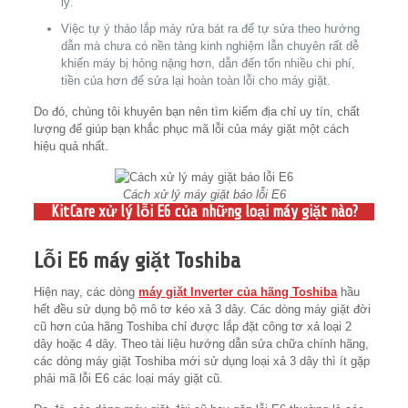
lý.
Việc tự ý tháo lắp máy rửa bát ra để tự sửa theo hướng
dẫn mà chưa có nền tảng kinh nghiệm lẫn chuyên rất dễ
khiến máy bị hỏng nặng hơn, dẫn đến tốn nhiều chi phí,
tiền của hơn để sửa lại hoàn toàn lỗi cho máy giặt.
Do đó, chúng tôi khuyên bạn nên tìm kiếm địa chỉ uy tín, chất
lượng để giúp bạn khắc phục mã lỗi của máy giặt một cách
hiệu quả nhất.
Cách xử lý máy giặt báo lỗi E6
KitCare xử lý lỗi E6 của những loại máy giặt nào?
Lỗi E6 máy giặt Toshiba
Hiện nay, các dòng
máy giặt Inverter của hãng Toshiba
hầu
hết đều sử dụng bộ mô tơ kéo xả 3 dây. Các dòng máy giặt đời
cũ hơn của hãng Toshiba chỉ được lắp đặt công tơ xả loại 2
dây hoặc 4 dây. Theo tài liệu hướng dẫn sửa chữa chính hãng,
các dòng máy giặt Toshiba mới sử dụng loại xả 3 dây thì ít gặp
phải mã lỗi E6 các loại máy giặt cũ.