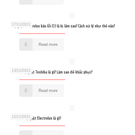
17/11/2021
Máy giặt Electrolux báo lỗi E3 là bị làm sao? Cách xử lý như thế nào?
Read more
13/11/2021
Lỗi E3 máy giặt Toshiba là gì? Làm sao để khắc phục?
Read more
12/11/2021
Lỗi E10 máy giặt Electrolux là gì?