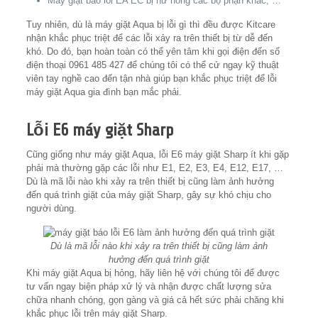
Máy giặt báo lỗi EA EC bị hư hỏng các bộ phận khác; …
Tuy nhiên, dù là máy giặt Aqua bị lỗi gì thì đều được Kitcare
nhận khắc phục triệt để các lỗi xảy ra trên thiết bị từ dễ đến
khó. Do đó, bạn hoàn toàn có thể yên tâm khi gọi điện đến số
điện thoại 0961 485 427 để chúng tôi có thể cử ngay kỹ thuật
viên tay nghề cao đến tận nhà giúp bạn khắc phục triệt để lỗi
máy giặt Aqua gia đình bạn mắc phải.
Lỗi E6 máy giặt Sharp
Cũng giống như máy giặt Aqua, lỗi E6 máy giặt Sharp ít khi gặp
phải mà thường gặp các lỗi như E1, E2, E3, E4, E12, E17, …
Dù là mã lỗi nào khi xảy ra trên thiết bị cũng làm ảnh hưởng
đến quá trình giặt của máy giặt Sharp, gây sự khó chịu cho
người dùng.
Dù là mã lỗi nào khi xảy ra trên thiết bị cũng làm ảnh
hưởng đến quá trình giặt
Khi máy giặt Aqua bị hỏng, hãy liên hệ với chúng tôi để được
tư vấn ngay biện pháp xử lý và nhận được chất lượng sửa
chữa nhanh chóng, gọn gàng và giá cả hết sức phải chăng khi
khắc phục lỗi trên máy giặt Sharp.