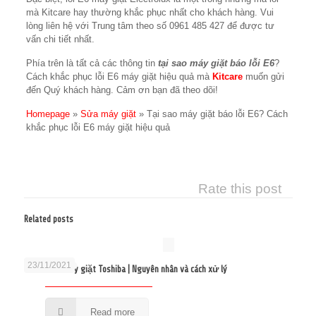
mà Kitcare hay thường khắc phục nhất cho khách hàng. Vui
lòng liên hệ với Trung tâm theo số 0961 485 427 để được tư
vấn chi tiết nhất.
Phía trên là tất cả các thông tin
tại sao máy giặt báo lỗi E6
?
Cách khắc phục lỗi E6 máy giặt hiệu quả mà
Kitcare
muốn gửi
đến Quý khách hàng. Cảm ơn bạn đã theo dõi!
Homepage
»
Sửa máy giặt
»
Tại sao máy giặt báo lỗi E6? Cách
khắc phục lỗi E6 máy giặt hiệu quả
Rate this post
Related posts
23/11/2021
Sửa lỗi E2 máy giặt Toshiba | Nguyên nhân và cách xử lý
Read more