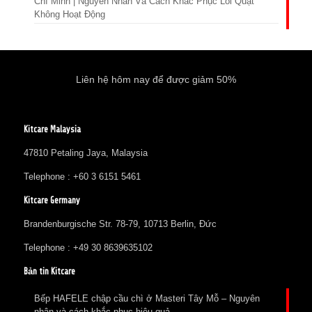
Chí Minh | Nguyên Nhân Và Cách Khắc Phục Lỗi Quạt
Không Hoạt Động
Liên hệ hôm nay để được giảm 50%
Kitcare Malaysia
47810 Petaling Jaya, Malaysia
Telephone : +60 3 6151 5461
Kitcare Germany
Brandenburgische Str. 78-79, 10713 Berlin, Đức
Telephone : +49 30 8639635102
Bản tin Kitcare
Bếp HAFELE chập cầu chì ở Masteri Tây Mỗ – Nguyên
nhân và cách khắc phục hiệu quả