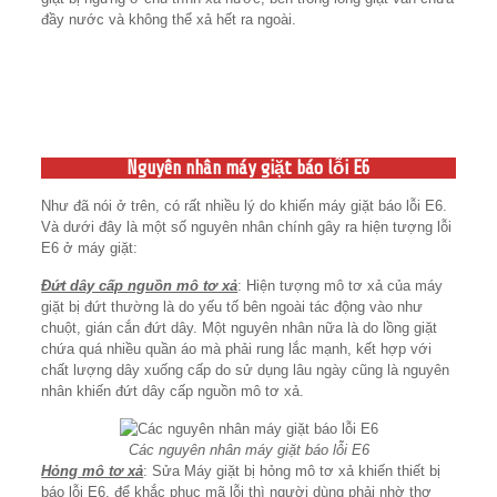
đầy nước và không thể xả hết ra ngoài.
Nguyên nhân máy giặt báo lỗi E6
Như đã nói ở trên, có rất nhiều lý do khiến máy giặt báo lỗi E6.
Và dưới đây là một số nguyên nhân chính gây ra hiện tượng lỗi
E6 ở máy giặt:
Đứt dây cấp nguồn mô tơ xả
: Hiện tượng mô tơ xả của máy
giặt bị đứt thường là do yếu tố bên ngoài tác động vào như
chuột, gián cắn đứt dây. Một nguyên nhân nữa là do lồng giặt
chứa quá nhiều quần áo mà phải rung lắc mạnh, kết hợp với
chất lượng dây xuống cấp do sử dụng lâu ngày cũng là nguyên
nhân khiến đứt dây cấp nguồn mô tơ xả.
Các nguyên nhân máy giặt báo lỗi E6
Hỏng mô tơ xả
: Sửa Máy giặt bị hỏng mô tơ xả khiến thiết bị
báo lỗi E6, để khắc phục mã lỗi thì người dùng phải nhờ thợ