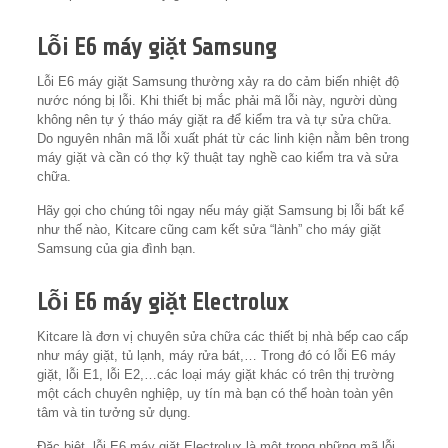
Lỗi E6 máy giặt Samsung
Lỗi E6 máy giặt Samsung thường xảy ra do cảm biến nhiệt độ
nước nóng bị lỗi. Khi thiết bị mắc phải mã lỗi này, người dùng
không nên tự ý tháo máy giặt ra để kiểm tra và tự sửa chữa.
Do nguyên nhân mã lỗi xuất phát từ các linh kiện nằm bên trong
máy giặt và cần có thợ kỹ thuật tay nghề cao kiểm tra và sửa
chữa.
Hãy gọi cho chúng tôi ngay nếu máy giặt Samsung bị lỗi bất kể
như thế nào, Kitcare cũng cam kết sửa “lành” cho máy giặt
Samsung của gia đình bạn.
Lỗi E6 máy giặt Electrolux
Kitcare là đơn vị chuyên sửa chữa các thiết bị nhà bếp cao cấp
như máy giặt, tủ lạnh, máy rửa bát,… Trong đó có lỗi E6 máy
giặt, lỗi E1, lỗi E2,…các loại máy giặt khác có trên thị trường
một cách chuyên nghiệp, uy tín mà bạn có thể hoàn toàn yên
tâm và tin tưởng sử dụng.
Đặc biệt, lỗi E6 máy giặt Electrolux là một trong những mã lỗi